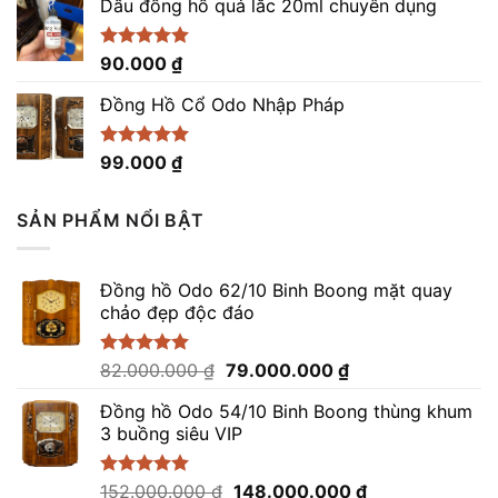
Dầu đồng hồ quả lắc 20ml chuyên dụng
Được xếp
90.000
₫
hạng
5.00
5 sao
Đồng Hồ Cổ Odo Nhập Pháp
Được xếp
99.000
₫
hạng
4.96
5 sao
SẢN PHẨM NỔI BẬT
Đồng hồ Odo 62/10 Binh Boong mặt quay
chảo đẹp độc đáo
Giá
Giá
Được xếp
82.000.000
₫
79.000.000
₫
hạng
5.00
gốc
hiện
5 sao
Đồng hồ Odo 54/10 Binh Boong thùng khum
là:
tại
3 buồng siêu VIP
82.000.000 ₫.
là:
79.000.000 ₫.
Giá
Giá
Được xếp
152.000.000
₫
148.000.000
₫