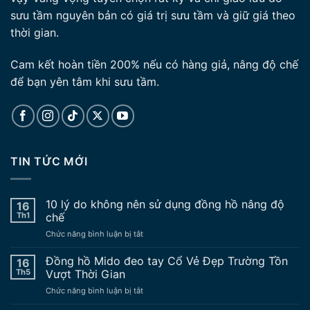
sưu tầm nguyên bản có giá trị sưu tầm và giữ giá theo
thời gian.
Cam kết hoàn tiền 200% nếu có hàng giả, nâng độ chế
để bạn yên tâm khi sưu tầm.
TIN TỨC MỚI
10 lý do không nên sử dụng đồng hồ nâng độ
16
Th1
chế
ở
Chức năng bình luận bị tắt
10
lý
Đồng hồ Mido đeo tay Cổ Vẻ Đẹp Trường Tồn
16
do
Th5
Vượt Thời Gian
không
ở
Chức năng bình luận bị tắt
nên
Đồng
sử