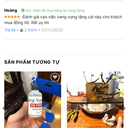
Hoàng
Xác nhận đã mua hàng tại Vang Vọng
Đánh giá cao việc vang vọng tặng cái này cho khách
Được xếp
mua đồng hồ. Rất uy tín
hạng
5
5
sao
Trả lời
•
2
thích
•
07/11/2023
SẢN PHẨM TƯƠNG TỰ
Thêm
Thêm
vào
vào
yêu
yêu
thích
thích