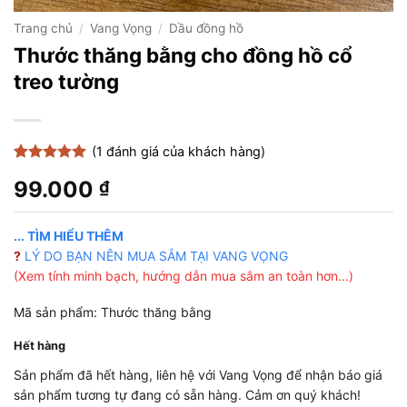
Trang chủ
/
Vang Vọng
/
Dầu đồng hồ
Thước thăng bằng cho đồng hồ cổ
treo tường
(
1
đánh giá của khách hàng)
5
1
trên 5
99.000
₫
dựa trên
đánh giá
... TÌM HIỂU THÊM
?
LÝ DO BẠN NÊN MUA SẮM TẠI VANG VỌNG
(Xem tính minh bạch, hướng dẫn mua sắm an toàn hơn...)
Mã sản phẩm: Thước thăng bằng
Hết hàng
Sản phẩm đã hết hàng, liên hệ với Vang Vọng để nhận báo giá
sản phẩm tương tự đang có sẵn hàng. Cảm ơn quý khách!