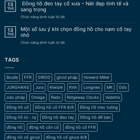
hồ
Đồng hồ đeo tay cổ xưa – Nét đẹp tinh tế và
dụng
13
Mido
đồng
Th5
sang trọng
đeo
hồ
ở
Chức năng bình luận bị tắt
tay
nâng
Đồng
Cổ
độ
hồ
Một số lưu ý khi chọn đồng hồ cho nam cổ tay
Vẻ
13
chế
đeo
Đẹp
Th5
nhỏ
tay
Trường
ở
Chức năng bình luận bị tắt
cổ
Tồn
Một
xưa
Vượt
số
–
Thời
lưu
TAGS
Nét
Gian
ý
đẹp
khi
tinh
chọn
tế
Boulle
FFR
GIROD
girod pháp
Howard Miller
đồng
và
hồ
sang
JUNGHANS
Jura
Kienzle
Kính
Longines
MK
Odo
cho
trọng
nam
odo pháp
Omega
Rado
Ridgeway Clocks
Vedette
cổ
tay
Đồng hồ cổ
Đồng hồ cổ FFR 8/8
Đồng hồ treo tường
nhỏ
Đồng hồ tủ - tạ
Đồng hồ đeo tay
Đồng hồ để bàn
đồng hồ
đồng hồ côn cổ
đồng hồ cổ FFR
đồng hồ cổ girod
đồng hồ cổ girod 8/8