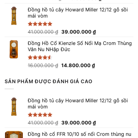
hạng
5.00
gốc
hiện
5 sao
Đồng hồ tủ cây Howard Miller 12/12 gỗ sồi
là:
tại
mái vòm
152.000.000 ₫.
là:
148.000.000 ₫.
Giá
Giá
Được xếp
41.000.000
₫
39.000.000
₫
hạng
5.00
gốc
hiện
5 sao
Đồng Hồ Cổ Kienzle Số Nổi Mạ Crom Thùng
là:
tại
Vân Nu NHập Đức
41.000.000 ₫.
là:
39.000.000 ₫.
Giá
Giá
Được xếp
16.000.000
₫
14.800.000
₫
hạng
4.50
gốc
hiện
5 sao
là:
tại
SẢN PHẨM ĐƯỢC ĐÁNH GIÁ CAO
16.000.000 ₫.
là:
14.800.000 ₫.
Đồng hồ tủ cây Howard Miller 12/12 gỗ sồi
mái vòm
Giá
Giá
Được xếp
41.000.000
₫
39.000.000
₫
hạng
5.00
gốc
hiện
5 sao
Đồng hồ cổ FFR 10/10 số nổi Crom thùng nu
là:
tại