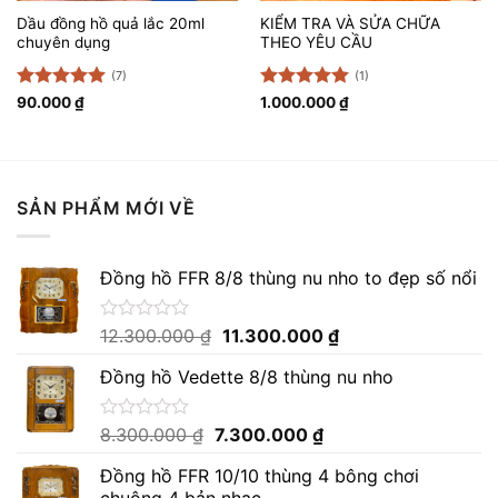
Dầu đồng hồ quả lắc 20ml
KIỂM TRA VÀ SỬA CHỮA
chuyên dụng
THEO YÊU CẦU
(7)
(1)
Được xếp
Được xếp
90.000
₫
1.000.000
₫
hạng
5
5
hạng
5
5
sao
sao
SẢN PHẨM MỚI VỀ
Đồng hồ FFR 8/8 thùng nu nho to đẹp số nổi
Giá
Giá
Được
12.300.000
₫
11.300.000
₫
xếp
gốc
hiện
hạng
Đồng hồ Vedette 8/8 thùng nu nho
là:
tại
0
12.300.000 ₫.
là:
5
sao
11.300.000 ₫.
Giá
Giá
Được
8.300.000
₫
7.300.000
₫
xếp
gốc
hiện
hạng
Đồng hồ FFR 10/10 thùng 4 bông chơi
là:
tại
0
chuông 4 bản nhạc