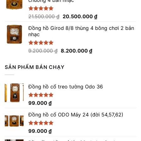
8.300.000 ₫.
là:
5
sao
7.300.000 ₫.
Giá
Giá
Được xếp
21.500.000
₫
20.500.000
₫
hạng
5.00
gốc
hiện
5 sao
Đồng hồ Girod 8/8 thùng 4 bông chơi 2 bản
là:
tại
nhạc
21.500.000 ₫.
là:
20.500.000 ₫.
Giá
Giá
Được xếp
9.200.000
₫
8.200.000
₫
hạng
5.00
gốc
hiện
5 sao
là:
tại
SẢN PHẨM BÁN CHẠY
9.200.000 ₫.
là:
8.200.000 ₫.
Đồng hồ cổ treo tường Odo 36
Được xếp
99.000
₫
hạng
4.86
5 sao
Đồng hồ cổ ODO Máy 24 (đời 54,57,62)
Được xếp
99.000
₫
hạng
5.00
5 sao