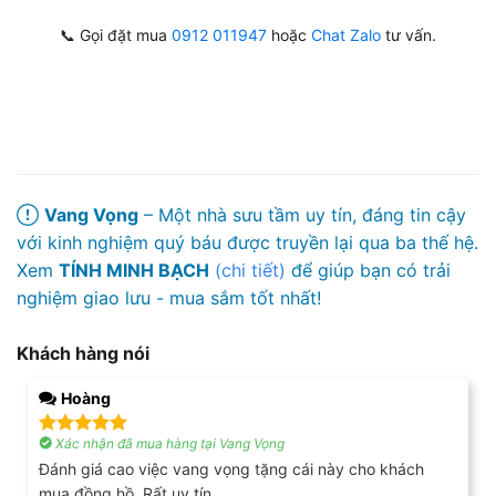
📞 Gọi đặt mua
0912 011947
hoặc
Chat Zalo
tư vấn.
Vang Vọng
– Một nhà sưu tầm uy tín, đáng tin cậy
với kinh nghiệm quý báu được truyền lại qua ba thế hệ.
Xem
TÍNH MINH BẠCH
(chi tiết)
để giúp bạn có trải
nghiệm giao lưu - mua sắm tốt nhất!
Khách hàng nói
Hoàng
Xác nhận đã mua hàng tại Vang Vọng
Được xếp
hạng
5
5
Đánh giá cao việc vang vọng tặng cái này cho khách
sao
mua đồng hồ. Rất uy tín