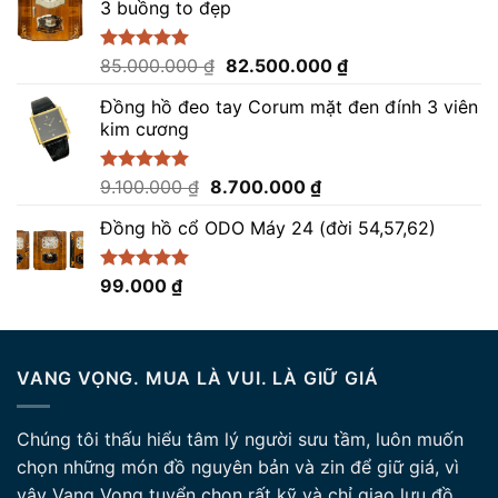
3 buồng to đẹp
41.000.000 ₫.
là:
39.000.000 ₫.
Giá
Giá
Được xếp
85.000.000
₫
82.500.000
₫
hạng
5.00
gốc
hiện
5 sao
Đồng hồ đeo tay Corum mặt đen đính 3 viên
là:
tại
kim cương
85.000.000 ₫.
là:
82.500.000 ₫.
Giá
Giá
Được xếp
9.100.000
₫
8.700.000
₫
hạng
5.00
gốc
hiện
5 sao
Đồng hồ cổ ODO Máy 24 (đời 54,57,62)
là:
tại
9.100.000 ₫.
là:
8.700.000 ₫.
Được xếp
99.000
₫
hạng
5.00
5 sao
VANG VỌNG. MUA LÀ VUI. LÀ GIỮ GIÁ
Chúng tôi thấu hiểu tâm lý người sưu tầm, luôn muốn
chọn những món đồ nguyên bản và zin để giữ giá, vì
vậy Vang Vọng tuyển chọn rất kỹ và chỉ giao lưu đồ