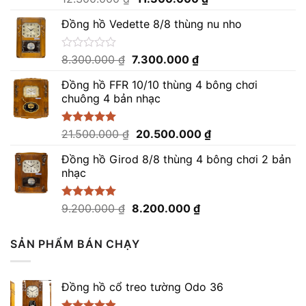
xếp
gốc
hiện
hạng
Đồng hồ Vedette 8/8 thùng nu nho
là:
tại
0
12.300.000 ₫.
là:
5
sao
11.300.000 ₫.
Giá
Giá
Được
8.300.000
₫
7.300.000
₫
xếp
gốc
hiện
hạng
Đồng hồ FFR 10/10 thùng 4 bông chơi
là:
tại
0
chuông 4 bản nhạc
8.300.000 ₫.
là:
5
sao
7.300.000 ₫.
Giá
Giá
Được xếp
21.500.000
₫
20.500.000
₫
hạng
5.00
gốc
hiện
5 sao
Đồng hồ Girod 8/8 thùng 4 bông chơi 2 bản
là:
tại
nhạc
21.500.000 ₫.
là:
20.500.000 ₫.
Giá
Giá
Được xếp
9.200.000
₫
8.200.000
₫
hạng
5.00
gốc
hiện
5 sao
là:
tại
SẢN PHẨM BÁN CHẠY
9.200.000 ₫.
là:
8.200.000 ₫.
Đồng hồ cổ treo tường Odo 36