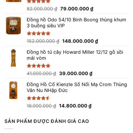
Giá
Giá
Được xếp
82.000.000
₫
79.000.000
₫
hạng
5.00
gốc
hiện
5 sao
Đồng hồ Odo 54/10 Binh Boong thùng khum
là:
tại
3 buồng siêu VIP
82.000.000 ₫.
là:
79.000.000 ₫.
Giá
Giá
Được xếp
152.000.000
₫
148.000.000
₫
hạng
5.00
gốc
hiện
5 sao
Đồng hồ tủ cây Howard Miller 12/12 gỗ sồi
là:
tại
mái vòm
152.000.000 ₫.
là:
148.000.000 ₫.
Giá
Giá
Được xếp
41.000.000
₫
39.000.000
₫
hạng
5.00
gốc
hiện
5 sao
Đồng Hồ Cổ Kienzle Số Nổi Mạ Crom Thùng
là:
tại
Vân Nu NHập Đức
41.000.000 ₫.
là:
39.000.000 ₫.
Giá
Giá
Được xếp
16.000.000
₫
14.800.000
₫
hạng
4.50
gốc
hiện
5 sao
là:
tại
SẢN PHẨM ĐƯỢC ĐÁNH GIÁ CAO
16.000.000 ₫.
là:
14.800.000 ₫.