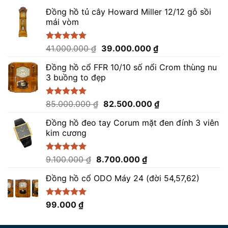
Đồng hồ tủ cây Howard Miller 12/12 gỗ sồi
mái vòm
Giá
Giá
Được xếp
41.000.000
₫
39.000.000
₫
hạng
5.00
gốc
hiện
5 sao
Đồng hồ cổ FFR 10/10 số nổi Crom thùng nu
là:
tại
3 buồng to đẹp
41.000.000 ₫.
là:
39.000.000 ₫.
Giá
Giá
Được xếp
85.000.000
₫
82.500.000
₫
hạng
5.00
gốc
hiện
5 sao
Đồng hồ đeo tay Corum mặt đen đính 3 viên
là:
tại
kim cương
85.000.000 ₫.
là:
82.500.000 ₫.
Giá
Giá
Được xếp
9.100.000
₫
8.700.000
₫
hạng
5.00
gốc
hiện
5 sao
Đồng hồ cổ ODO Máy 24 (đời 54,57,62)
là:
tại
9.100.000 ₫.
là:
8.700.000 ₫.
Được xếp
99.000
₫
hạng
5.00
5 sao