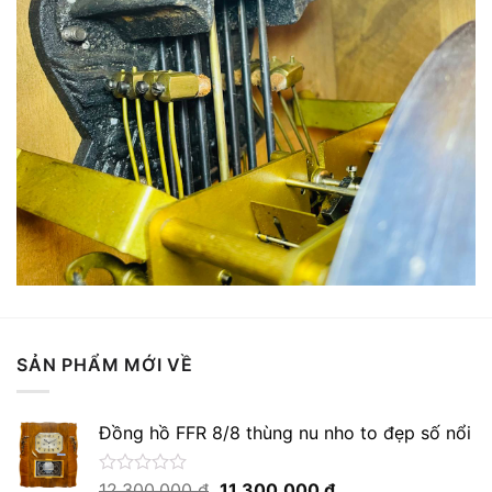
SẢN PHẨM MỚI VỀ
Đồng hồ FFR 8/8 thùng nu nho to đẹp số nổi
Giá
Giá
Được
12.300.000
₫
11.300.000
₫