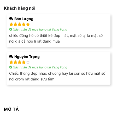
Khách hàng nói
Bác Lượng
Xác nhận đã mua hàng tại Vang Vọng
Được xếp
hạng
5
5
chiếc đồng hồ có thiết kế đẹp mắt, mặt số lại là mặt số
sao
nổi giá cả hợp lí rất đáng mua
Nguyễn Trọng
Xác nhận đã mua hàng tại Vang Vọng
Được
xếp hạng
Chiếc thùng đẹp nhạc chuông hay lại còn sở hữu mặt số
4
5 sao
nổi crom rất đáng sưu tầm
MÔ TẢ