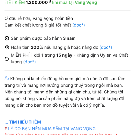
₫
TIẾT KIỆM
1.200.000
khi mua tại
Vang Vọng
là:
tại
16.000.000 ₫.
là:
Ở đâu rẻ hơn, Vang Vọng hoàn tiền
14.800.00
Cam kết chất lượng & giá tốt nhất
(đọc*)
Sản phẩm được bảo hành
3 năm
Hoàn tiền
200%
nếu hàng giả hoặc nâng độ
(đọc*)
MIỄN PHÍ 1 đổi 1 trong
15 ngày
- Khẳng định Uy tín và Chất
lượng
(đọc*)
Không chỉ là chiếc đồng hồ xem giờ, mà còn là đồ sưu tầm,
trang trí và mang hơi hướng phong thuỷ trong ngôi nhà bạn.
Nên chúng tôi mang đến những gì chỉn chu, tử tế. Chúng tôi
cũng nói không với sản phẩm nâng độ và kém chất lượng để
mang đến cho bạn món đồ tuyệt vời và có ý nghĩa.
... TÌM HIỂU THÊM
?
LÝ DO BẠN NÊN MUA SẮM TẠI VANG VỌNG