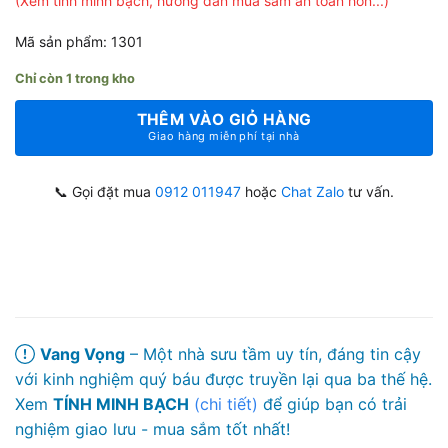
(Xem tính minh bạch, hướng dẫn mua sắm an toàn hơn...)
Mã sản phẩm: 1301
Chỉ còn 1 trong kho
THÊM VÀO GIỎ HÀNG
Giao hàng miễn phí tại nhà
📞 Gọi đặt mua
0912 011947
hoặc
Chat Zalo
tư vấn.
Vang Vọng
– Một nhà sưu tầm uy tín, đáng tin cậy
với kinh nghiệm quý báu được truyền lại qua ba thế hệ.
Xem
TÍNH MINH BẠCH
(chi tiết)
để giúp bạn có trải
nghiệm giao lưu - mua sắm tốt nhất!