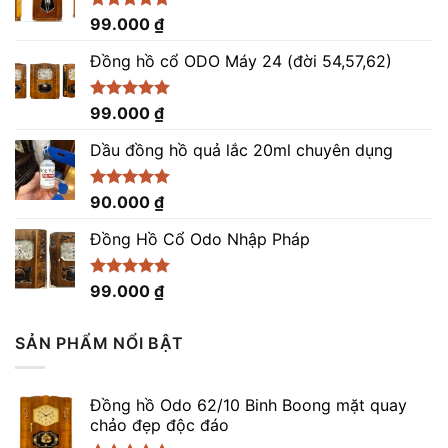
Được xếp
99.000
₫
hạng
4.86
5 sao
Đồng hồ cổ ODO Máy 24 (đời 54,57,62)
Được xếp
99.000
₫
hạng
5.00
5 sao
Dầu đồng hồ quả lắc 20ml chuyên dụng
Được xếp
90.000
₫
hạng
5.00
5 sao
Đồng Hồ Cổ Odo Nhập Pháp
Được xếp
99.000
₫
hạng
4.96
5 sao
SẢN PHẨM NỔI BẬT
Đồng hồ Odo 62/10 Binh Boong mặt quay
chảo đẹp độc đáo