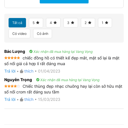
Tất cả
5
4
3
2
1
Có video
Có ảnh
Bác Lượng
Xác nhận đã mua hàng tại Vang Vọng
chiếc đồng hồ có thiết kế đẹp mắt, mặt số lại là mặt
Được xếp
số nổi giá cả hợp lí rất đáng mua
hạng
5
5
sao
Trả lời
•
thích
•
01/04/2023
Nguyễn Trọng
Xác nhận đã mua hàng tại Vang Vọng
Chiếc thùng đẹp nhạc chuông hay lại còn sở hữu mặt
Được
số nổi crom rất đáng sưu tầm
xếp
hạng
4
Trả lời
•
thích
•
15/03/2023
5 sao