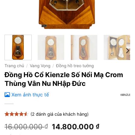
Trang chủ
/
Vang Vọng
/
Đồng hồ treo tường
Đồng Hồ Cổ Kienzle Số Nổi Mạ Crom
Thùng Vân Nu NHập Đức
Xem ảnh thực tế
(
2
đánh giá của khách hàng)
4.5
2
trên 5
Giá
Giá
16.000.000
14.800.000
₫
₫
dựa trên
đánh giá
gốc
hiện