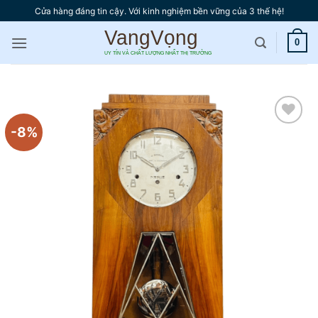
Bỏ
Cửa hàng đáng tin cậy. Với kinh nghiệm bền vững của 3 thế hệ!
qua
nội
0
dung
-8%
Thêm
vào
yêu
thích