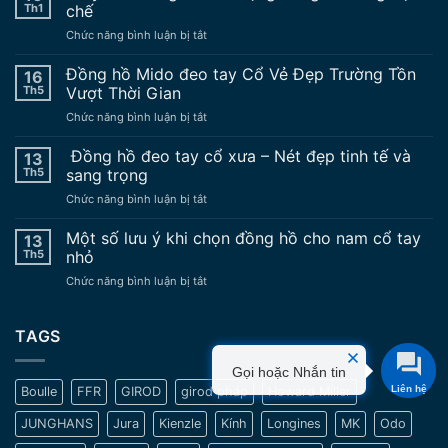
Th1
chế
ở
Chức năng bình luận bị tắt
10
lý
Đồng hồ Mido đeo tay Cổ Vẻ Đẹp Trường Tồn
16
do
Th5
Vượt Thời Gian
không
ở
Chức năng bình luận bị tắt
nên
Đồng
sử
hồ
Đồng hồ đeo tay cổ xưa – Nét đẹp tinh tế và
dụng
13
Mido
đồng
Th5
sang trọng
đeo
hồ
ở
Chức năng bình luận bị tắt
tay
nâng
Đồng
Cổ
độ
hồ
Một số lưu ý khi chọn đồng hồ cho nam cổ tay
Vẻ
13
chế
đeo
Đẹp
Th5
nhỏ
tay
Trường
ở
Chức năng bình luận bị tắt
cổ
Tồn
Một
xưa
Vượt
số
–
Thời
lưu
TAGS
Nét
Gian
ý
đẹp
khi
tinh
Gọi hoặc Nhắn tin
chọn
tế
Boulle
FFR
GIROD
girod pháp
Howard Miller
đồng
và
hồ
sang
JUNGHANS
Jura
Kienzle
Kính
Longines
MK
Odo
cho
trọng