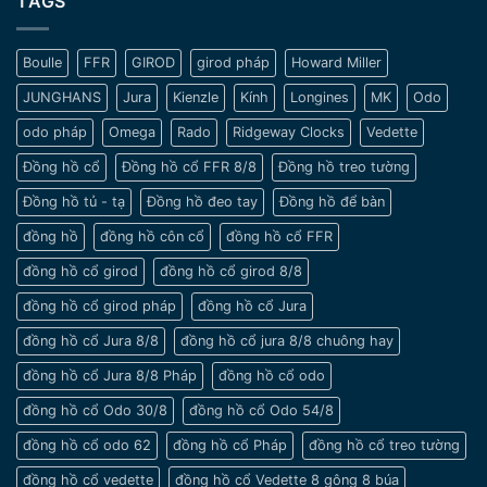
TAGS
Gian
ý
đẹp
khi
tinh
chọn
tế
Boulle
FFR
GIROD
girod pháp
Howard Miller
đồng
và
hồ
sang
JUNGHANS
Jura
Kienzle
Kính
Longines
MK
Odo
cho
trọng
nam
odo pháp
Omega
Rado
Ridgeway Clocks
Vedette
cổ
tay
Đồng hồ cổ
Đồng hồ cổ FFR 8/8
Đồng hồ treo tường
nhỏ
Đồng hồ tủ - tạ
Đồng hồ đeo tay
Đồng hồ để bàn
đồng hồ
đồng hồ côn cổ
đồng hồ cổ FFR
đồng hồ cổ girod
đồng hồ cổ girod 8/8
đồng hồ cổ girod pháp
đồng hồ cổ Jura
đồng hồ cổ Jura 8/8
đồng hồ cổ jura 8/8 chuông hay
đồng hồ cổ Jura 8/8 Pháp
đồng hồ cổ odo
đồng hồ cổ Odo 30/8
đồng hồ cổ Odo 54/8
đồng hồ cổ odo 62
đồng hồ cổ Pháp
đồng hồ cổ treo tường
đồng hồ cổ vedette
đồng hồ cổ Vedette 8 gông 8 búa