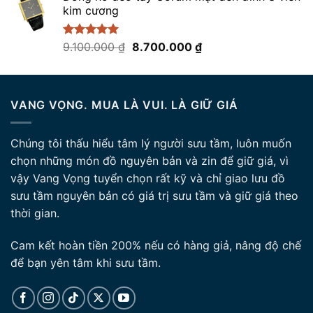
kim cương
19.800.000 ₫.
là:
17.500.000 ₫.
Giá
Giá
Được xếp
9.100.000
₫
8.700.000
₫
hạng
5.00
gốc
hiện
5 sao
là:
tại
9.100.000 ₫.
là:
VANG VỌNG. MUA LÀ VUI. LÀ GIỮ GIÁ
8.700.000 ₫.
Chúng tôi thấu hiểu tâm lý người sưu tầm, luôn muốn
chọn những món đồ nguyên bản và zin để giữ giá, vì
vậy Vang Vọng tuyển chọn rất kỹ và chỉ giao lưu đồ
sưu tầm nguyên bản có giá trị sưu tầm và giữ giá theo
thời gian.
Cam kết hoàn tiền 200% nếu có hàng giả, nâng độ chế
để bạn yên tâm khi sưu tầm.