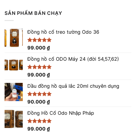
hạng
5.00
gốc
hiện
5 sao
là:
tại
SẢN PHẨM BÁN CHẠY
9.200.000 ₫.
là:
8.200.000 ₫.
Đồng hồ cổ treo tường Odo 36
Được xếp
99.000
₫
hạng
4.86
5 sao
Đồng hồ cổ ODO Máy 24 (đời 54,57,62)
Được xếp
99.000
₫
hạng
5.00
5 sao
Dầu đồng hồ quả lắc 20ml chuyên dụng
Được xếp
90.000
₫
hạng
5.00
5 sao
Đồng Hồ Cổ Odo Nhập Pháp
Được xếp
99.000
₫
hạng
4.96