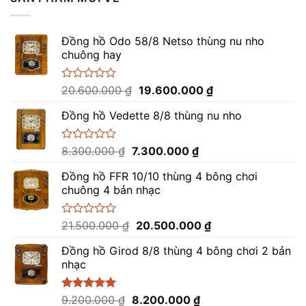
Đồng hồ Odo 58/8 Netso thùng nu nho
chuông hay
Giá
Giá
Được
20.600.000
₫
19.600.000
₫
xếp
gốc
hiện
hạng
Đồng hồ Vedette 8/8 thùng nu nho
là:
tại
0
20.600.000 ₫.
là:
5
sao
19.600.000 ₫.
Giá
Giá
Được
8.300.000
₫
7.300.000
₫
xếp
gốc
hiện
hạng
Đồng hồ FFR 10/10 thùng 4 bông chơi
là:
tại
0
chuông 4 bản nhạc
8.300.000 ₫.
là:
5
sao
7.300.000 ₫.
Giá
Giá
Được
21.500.000
₫
20.500.000
₫
xếp
gốc
hiện
hạng
Đồng hồ Girod 8/8 thùng 4 bông chơi 2 bản
là:
tại
0
nhạc
21.500.000 ₫.
là:
5
sao
20.500.000 ₫.
Giá
Giá
Được xếp
9.200.000
₫
8.200.000
₫