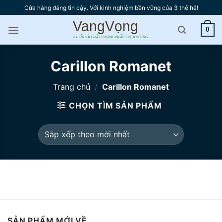
Bỏ
Cửa hàng đáng tin cậy. Với kinh nghiệm bền vững của 3 thế hệ!
qua
nội
0
dung
Carillon Romanet
Trang chủ
/
Carillon Romanet
CHỌN TÌM SẢN PHẨM
SẢN PHẨM MỚI VỀ