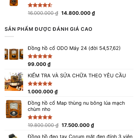
39.000.000 ₫.
Giá
Giá
Được xếp
16.000.000
₫
14.800.000
₫
hạng
4.50
gốc
hiện
5 sao
là:
tại
SẢN PHẨM ĐƯỢC ĐÁNH GIÁ CAO
16.000.000 ₫.
là:
14.800.000 ₫.
Đồng hồ cổ ODO Máy 24 (đời 54,57,62)
Được xếp
99.000
₫
hạng
5.00
5 sao
KIỂM TRA VÀ SỬA CHỮA THEO YÊU CẦU
Được xếp
1.000.000
₫
hạng
5.00
5 sao
Đồng hồ cổ Map thùng nu bông lúa mạch
chùm nho
Giá
Giá
Được xếp
19.800.000
₫
17.500.000
₫
hạng
5.00
gốc
hiện
5 sao
Đồng hồ đeo tay Corum mặt đen đính 3 viên
là:
tại