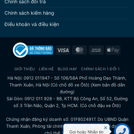
Chính sách đổi trả
Chính sách kiểm hàng
Điểu khoản và điều kiện
Visa
MasterCard
Cash
Apple
On
Pay
Delivery
GIỚI THIỆU
LIÊN HỆ
BLOG HAY
CHÍNH SÁCH 1 ĐỔI 1
Hà Nội: 0912 011947 - Số 106/58A Phố Hoàng Đạo Thành,
Thanh Xuân, Hà Nội (Có chỗ đỗ xe Ôtô)
(Xem bản đồ dẫn
đường)
Sài Gòn: 0912 011 928 - B8, KTT Bộ Công An, Số 52, Đường
số 3 Trần Não, Quận 2, Tp HCM. (Có chỗ đậu xe Ôtô)
Chứng nhận đăng ký doanh số: 01F8024917. Do UBND Quận
Thanh Xuân, Phòng tài chính - kế hoạch cấp. Người đại diện,
Gọi hoặc Nhắn tin
chủ thể: Vũ Văn Thiên.