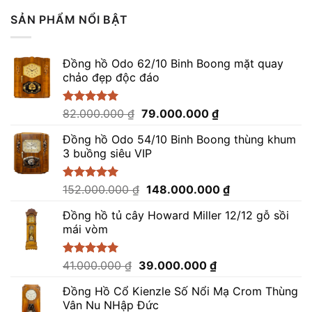
5 sao
SẢN PHẨM NỔI BẬT
Đồng hồ Odo 62/10 Binh Boong mặt quay
chảo đẹp độc đáo
Giá
Giá
Được xếp
82.000.000
₫
79.000.000
₫
hạng
5.00
gốc
hiện
5 sao
Đồng hồ Odo 54/10 Binh Boong thùng khum
là:
tại
3 buồng siêu VIP
82.000.000 ₫.
là:
79.000.000 ₫.
Giá
Giá
Được xếp
152.000.000
₫
148.000.000
₫
hạng
5.00
gốc
hiện
5 sao
Đồng hồ tủ cây Howard Miller 12/12 gỗ sồi
là:
tại
mái vòm
152.000.000 ₫.
là:
148.000.000 ₫.
Giá
Giá
Được xếp
41.000.000
₫
39.000.000
₫
hạng
5.00
gốc
hiện
5 sao
Đồng Hồ Cổ Kienzle Số Nổi Mạ Crom Thùng
là:
tại
Vân Nu NHập Đức
41.000.000 ₫.
là: