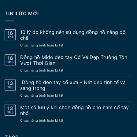
TIN TỨC MỚI
10 lý do không nên sử dụng đồng hồ nâng độ
16
Th1
chế
ở
Chức năng bình luận bị tắt
10
lý
Đồng hồ Mido đeo tay Cổ Vẻ Đẹp Trường Tồn
16
do
Th5
Vượt Thời Gian
không
ở
Chức năng bình luận bị tắt
nên
Đồng
sử
hồ
Đồng hồ đeo tay cổ xưa – Nét đẹp tinh tế và
dụng
13
Mido
đồng
Th5
sang trọng
đeo
hồ
ở
Chức năng bình luận bị tắt
tay
nâng
Đồng
Cổ
độ
hồ
Một số lưu ý khi chọn đồng hồ cho nam cổ tay
Vẻ
13
chế
đeo
Đẹp
Th5
nhỏ
tay
Trường
ở
Chức năng bình luận bị tắt
cổ
Tồn
Một
xưa
Vượt
số
–
Thời
lưu
Nét