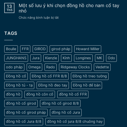
độ
hồ
Một số lưu ý khi chọn đồng hồ cho nam cổ tay
Vẻ
13
chế
đeo
Đẹp
Th5
nhỏ
tay
Trường
ở
Chức năng bình luận bị tắt
cổ
Tồn
Một
xưa
Vượt
số
–
Thời
lưu
TAGS
Nét
Gian
ý
đẹp
khi
tinh
chọn
tế
Boulle
FFR
GIROD
girod pháp
Howard Miller
đồng
và
hồ
sang
JUNGHANS
Jura
Kienzle
Kính
Longines
MK
Odo
cho
trọng
nam
odo pháp
Omega
Rado
Ridgeway Clocks
Vedette
cổ
tay
Đồng hồ cổ
Đồng hồ cổ FFR 8/8
Đồng hồ treo tường
nhỏ
Đồng hồ tủ - tạ
Đồng hồ đeo tay
Đồng hồ để bàn
đồng hồ
đồng hồ côn cổ
đồng hồ cổ FFR
đồng hồ cổ girod
đồng hồ cổ girod 8/8
đồng hồ cổ girod pháp
đồng hồ cổ Jura
đồng hồ cổ Jura 8/8
đồng hồ cổ jura 8/8 chuông hay