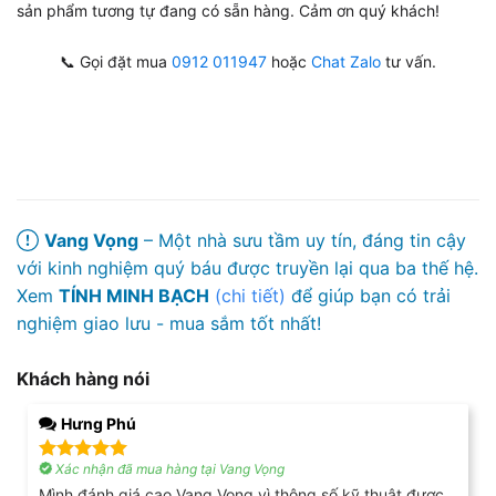
sản phẩm tương tự đang có sẵn hàng. Cảm ơn quý khách!
📞 Gọi đặt mua
0912 011947
hoặc
Chat Zalo
tư vấn.
Vang Vọng
– Một nhà sưu tầm uy tín, đáng tin cậy
với kinh nghiệm quý báu được truyền lại qua ba thế hệ.
Xem
TÍNH MINH BẠCH
(chi tiết)
để giúp bạn có trải
nghiệm giao lưu - mua sắm tốt nhất!
Khách hàng nói
Hưng Phú
Xác nhận đã mua hàng tại Vang Vọng
Được xếp
hạng
5
5
Mình đánh giá cao Vang Vọng vì thông số kỹ thuật được