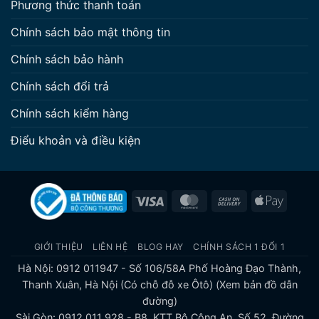
Phương thức thanh toán
Chính sách bảo mật thông tin
Chính sách bảo hành
Chính sách đổi trả
Chính sách kiểm hàng
Điểu khoản và điều kiện
Visa
MasterCard
Cash
Apple
On
Pay
Delivery
GIỚI THIỆU
LIÊN HỆ
BLOG HAY
CHÍNH SÁCH 1 ĐỔI 1
Hà Nội: 0912 011947 - Số 106/58A Phố Hoàng Đạo Thành,
Thanh Xuân, Hà Nội (Có chỗ đỗ xe Ôtô)
(Xem bản đồ dẫn
đường)
Sài Gòn: 0912 011 928 - B8, KTT Bộ Công An, Số 52, Đường