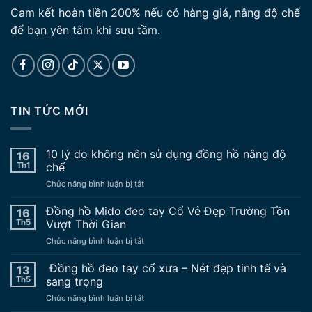
Cam kết hoàn tiền 200% nếu có hàng giả, nâng độ chế
để bạn yên tâm khi sưu tầm.
TIN TỨC MỚI
10 lý do không nên sử dụng đồng hồ nâng độ
16
Th1
chế
ở
Chức năng bình luận bị tắt
10
lý
Đồng hồ Mido đeo tay Cổ Vẻ Đẹp Trường Tồn
16
do
Th5
Vượt Thời Gian
không
ở
Chức năng bình luận bị tắt
nên
Đồng
sử
hồ
Đồng hồ đeo tay cổ xưa – Nét đẹp tinh tế và
dụng
13
Mido
đồng
Th5
sang trọng
đeo
hồ
ở
Chức năng bình luận bị tắt
tay
nâng
Đồng
Cổ