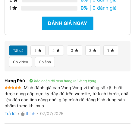
0%
| 0 đánh giá
1
ĐÁNH GIÁ NGAY
Tất cả
5
4
3
2
1
Có video
Có ảnh
Hưng Phú
Xác nhận đã mua hàng tại Vang Vọng
Mình đánh giá cao Vang Vọng vì thông số kỹ thuật
Được xếp
được cung cấp cực kỳ đầy đủ trên website, từ kích thước, chất
hạng
5
5
liệu đến các tính năng nhỏ, giúp mình dễ dàng hình dung sản
sao
phẩm trước khi mua.
Trả lời
•
thích
•
07/07/2025