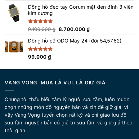
gốc
hiện
5 sao
Đồng hồ đeo tay Corum mặt đen đính 3 viên
là:
tại
kim cương
85.000.000 ₫.
là:
82.500.000 ₫.
Giá
Giá
Được xếp
9.100.000
₫
8.700.000
₫
hạng
5.00
gốc
hiện
5 sao
Đồng hồ cổ ODO Máy 24 (đời 54,57,62)
là:
tại
9.100.000 ₫.
là:
8.700.000 ₫.
Được xếp
99.000
₫
hạng
5.00
5 sao
VANG VỌNG. MUA LÀ VUI. LÀ GIỮ GIÁ
Chúng tôi thấu hiểu tâm lý người sưu tầm, luôn muốn
chọn những món đồ nguyên bản và zin để giữ giá, vì
vậy Vang Vọng tuyển chọn rất kỹ và chỉ giao lưu đồ
sưu tầm nguyên bản có giá trị sưu tầm và giữ giá theo
thời gian.