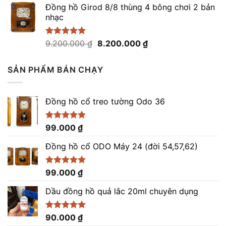
5 sao
Đồng hồ Girod 8/8 thùng 4 bông chơi 2 bản
là:
tại
nhạc
21.500.000 ₫.
là:
20.500.000 ₫.
Giá
Giá
Được xếp
9.200.000
₫
8.200.000
₫
hạng
5.00
gốc
hiện
5 sao
là:
tại
SẢN PHẨM BÁN CHẠY
9.200.000 ₫.
là:
8.200.000 ₫.
Đồng hồ cổ treo tường Odo 36
Được xếp
99.000
₫
hạng
4.86
5 sao
Đồng hồ cổ ODO Máy 24 (đời 54,57,62)
Được xếp
99.000
₫
hạng
5.00
5 sao
Dầu đồng hồ quả lắc 20ml chuyên dụng
Được xếp
90.000
₫
hạng
5.00