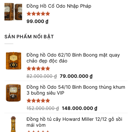
5 sao
Đồng Hồ Cổ Odo Nhập Pháp
Được xếp
99.000
₫
hạng
4.96
5 sao
SẢN PHẨM NỔI BẬT
Đồng hồ Odo 62/10 Binh Boong mặt quay
chảo đẹp độc đáo
Giá
Giá
Được xếp
82.000.000
₫
79.000.000
₫
hạng
5.00
gốc
hiện
5 sao
Đồng hồ Odo 54/10 Binh Boong thùng khum
là:
tại
3 buồng siêu VIP
82.000.000 ₫.
là:
79.000.000 ₫.
Giá
Giá
Được xếp
152.000.000
₫
148.000.000
₫
hạng
5.00
gốc
hiện
5 sao
Đồng hồ tủ cây Howard Miller 12/12 gỗ sồi
là:
tại
mái vòm
152.000.000 ₫.
là: