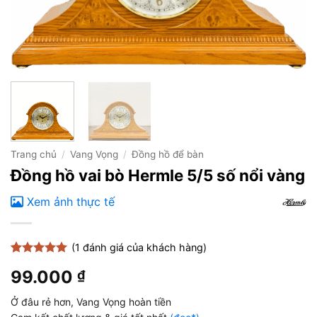
Trang chủ
/
Vang Vọng
/
Đồng hồ để bàn
Đồng hồ vai bò Hermle 5/5 số nổi vàng
Xem ảnh thực tế
(
1
đánh giá của khách hàng)
5
1
trên 5
99.000
₫
dựa trên
đánh giá
Ở đâu rẻ hơn, Vang Vọng hoàn tiền