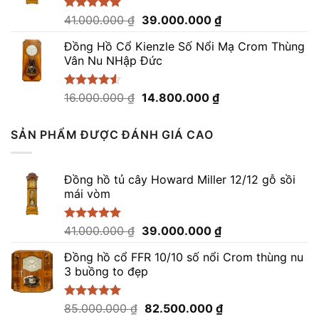
148.000.000 ₫.
Giá
Giá
Được xếp
41.000.000
₫
39.000.000
₫
hạng
5.00
gốc
hiện
5 sao
Đồng Hồ Cổ Kienzle Số Nổi Mạ Crom Thùng
là:
tại
Vân Nu NHập Đức
41.000.000 ₫.
là:
39.000.000 ₫.
Giá
Giá
Được xếp
16.000.000
₫
14.800.000
₫
hạng
4.50
gốc
hiện
5 sao
là:
tại
SẢN PHẨM ĐƯỢC ĐÁNH GIÁ CAO
16.000.000 ₫.
là:
14.800.000 ₫.
Đồng hồ tủ cây Howard Miller 12/12 gỗ sồi
mái vòm
Giá
Giá
Được xếp
41.000.000
₫
39.000.000
₫
hạng
5.00
gốc
hiện
5 sao
Đồng hồ cổ FFR 10/10 số nổi Crom thùng nu
là:
tại
3 buồng to đẹp
41.000.000 ₫.
là:
39.000.000 ₫.
Giá
Giá
Được xếp
85.000.000
₫
82.500.000
₫
hạng
5.00