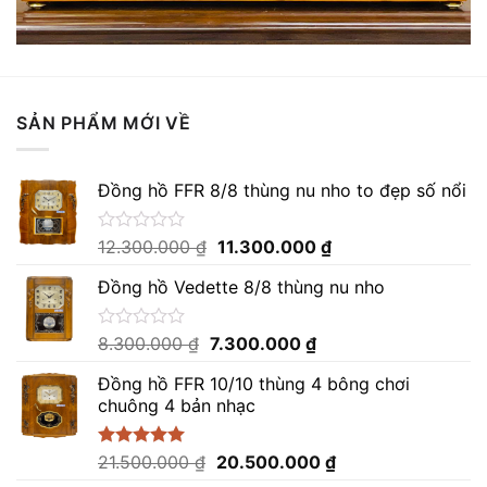
SẢN PHẨM MỚI VỀ
Đồng hồ FFR 8/8 thùng nu nho to đẹp số nổi
Giá
Giá
Được
12.300.000
₫
11.300.000
₫
xếp
gốc
hiện
hạng
Đồng hồ Vedette 8/8 thùng nu nho
là:
tại
0
12.300.000 ₫.
là:
5
sao
11.300.000 ₫.
Giá
Giá
Được
8.300.000
₫
7.300.000
₫
xếp
gốc
hiện
hạng
Đồng hồ FFR 10/10 thùng 4 bông chơi
là:
tại
0
chuông 4 bản nhạc
8.300.000 ₫.
là:
5
sao
7.300.000 ₫.
Giá
Giá
Được xếp
21.500.000
₫
20.500.000
₫
hạng
5.00
gốc
hiện