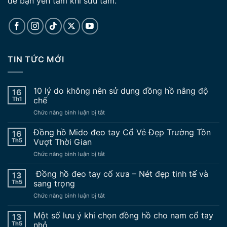
để bạn yên tâm khi sưu tầm.
TIN TỨC MỚI
10 lý do không nên sử dụng đồng hồ nâng độ
16
Th1
chế
ở
Chức năng bình luận bị tắt
10
lý
Đồng hồ Mido đeo tay Cổ Vẻ Đẹp Trường Tồn
16
do
Th5
Vượt Thời Gian
không
ở
Chức năng bình luận bị tắt
nên
Đồng
sử
hồ
Đồng hồ đeo tay cổ xưa – Nét đẹp tinh tế và
dụng
13
Mido
đồng
Th5
sang trọng
đeo
hồ
ở
Chức năng bình luận bị tắt
tay
nâng
Đồng
Cổ
độ
hồ
Một số lưu ý khi chọn đồng hồ cho nam cổ tay
Vẻ
13
chế
đeo
Đẹp
Th5
nhỏ