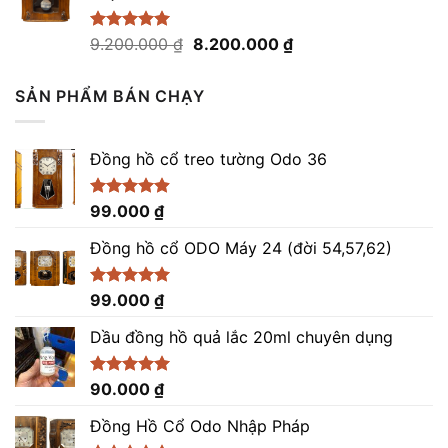
20.500.000 ₫.
Giá
Giá
Được xếp
9.200.000
₫
8.200.000
₫
hạng
5.00
gốc
hiện
5 sao
là:
tại
SẢN PHẨM BÁN CHẠY
9.200.000 ₫.
là:
8.200.000 ₫.
Đồng hồ cổ treo tường Odo 36
Được xếp
99.000
₫
hạng
4.86
5 sao
Đồng hồ cổ ODO Máy 24 (đời 54,57,62)
Được xếp
99.000
₫
hạng
5.00
5 sao
Dầu đồng hồ quả lắc 20ml chuyên dụng
Được xếp
90.000
₫
hạng
5.00
5 sao
Đồng Hồ Cổ Odo Nhập Pháp