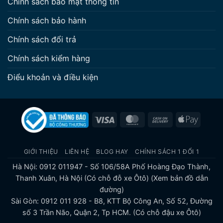
Chính sách bảo mật thông tin
Chính sách bảo hành
Chính sách đổi trả
Chính sách kiểm hàng
Điểu khoản và điều kiện
Visa
MasterCard
Cash
Apple
On
Pay
Delivery
GIỚI THIỆU
LIÊN HỆ
BLOG HAY
CHÍNH SÁCH 1 ĐỔI 1
Hà Nội: 0912 011947 - Số 106/58A Phố Hoàng Đạo Thành,
Thanh Xuân, Hà Nội (Có chỗ đỗ xe Ôtô)
(Xem bản đồ dẫn
đường)
Sài Gòn: 0912 011 928 - B8, KTT Bộ Công An, Số 52, Đường
số 3 Trần Não, Quận 2, Tp HCM. (Có chỗ đậu xe Ôtô)