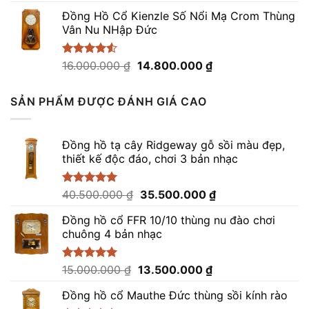
hạng
5.00
gốc
hiện
5 sao
Đồng Hồ Cổ Kienzle Số Nổi Mạ Crom Thùng
là:
tại
Vân Nu NHập Đức
41.000.000 ₫.
là:
39.000.000 ₫.
Giá
Giá
Được xếp
16.000.000
₫
14.800.000
₫
hạng
4.50
gốc
hiện
5 sao
là:
tại
SẢN PHẨM ĐƯỢC ĐÁNH GIÁ CAO
16.000.000 ₫.
là:
14.800.000 ₫.
Đồng hồ tạ cây Ridgeway gỗ sồi màu đẹp,
thiết kế độc đáo, chơi 3 bản nhạc
Giá
Giá
Được xếp
40.500.000
₫
35.500.000
₫
hạng
5.00
gốc
hiện
5 sao
Đồng hồ cổ FFR 10/10 thùng nu đào chơi
là:
tại
chuông 4 bản nhạc
40.500.000 ₫.
là:
35.500.000 ₫.
Giá
Giá
Được xếp
15.000.000
₫
13.500.000
₫
hạng
5.00
gốc
hiện
5 sao
Đồng hồ cổ Mauthe Đức thùng sồi kính rào
là:
tại