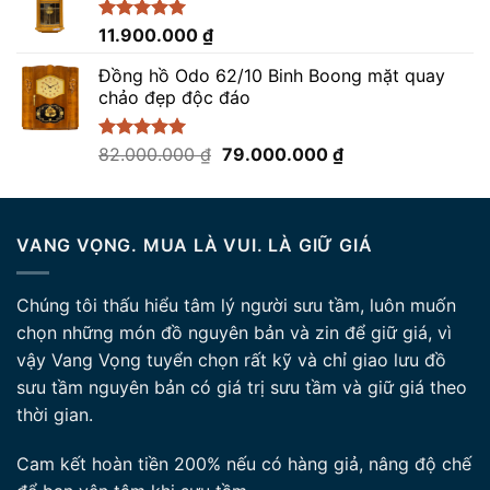
15.000.000 ₫.
là:
13.500.000 ₫.
Được xếp
11.900.000
₫
hạng
5.00
5 sao
Đồng hồ Odo 62/10 Binh Boong mặt quay
chảo đẹp độc đáo
Giá
Giá
Được xếp
82.000.000
₫
79.000.000
₫
hạng
5.00
gốc
hiện
5 sao
là:
tại
82.000.000 ₫.
là:
VANG VỌNG. MUA LÀ VUI. LÀ GIỮ GIÁ
79.000.000 ₫.
Chúng tôi thấu hiểu tâm lý người sưu tầm, luôn muốn
chọn những món đồ nguyên bản và zin để giữ giá, vì
vậy Vang Vọng tuyển chọn rất kỹ và chỉ giao lưu đồ
sưu tầm nguyên bản có giá trị sưu tầm và giữ giá theo
thời gian.
Cam kết hoàn tiền 200% nếu có hàng giả, nâng độ chế