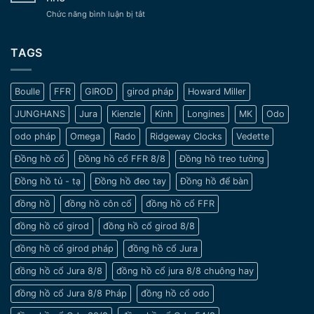
tay
Trường
ở
Chức năng bình luận bị tắt
cổ
Tồn
Một
xưa
Vượt
số
–
Thời
lưu
TAGS
Nét
Gian
ý
đẹp
khi
tinh
chọn
tế
Boulle
FFR
GIROD
girod pháp
Howard Miller
đồng
và
hồ
sang
JUNGHANS
Jura
Kienzle
Kính
Longines
MK
Odo
cho
trọng
nam
odo pháp
Omega
Rado
Ridgeway Clocks
Vedette
cổ
tay
Đồng hồ cổ
Đồng hồ cổ FFR 8/8
Đồng hồ treo tường
nhỏ
Đồng hồ tủ - tạ
Đồng hồ đeo tay
Đồng hồ để bàn
đồng hồ
đồng hồ côn cổ
đồng hồ cổ FFR
đồng hồ cổ girod
đồng hồ cổ girod 8/8
đồng hồ cổ girod pháp
đồng hồ cổ Jura
đồng hồ cổ Jura 8/8
đồng hồ cổ jura 8/8 chuông hay
đồng hồ cổ Jura 8/8 Pháp
đồng hồ cổ odo