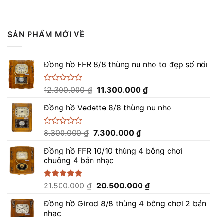
SẢN PHẨM MỚI VỀ
Đồng hồ FFR 8/8 thùng nu nho to đẹp số nổi
Giá
Giá
Được
12.300.000
₫
11.300.000
₫
xếp
gốc
hiện
hạng
Đồng hồ Vedette 8/8 thùng nu nho
là:
tại
0
12.300.000 ₫.
là:
5
sao
11.300.000 ₫.
Giá
Giá
Được
8.300.000
₫
7.300.000
₫
xếp
gốc
hiện
hạng
Đồng hồ FFR 10/10 thùng 4 bông chơi
là:
tại
0
chuông 4 bản nhạc
8.300.000 ₫.
là:
5
sao
7.300.000 ₫.
Giá
Giá
Được xếp
21.500.000
₫
20.500.000
₫
hạng
5.00
gốc
hiện
5 sao
Đồng hồ Girod 8/8 thùng 4 bông chơi 2 bản
là:
tại
nhạc
21.500.000 ₫.
là: