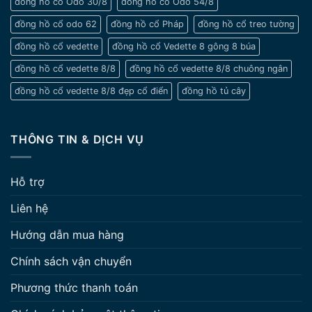
đồng hồ cổ Odo 30/8
đồng hồ cổ Odo 54/8
đồng hồ cổ odo 62
đồng hồ cổ Pháp
đồng hồ cổ treo tường
đồng hồ cổ vedette
đồng hồ cổ Vedette 8 gông 8 búa
đồng hồ cổ vedette 8/8
đồng hồ cổ vedette 8/8 chuông ngân
đồng hồ cổ vedette 8/8 đẹp cổ điển
đồng hồ tủ cây
THÔNG TIN & DỊCH VỤ
Hỗ trợ
Liên hệ
Hướng dẫn mua hàng
Chính sách vận chuyển
Phương thức thanh toán