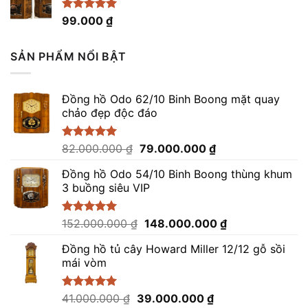
Được xếp
99.000
₫
hạng
4.96
5 sao
SẢN PHẨM NỔI BẬT
Đồng hồ Odo 62/10 Binh Boong mặt quay
chảo đẹp độc đáo
Giá
Giá
Được xếp
82.000.000
₫
79.000.000
₫
hạng
5.00
gốc
hiện
5 sao
Đồng hồ Odo 54/10 Binh Boong thùng khum
là:
tại
3 buồng siêu VIP
82.000.000 ₫.
là:
79.000.000 ₫.
Giá
Giá
Được xếp
152.000.000
₫
148.000.000
₫
hạng
5.00
gốc
hiện
5 sao
Đồng hồ tủ cây Howard Miller 12/12 gỗ sồi
là:
tại
mái vòm
152.000.000 ₫.
là:
148.000.000 ₫.
Giá
Giá
Được xếp
41.000.000
₫
39.000.000
₫