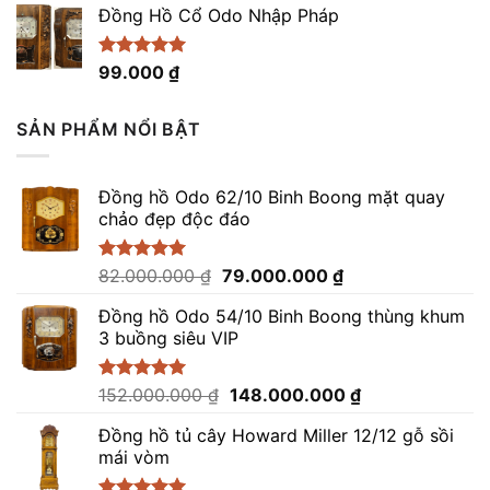
5 sao
Đồng Hồ Cổ Odo Nhập Pháp
Được xếp
99.000
₫
hạng
4.96
5 sao
SẢN PHẨM NỔI BẬT
Đồng hồ Odo 62/10 Binh Boong mặt quay
chảo đẹp độc đáo
Giá
Giá
Được xếp
82.000.000
₫
79.000.000
₫
hạng
5.00
gốc
hiện
5 sao
Đồng hồ Odo 54/10 Binh Boong thùng khum
là:
tại
3 buồng siêu VIP
82.000.000 ₫.
là:
79.000.000 ₫.
Giá
Giá
Được xếp
152.000.000
₫
148.000.000
₫
hạng
5.00
gốc
hiện
5 sao
Đồng hồ tủ cây Howard Miller 12/12 gỗ sồi
là:
tại
mái vòm
152.000.000 ₫.
là:
148.000.000 ₫.