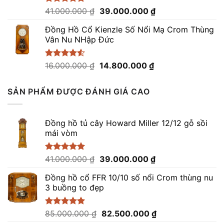
Giá
Giá
Được xếp
41.000.000
₫
39.000.000
₫
hạng
5.00
gốc
hiện
5 sao
Đồng Hồ Cổ Kienzle Số Nổi Mạ Crom Thùng
là:
tại
Vân Nu NHập Đức
41.000.000 ₫.
là:
39.000.000 ₫.
Giá
Giá
Được xếp
16.000.000
₫
14.800.000
₫
hạng
4.50
gốc
hiện
5 sao
là:
tại
SẢN PHẨM ĐƯỢC ĐÁNH GIÁ CAO
16.000.000 ₫.
là:
14.800.000 ₫.
Đồng hồ tủ cây Howard Miller 12/12 gỗ sồi
mái vòm
Giá
Giá
Được xếp
41.000.000
₫
39.000.000
₫
hạng
5.00
gốc
hiện
5 sao
Đồng hồ cổ FFR 10/10 số nổi Crom thùng nu
là:
tại
3 buồng to đẹp
41.000.000 ₫.
là:
39.000.000 ₫.
Giá
Giá
Được xếp
85.000.000
₫
82.500.000
₫
hạng
5.00
gốc
hiện