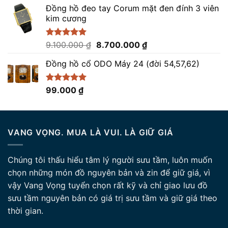
5 sao
Đồng hồ đeo tay Corum mặt đen đính 3 viên
là:
tại
kim cương
85.000.000 ₫.
là:
82.500.000 ₫.
Giá
Giá
Được xếp
9.100.000
₫
8.700.000
₫
hạng
5.00
gốc
hiện
5 sao
Đồng hồ cổ ODO Máy 24 (đời 54,57,62)
là:
tại
9.100.000 ₫.
là:
8.700.000 ₫.
Được xếp
99.000
₫
hạng
5.00
5 sao
VANG VỌNG. MUA LÀ VUI. LÀ GIỮ GIÁ
Chúng tôi thấu hiểu tâm lý người sưu tầm, luôn muốn
chọn những món đồ nguyên bản và zin để giữ giá, vì
vậy Vang Vọng tuyển chọn rất kỹ và chỉ giao lưu đồ
sưu tầm nguyên bản có giá trị sưu tầm và giữ giá theo
thời gian.