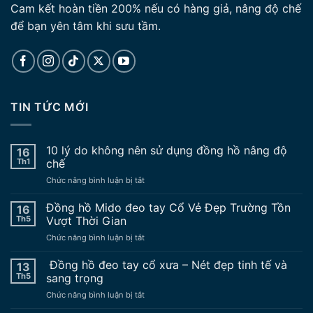
Cam kết hoàn tiền 200% nếu có hàng giả, nâng độ chế
để bạn yên tâm khi sưu tầm.
TIN TỨC MỚI
10 lý do không nên sử dụng đồng hồ nâng độ
16
Th1
chế
ở
Chức năng bình luận bị tắt
10
lý
Đồng hồ Mido đeo tay Cổ Vẻ Đẹp Trường Tồn
16
do
Th5
Vượt Thời Gian
không
ở
Chức năng bình luận bị tắt
nên
Đồng
sử
hồ
Đồng hồ đeo tay cổ xưa – Nét đẹp tinh tế và
dụng
13
Mido
đồng
Th5
sang trọng
đeo
hồ
ở
Chức năng bình luận bị tắt
tay
nâng
Đồng
Cổ
độ