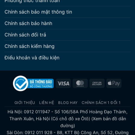
Phương thức thanh toán
Chính sách bảo mật thông tin
Chính sách bảo hành
Chính sách đổi trả
Chính sách kiểm hàng
Điểu khoản và điều kiện
Visa
MasterCard
Cash
Apple
On
Pay
Delivery
GIỚI THIỆU
LIÊN HỆ
BLOG HAY
CHÍNH SÁCH 1 ĐỔI 1
Hà Nội: 0912 011947 - Số 106/58A Phố Hoàng Đạo Thành,
Thanh Xuân, Hà Nội (Có chỗ đỗ xe Ôtô)
(Xem bản đồ dẫn
đường)
Sài Gòn: 0912 011 928 - B8, KTT Bộ Công An, Số 52, Đường