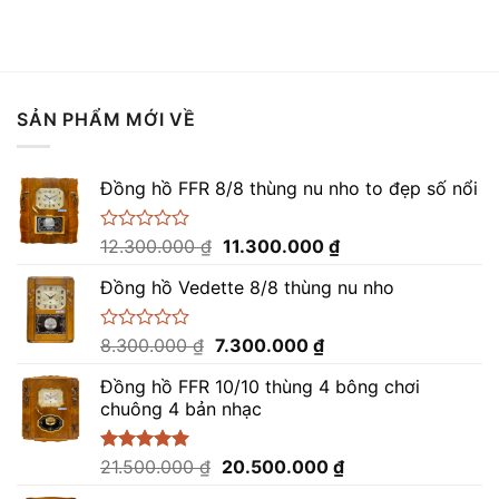
hạng
11.500.000 ₫.
là:
0
11.200.000 ₫.
5
sao
SẢN PHẨM MỚI VỀ
Đồng hồ FFR 8/8 thùng nu nho to đẹp số nổi
Giá
Giá
Được
12.300.000
₫
11.300.000
₫
xếp
gốc
hiện
hạng
Đồng hồ Vedette 8/8 thùng nu nho
là:
tại
0
12.300.000 ₫.
là:
5
sao
11.300.000 ₫.
Giá
Giá
Được
8.300.000
₫
7.300.000
₫
xếp
gốc
hiện
hạng
Đồng hồ FFR 10/10 thùng 4 bông chơi
là:
tại
0
chuông 4 bản nhạc
8.300.000 ₫.
là:
5
sao
7.300.000 ₫.
Giá
Giá
Được xếp
21.500.000
₫
20.500.000
₫
hạng
5.00
gốc
hiện