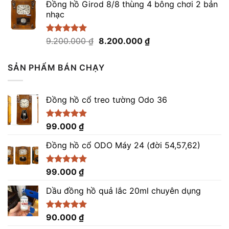
5 sao
Đồng hồ Girod 8/8 thùng 4 bông chơi 2 bản
là:
tại
nhạc
21.500.000 ₫.
là:
20.500.000 ₫.
Giá
Giá
Được xếp
9.200.000
₫
8.200.000
₫
hạng
5.00
gốc
hiện
5 sao
là:
tại
SẢN PHẨM BÁN CHẠY
9.200.000 ₫.
là:
8.200.000 ₫.
Đồng hồ cổ treo tường Odo 36
Được xếp
99.000
₫
hạng
4.86
5 sao
Đồng hồ cổ ODO Máy 24 (đời 54,57,62)
Được xếp
99.000
₫
hạng
5.00
5 sao
Dầu đồng hồ quả lắc 20ml chuyên dụng
Được xếp
90.000
₫
hạng
5.00