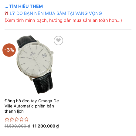
... TÌM HIỂU THÊM
⁈
LÝ DO BẠN NÊN MUA SẮM TẠI VANG VỌNG
(Xem tính minh bạch, hướng dẫn mua sắm an toàn hơn...)
-3%
Thêm
vào
yêu
thích
Đồng hồ đeo tay Omega De
Ville Automatic phiên bản
thanh lịch
Giá
Giá
11.500.000
₫
11.200.000
₫
Được
gốc
hiện
xếp
là:
tại