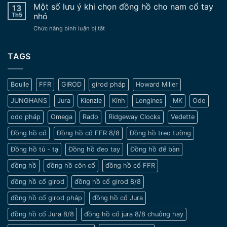
hồ
Một số lưu ý khi chọn đồng hồ cho nam cổ tay
Vẻ
13
chế
đeo
Đẹp
Th5
nhỏ
tay
Trường
ở
Chức năng bình luận bị tắt
cổ
Tồn
Một
xưa
Vượt
số
–
Thời
lưu
TAGS
Nét
Gian
ý
đẹp
khi
tinh
chọn
tế
Boulle
FFR
GIROD
girod pháp
Howard Miller
đồng
và
hồ
sang
JUNGHANS
Jura
Kienzle
Kính
Longines
MK
Odo
cho
trọng
nam
odo pháp
Omega
Rado
Ridgeway Clocks
Vedette
cổ
tay
Đồng hồ cổ
Đồng hồ cổ FFR 8/8
Đồng hồ treo tường
nhỏ
Đồng hồ tủ - tạ
Đồng hồ đeo tay
Đồng hồ để bàn
đồng hồ
đồng hồ côn cổ
đồng hồ cổ FFR
đồng hồ cổ girod
đồng hồ cổ girod 8/8
đồng hồ cổ girod pháp
đồng hồ cổ Jura
đồng hồ cổ Jura 8/8
đồng hồ cổ jura 8/8 chuông hay