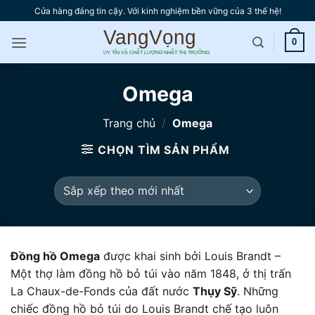
Bỏ
Cửa hàng đáng tin cậy. Với kinh nghiệm bền vững của 3 thế hệ!
qua
nội
0
dung
Omega
Trang chủ
/
Omega
CHỌN TÌM SẢN PHẨM
Đồng hồ Omega
được khai sinh bởi Louis Brandt –
Một thợ làm đồng hồ bỏ túi vào năm 1848, ở thị trấn
La Chaux-de-Fonds của đất nước
Thụy Sỹ
. Những
chiếc đồng hồ bỏ túi do Louis Brandt chế tạo luôn