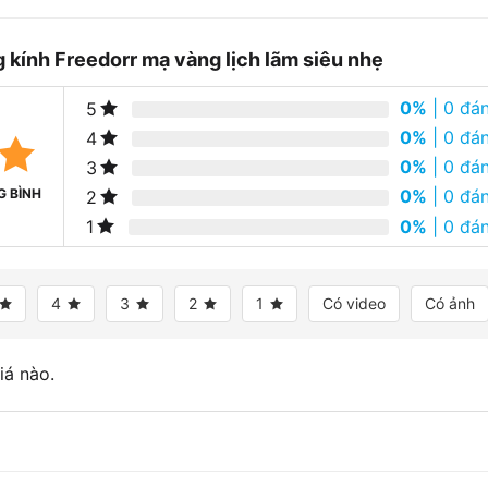
 kính Freedorr mạ vàng lịch lãm siêu nhẹ
0%
| 0 đán
5
0%
| 0 đán
4
0%
| 0 đán
3
G BÌNH
0%
| 0 đán
2
0%
| 0 đán
1
4
3
2
1
Có video
Có ảnh
iá nào.