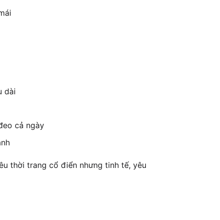
mái
 dài
 đeo cả ngày
anh
u thời trang cổ điển nhưng tinh tế, yêu