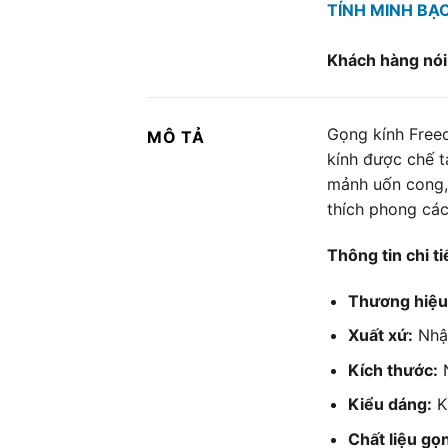
TÍNH MINH BẠ
Khách hàng nói
Gọng kính Freed
MÔ TẢ
kính được chế t
mảnh uốn cong, 
thích phong các
Thông tin chi ti
Thương hiệu
Xuất xứ:
Nhậ
Kích thước:
N
Kiểu dáng:
Kh
Chất liệu gọ