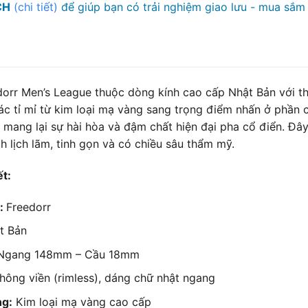
CH
(chi tiết)
để giúp bạn có trải nghiệm giao lưu - mua sắm 
orr Men’s League thuộc dòng kính cao cấp Nhật Bản với thi
ác tỉ mỉ từ kim loại mạ vàng sang trọng điểm nhấn ở phần 
mang lại sự hài hòa và đậm chất hiện đại pha cổ điển. Đây
h lịch lãm, tinh gọn và có chiều sâu thẩm mỹ.
ết:
:
Freedorr
t Bản
gang 148mm – Cầu 18mm
ông viền (rimless), dáng chữ nhật ngang
ng:
Kim loại mạ vàng cao cấp