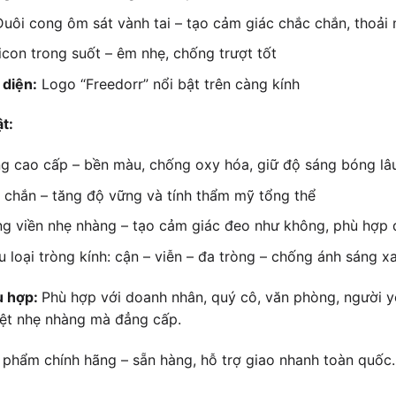
uôi cong ôm sát vành tai – tạo cảm giác chắc chắn, thoải 
icon trong suốt – êm nhẹ, chống trượt tốt
 diện:
Logo “Freedorr” nổi bật trên càng kính
ật:
 cao cấp – bền màu, chống oxy hóa, giữ độ sáng bóng lâu
 chắn – tăng độ vững và tính thẩm mỹ tổng thể
ng viền nhẹ nhàng – tạo cảm giác đeo như không, phù hợp
 loại tròng kính: cận – viễn – đa tròng – chống ánh sáng x
ù hợp:
Phù hợp với doanh nhân, quý cô, văn phòng, người yê
iệt nhẹ nhàng mà đẳng cấp.
phẩm chính hãng – sẵn hàng, hỗ trợ giao nhanh toàn quốc.