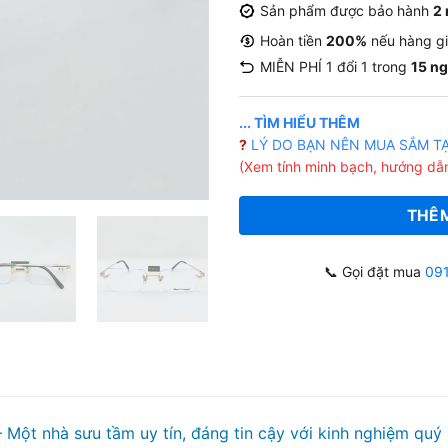
Sản phẩm được bảo hành
2
Hoàn tiền
200%
nếu hàng gi
MIỄN PHÍ 1 đổi 1 trong
15 n
... TÌM HIỂU THÊM
?
LÝ DO BẠN NÊN MUA SẮM T
(Xem tính minh bạch, hướng dẫn
THÊM
📞 Gọi đặt mua
09
 Một nhà sưu tầm uy tín, đáng tin cậy với kinh nghiệm quý