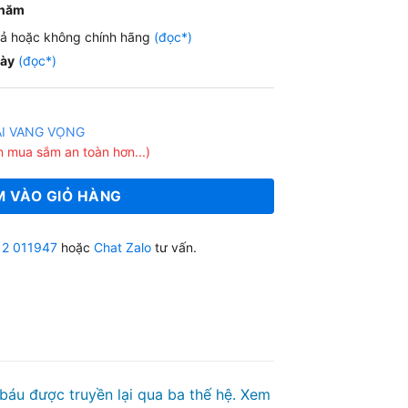
 năm
ả hoặc không chính hãng
(đọc*)
gày
(đọc*)
ẠI VANG VỌNG
 mua sắm an toàn hơn...)
 VÀO GIỎ HÀNG
12 011947
hoặc
Chat Zalo
tư vấn.
 báu được truyền lại qua ba thế hệ. Xem