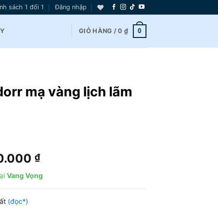
nh sách 1 đổi 1
Đăng nhập
0
AY
GIỎ HÀNG /
0
₫
orr mạ vàng lịch lãm
Giá
0.000
₫
hiện
ại
Vang Vọng
tại
0.000 ₫.
là:
hất
(đọc*)
2.800.000 ₫.