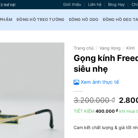
Giới thiệu
Liên hệ
Blog Hay
Chí
3 thế hệ!
 PHẨM
ĐỒNG HỒ TREO TƯỜNG
ĐỒNG HỒ ODO
ĐỒNG HỒ ĐEO T
Trang chủ
/
Vang Vọng
/
Kính
Gọng kính Freed
Thêm
siêu nhẹ
vào
yêu
thích
Xem ảnh thực tế
Giá
3.200.000
2.80
₫
gốc
₫
TIẾT KIỆM
400.000
khi mua t
là:
3.20
Cam kết chất lượng & giá tốt n