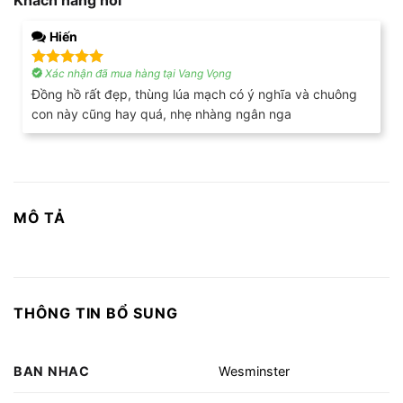
Khách hàng nói
Hiến
Xác nhận đã mua hàng tại Vang Vọng
Được xếp
hạng
5
5
Đồng hồ rất đẹp, thùng lúa mạch có ý nghĩa và chuông
sao
con này cũng hay quá, nhẹ nhàng ngân nga
MÔ TẢ
THÔNG TIN BỔ SUNG
BAN NHAC
Wesminster