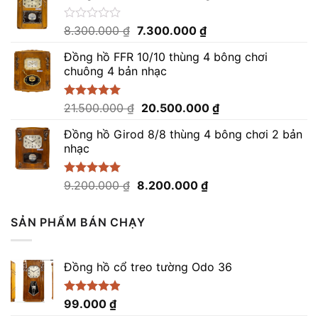
0
12.300.000 ₫.
là:
5
sao
11.300.000 ₫.
Giá
Giá
Được
8.300.000
₫
7.300.000
₫
xếp
gốc
hiện
hạng
Đồng hồ FFR 10/10 thùng 4 bông chơi
là:
tại
0
chuông 4 bản nhạc
8.300.000 ₫.
là:
5
sao
7.300.000 ₫.
Giá
Giá
Được xếp
21.500.000
₫
20.500.000
₫
hạng
5.00
gốc
hiện
5 sao
Đồng hồ Girod 8/8 thùng 4 bông chơi 2 bản
là:
tại
nhạc
21.500.000 ₫.
là:
20.500.000 ₫.
Giá
Giá
Được xếp
9.200.000
₫
8.200.000
₫
hạng
5.00
gốc
hiện
5 sao
là:
tại
SẢN PHẨM BÁN CHẠY
9.200.000 ₫.
là:
8.200.000 ₫.
Đồng hồ cổ treo tường Odo 36
Được xếp
99.000
₫
hạng
4.86