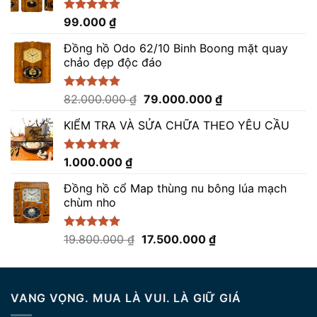
Được xếp
99.000
₫
hạng
5.00
5 sao
Đồng hồ Odo 62/10 Binh Boong mặt quay
chảo đẹp độc đáo
Giá
Giá
Được xếp
82.000.000
₫
79.000.000
₫
hạng
5.00
gốc
hiện
5 sao
KIỂM TRA VÀ SỬA CHỮA THEO YÊU CẦU
là:
tại
82.000.000 ₫.
là:
79.000.000 ₫.
Được xếp
1.000.000
₫
hạng
5.00
5 sao
Đồng hồ cổ Map thùng nu bông lúa mạch
chùm nho
Giá
Giá
Được xếp
19.800.000
₫
17.500.000
₫
hạng
5.00
gốc
hiện
5 sao
là:
tại
19.800.000 ₫.
là:
VANG VỌNG. MUA LÀ VUI. LÀ GIỮ GIÁ
17.500.000 ₫.