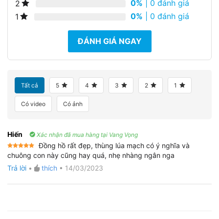
0%
| 0 đánh giá
2
0%
| 0 đánh giá
1
ĐÁNH GIÁ NGAY
Tất cả
5
4
3
2
1
Có video
Có ảnh
Hiến
Xác nhận đã mua hàng tại Vang Vọng
Đồng hồ rất đẹp, thùng lúa mạch có ý nghĩa và
Được xếp
chuông con này cũng hay quá, nhẹ nhàng ngân nga
hạng
5
5
sao
Trả lời
•
thích
•
14/03/2023