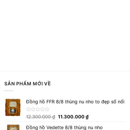
SẢN PHẨM MỚI VỀ
Đồng hồ FFR 8/8 thùng nu nho to đẹp số nổi
Giá
Giá
Được
12.300.000
₫
11.300.000
₫
xếp
gốc
hiện
hạng
Đồng hồ Vedette 8/8 thùng nu nho
là:
tại