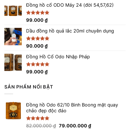
5 sao
Đồng hồ cổ ODO Máy 24 (đời 54,57,62)
Được xếp
99.000
₫
hạng
5.00
5 sao
Dầu đồng hồ quả lắc 20ml chuyên dụng
Được xếp
90.000
₫
hạng
5.00
5 sao
Đồng Hồ Cổ Odo Nhập Pháp
Được xếp
99.000
₫
hạng
4.96
5 sao
SẢN PHẨM NỔI BẬT
Đồng hồ Odo 62/10 Binh Boong mặt quay
chảo đẹp độc đáo
Giá
Giá
Được xếp
82.000.000
₫
79.000.000
₫
hạng
5.00