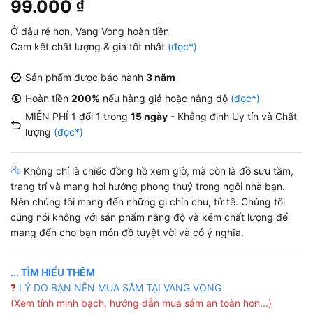
99.000
₫
dựa trên
đánh giá
Ở đâu rẻ hơn, Vang Vọng hoàn tiền
Cam kết chất lượng & giá tốt nhất
(đọc*)
Sản phẩm được bảo hành
3 năm
Hoàn tiền
200%
nếu hàng giả hoặc nâng độ
(đọc*)
MIỄN PHÍ 1 đổi 1 trong
15 ngày
- Khẳng định Uy tín và Chất
lượng
(đọc*)
Không chỉ là chiếc đồng hồ xem giờ, mà còn là đồ sưu tầm,
trang trí và mang hơi hướng phong thuỷ trong ngôi nhà bạn.
Nên chúng tôi mang đến những gì chỉn chu, tử tế. Chúng tôi
cũng nói không với sản phẩm nâng độ và kém chất lượng để
mang đến cho bạn món đồ tuyệt vời và có ý nghĩa.
... TÌM HIỂU THÊM
?
LÝ DO BẠN NÊN MUA SẮM TẠI VANG VỌNG
(Xem tính minh bạch, hướng dẫn mua sắm an toàn hơn...)