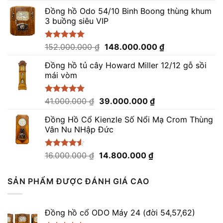
gốc
hiện
5 sao
Đồng hồ Odo 54/10 Binh Boong thùng khum
là:
tại
3 buồng siêu VIP
82.000.000 ₫.
là:
79.000.000 ₫.
Giá
Giá
Được xếp
152.000.000
₫
148.000.000
₫
hạng
5.00
gốc
hiện
5 sao
Đồng hồ tủ cây Howard Miller 12/12 gỗ sồi
là:
tại
mái vòm
152.000.000 ₫.
là:
148.000.000 ₫.
Giá
Giá
Được xếp
41.000.000
₫
39.000.000
₫
hạng
5.00
gốc
hiện
5 sao
Đồng Hồ Cổ Kienzle Số Nổi Mạ Crom Thùng
là:
tại
Vân Nu NHập Đức
41.000.000 ₫.
là:
39.000.000 ₫.
Giá
Giá
Được xếp
16.000.000
₫
14.800.000
₫
hạng
4.50
gốc
hiện
5 sao
là:
tại
SẢN PHẨM ĐƯỢC ĐÁNH GIÁ CAO
16.000.000 ₫.
là:
14.800.000 ₫.
Đồng hồ cổ ODO Máy 24 (đời 54,57,62)