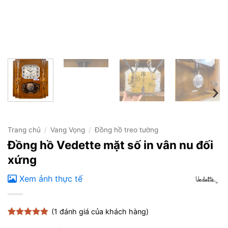
Trang chủ
/
Vang Vọng
/
Đồng hồ treo tường
Đồng hồ Vedette mặt số in vân nu đối
xứng
Xem ảnh thực tế
(
1
đánh giá của khách hàng)
5
1
trên 5