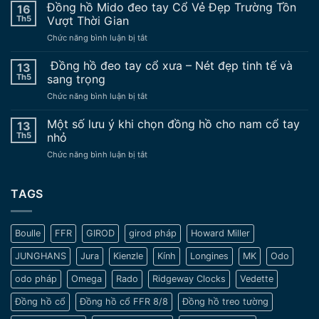
lý
Đồng hồ Mido đeo tay Cổ Vẻ Đẹp Trường Tồn
16
do
Th5
Vượt Thời Gian
không
ở
Chức năng bình luận bị tắt
nên
Đồng
sử
hồ
Đồng hồ đeo tay cổ xưa – Nét đẹp tinh tế và
dụng
13
Mido
đồng
Th5
sang trọng
đeo
hồ
ở
Chức năng bình luận bị tắt
tay
nâng
Đồng
Cổ
độ
hồ
Một số lưu ý khi chọn đồng hồ cho nam cổ tay
Vẻ
13
chế
đeo
Đẹp
Th5
nhỏ
tay
Trường
ở
Chức năng bình luận bị tắt
cổ
Tồn
Một
xưa
Vượt
số
–
Thời
lưu
TAGS
Nét
Gian
ý
đẹp
khi
tinh
chọn
tế
Boulle
FFR
GIROD
girod pháp
Howard Miller
đồng
và
hồ
sang
JUNGHANS
Jura
Kienzle
Kính
Longines
MK
Odo
cho
trọng
nam
odo pháp
Omega
Rado
Ridgeway Clocks
Vedette
cổ
tay
Đồng hồ cổ
Đồng hồ cổ FFR 8/8
Đồng hồ treo tường
nhỏ