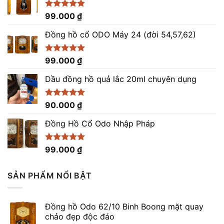
Được xếp
99.000
₫
hạng
4.86
5 sao
Đồng hồ cổ ODO Máy 24 (đời 54,57,62)
Được xếp
99.000
₫
hạng
5.00
5 sao
Dầu đồng hồ quả lắc 20ml chuyên dụng
Được xếp
90.000
₫
hạng
5.00
5 sao
Đồng Hồ Cổ Odo Nhập Pháp
Được xếp
99.000
₫
hạng
4.96
5 sao
SẢN PHẨM NỔI BẬT
Đồng hồ Odo 62/10 Binh Boong mặt quay
chảo đẹp độc đáo