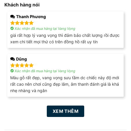
Khách hàng nói
Thanh Phương
Xác nhận đã mua hàng tại Vang Vọng
Được xếp
hạng
5
5
giá rất hợp lý vang vọng thì đảm bảo chất lượng rồi được
sao
xem chi tiết mọi thứ có trên đồng hồ rất uy tín
Dũng
Xác nhận đã mua hàng tại Vang Vọng
Được xếp
hạng
5
5
Màu gỗ rất đẹp, vang vọng sưu tầm dc chiếc này độ mới
sao
rất cao nên chơi cũng đẹp lắm, âm thanh đánh giá là khá
nhẹ nhàng và ngân
XEM THÊM