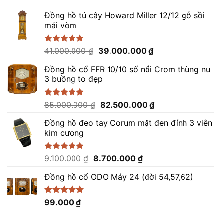
Đồng hồ tủ cây Howard Miller 12/12 gỗ sồi
mái vòm
Giá
Giá
Được xếp
41.000.000
₫
39.000.000
₫
hạng
5.00
gốc
hiện
5 sao
Đồng hồ cổ FFR 10/10 số nổi Crom thùng nu
là:
tại
3 buồng to đẹp
41.000.000 ₫.
là:
39.000.000 ₫.
Giá
Giá
Được xếp
85.000.000
₫
82.500.000
₫
hạng
5.00
gốc
hiện
5 sao
Đồng hồ đeo tay Corum mặt đen đính 3 viên
là:
tại
kim cương
85.000.000 ₫.
là:
82.500.000 ₫.
Giá
Giá
Được xếp
9.100.000
₫
8.700.000
₫
hạng
5.00
gốc
hiện
5 sao
Đồng hồ cổ ODO Máy 24 (đời 54,57,62)
là:
tại
9.100.000 ₫.
là:
8.700.000 ₫.
Được xếp
99.000
₫
hạng
5.00
5 sao