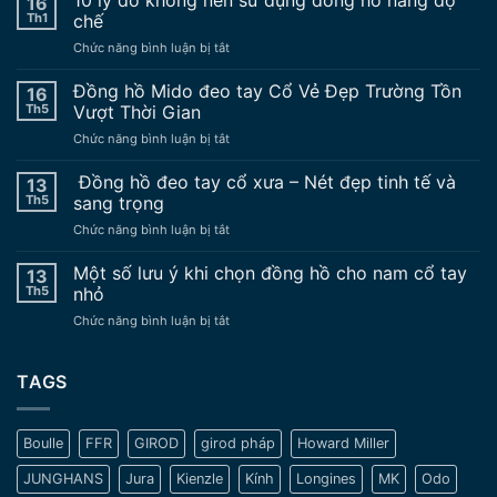
16
Th1
chế
ở
Chức năng bình luận bị tắt
10
lý
Đồng hồ Mido đeo tay Cổ Vẻ Đẹp Trường Tồn
16
do
Th5
Vượt Thời Gian
không
ở
Chức năng bình luận bị tắt
nên
Đồng
sử
hồ
Đồng hồ đeo tay cổ xưa – Nét đẹp tinh tế và
dụng
13
Mido
đồng
Th5
sang trọng
đeo
hồ
ở
Chức năng bình luận bị tắt
tay
nâng
Đồng
Cổ
độ
hồ
Một số lưu ý khi chọn đồng hồ cho nam cổ tay
Vẻ
13
chế
đeo
Đẹp
Th5
nhỏ
tay
Trường
ở
Chức năng bình luận bị tắt
cổ
Tồn
Một
xưa
Vượt
số
–
Thời
lưu
TAGS
Nét
Gian
ý
đẹp
khi
tinh
chọn
tế
Boulle
FFR
GIROD
girod pháp
Howard Miller
đồng
và
hồ
sang
JUNGHANS
Jura
Kienzle
Kính
Longines
MK
Odo
cho
trọng