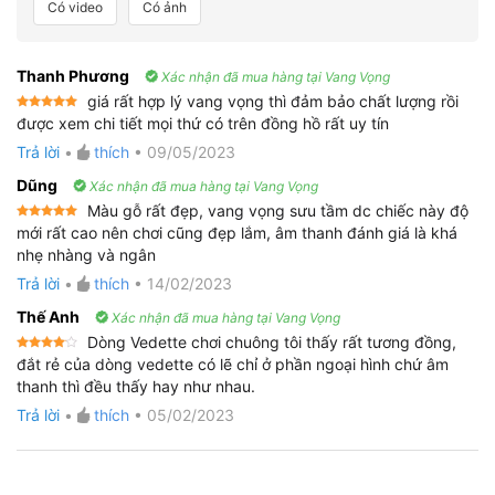
Có video
Có ảnh
Thanh Phương
Xác nhận đã mua hàng tại Vang Vọng
giá rất hợp lý vang vọng thì đảm bảo chất lượng rồi
Được xếp
được xem chi tiết mọi thứ có trên đồng hồ rất uy tín
hạng
5
5
sao
Trả lời
•
thích
•
09/05/2023
Dũng
Xác nhận đã mua hàng tại Vang Vọng
Màu gỗ rất đẹp, vang vọng sưu tầm dc chiếc này độ
Được xếp
mới rất cao nên chơi cũng đẹp lắm, âm thanh đánh giá là khá
hạng
5
5
nhẹ nhàng và ngân
sao
Trả lời
•
thích
•
14/02/2023
Thế Anh
Xác nhận đã mua hàng tại Vang Vọng
Dòng Vedette chơi chuông tôi thấy rất tương đồng,
Được
đắt rẻ của dòng vedette có lẽ chỉ ở phần ngoại hình chứ âm
xếp
thanh thì đều thấy hay như nhau.
hạng
4
5 sao
Trả lời
•
thích
•
05/02/2023