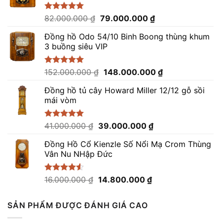
Giá
Giá
Được xếp
82.000.000
₫
79.000.000
₫
hạng
5.00
gốc
hiện
5 sao
Đồng hồ Odo 54/10 Binh Boong thùng khum
là:
tại
3 buồng siêu VIP
82.000.000 ₫.
là:
79.000.000 ₫.
Giá
Giá
Được xếp
152.000.000
₫
148.000.000
₫
hạng
5.00
gốc
hiện
5 sao
Đồng hồ tủ cây Howard Miller 12/12 gỗ sồi
là:
tại
mái vòm
152.000.000 ₫.
là:
148.000.000 ₫.
Giá
Giá
Được xếp
41.000.000
₫
39.000.000
₫
hạng
5.00
gốc
hiện
5 sao
Đồng Hồ Cổ Kienzle Số Nổi Mạ Crom Thùng
là:
tại
Vân Nu NHập Đức
41.000.000 ₫.
là:
39.000.000 ₫.
Giá
Giá
Được xếp
16.000.000
₫
14.800.000
₫
hạng
4.50
gốc
hiện
5 sao
là:
tại
SẢN PHẨM ĐƯỢC ĐÁNH GIÁ CAO
16.000.000 ₫.
là:
14.800.000 ₫.