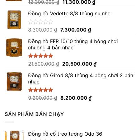
Giá
Giá
Được
12.300.000
₫
11.300.000
₫
xếp
gốc
hiện
hạng
Đồng hồ Vedette 8/8 thùng nu nho
là:
tại
0
12.300.000 ₫.
là:
5
sao
11.300.000 ₫.
Giá
Giá
Được
8.300.000
₫
7.300.000
₫
xếp
gốc
hiện
hạng
Đồng hồ FFR 10/10 thùng 4 bông chơi
là:
tại
0
chuông 4 bản nhạc
8.300.000 ₫.
là:
5
sao
7.300.000 ₫.
Giá
Giá
Được xếp
21.500.000
₫
20.500.000
₫
hạng
5.00
gốc
hiện
5 sao
Đồng hồ Girod 8/8 thùng 4 bông chơi 2 bản
là:
tại
nhạc
21.500.000 ₫.
là:
20.500.000 ₫.
Giá
Giá
Được xếp
9.200.000
₫
8.200.000
₫
hạng
5.00
gốc
hiện
5 sao
là:
tại
SẢN PHẨM BÁN CHẠY
9.200.000 ₫.
là:
8.200.000 ₫.
Đồng hồ cổ treo tường Odo 36