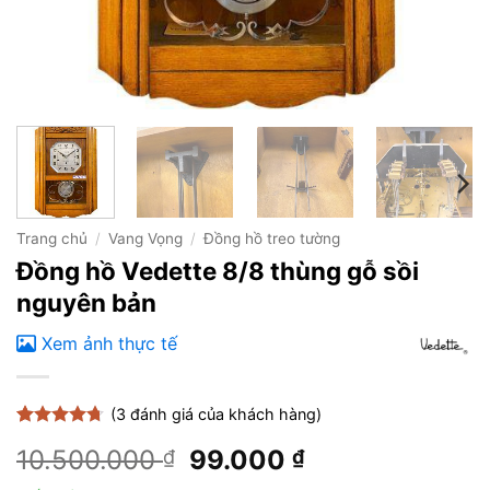
Trang chủ
/
Vang Vọng
/
Đồng hồ treo tường
Đồng hồ Vedette 8/8 thùng gỗ sồi
nguyên bản
Xem ảnh thực tế
(
3
đánh giá của khách hàng)
4.67
3
trên
Giá
Giá
10.500.000
99.000
₫
₫
5 dựa trên
đánh giá
gốc
hiện