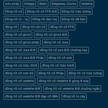
nam
odo pháp
Omega
Rado
Ridgeway Clocks
Vedette
cổ
tay
Đồng hồ cổ
Đồng hồ cổ FFR 8/8
Đồng hồ treo tường
nhỏ
Đồng hồ tủ - tạ
Đồng hồ đeo tay
Đồng hồ để bàn
đồng hồ
đồng hồ côn cổ
đồng hồ cổ FFR
đồng hồ cổ girod
đồng hồ cổ girod 8/8
đồng hồ cổ girod pháp
đồng hồ cổ Jura
đồng hồ cổ Jura 8/8
đồng hồ cổ jura 8/8 chuông hay
đồng hồ cổ Jura 8/8 Pháp
đồng hồ cổ odo
đồng hồ cổ Odo 30/8
đồng hồ cổ Odo 54/8
đồng hồ cổ odo 62
đồng hồ cổ Pháp
đồng hồ cổ treo tường
đồng hồ cổ vedette
đồng hồ cổ Vedette 8 gông 8 búa
đồng hồ cổ vedette 8/8
đồng hồ cổ vedette 8/8 chuông ngân
đồng hồ cổ vedette 8/8 đẹp cổ điển
đồng hồ tủ cây