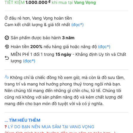
₫
TIẾT KIỆM
1.000.000
khi mua tại
Vang Vọng
là:
tại
10.500.000 ₫.
là:
Ở đâu rẻ hơn, Vang Vọng hoàn tiền
99.000 ₫.
Cam kết chất lượng & giá tốt nhất
(đọc*)
Sản phẩm được bảo hành
3 năm
Hoàn tiền
200%
nếu hàng giả hoặc nâng độ
(đọc*)
MIỄN PHÍ 1 đổi 1 trong
15 ngày
- Khẳng định Uy tín và Chất
lượng
(đọc*)
Không chỉ là chiếc đồng hồ xem giờ, mà còn là đồ sưu tầm,
trang trí và mang hơi hướng phong thuỷ trong ngôi nhà bạn.
Nên chúng tôi mang đến những gì chỉn chu, tử tế. Chúng tôi
cũng nói không với sản phẩm nâng độ và kém chất lượng để
mang đến cho bạn món đồ tuyệt vời và có ý nghĩa.
... TÌM HIỂU THÊM
?
LÝ DO BẠN NÊN MUA SẮM TẠI VANG VỌNG