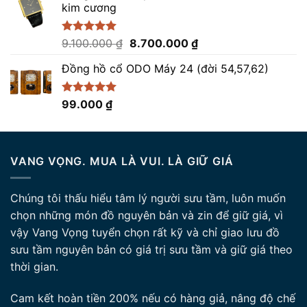
kim cương
85.000.000 ₫.
là:
82.500.000 ₫.
Giá
Giá
Được xếp
9.100.000
₫
8.700.000
₫
hạng
5.00
gốc
hiện
5 sao
Đồng hồ cổ ODO Máy 24 (đời 54,57,62)
là:
tại
9.100.000 ₫.
là:
8.700.000 ₫.
Được xếp
99.000
₫
hạng
5.00
5 sao
VANG VỌNG. MUA LÀ VUI. LÀ GIỮ GIÁ
Chúng tôi thấu hiểu tâm lý người sưu tầm, luôn muốn
chọn những món đồ nguyên bản và zin để giữ giá, vì
vậy Vang Vọng tuyển chọn rất kỹ và chỉ giao lưu đồ
sưu tầm nguyên bản có giá trị sưu tầm và giữ giá theo
thời gian.
Cam kết hoàn tiền 200% nếu có hàng giả, nâng độ chế