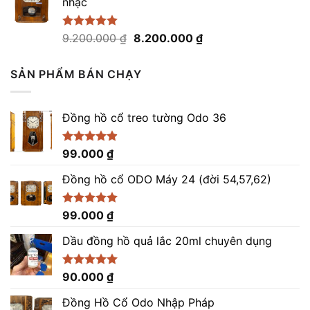
nhạc
21.500.000 ₫.
là:
20.500.000 ₫.
Giá
Giá
Được xếp
9.200.000
₫
8.200.000
₫
hạng
5.00
gốc
hiện
5 sao
là:
tại
SẢN PHẨM BÁN CHẠY
9.200.000 ₫.
là:
8.200.000 ₫.
Đồng hồ cổ treo tường Odo 36
Được xếp
99.000
₫
hạng
4.86
5 sao
Đồng hồ cổ ODO Máy 24 (đời 54,57,62)
Được xếp
99.000
₫
hạng
5.00
5 sao
Dầu đồng hồ quả lắc 20ml chuyên dụng
Được xếp
90.000
₫
hạng
5.00
5 sao
Đồng Hồ Cổ Odo Nhập Pháp