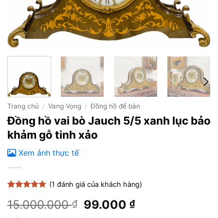
Trang chủ
/
Vang Vọng
/
Đồng hồ để bàn
Đồng hồ vai bò Jauch 5/5 xanh lục bảo
khảm gỗ tinh xảo
Xem ảnh thực tế
(
1
đánh giá của khách hàng)
5
1
trên 5
Giá
Giá
15.000.000
99.000
₫
₫
dựa trên
đánh giá
gốc
hiện