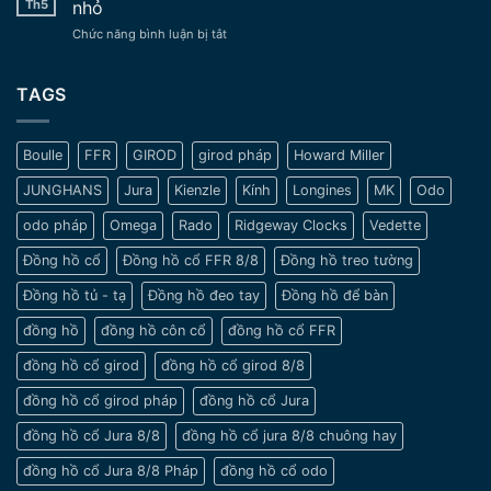
Đẹp
Th5
nhỏ
tay
Trường
ở
Chức năng bình luận bị tắt
cổ
Tồn
Một
xưa
Vượt
số
–
Thời
lưu
TAGS
Nét
Gian
ý
đẹp
khi
tinh
chọn
tế
Boulle
FFR
GIROD
girod pháp
Howard Miller
đồng
và
hồ
sang
JUNGHANS
Jura
Kienzle
Kính
Longines
MK
Odo
cho
trọng
nam
odo pháp
Omega
Rado
Ridgeway Clocks
Vedette
cổ
tay
Đồng hồ cổ
Đồng hồ cổ FFR 8/8
Đồng hồ treo tường
nhỏ
Đồng hồ tủ - tạ
Đồng hồ đeo tay
Đồng hồ để bàn
đồng hồ
đồng hồ côn cổ
đồng hồ cổ FFR
đồng hồ cổ girod
đồng hồ cổ girod 8/8
đồng hồ cổ girod pháp
đồng hồ cổ Jura
đồng hồ cổ Jura 8/8
đồng hồ cổ jura 8/8 chuông hay
đồng hồ cổ Jura 8/8 Pháp
đồng hồ cổ odo