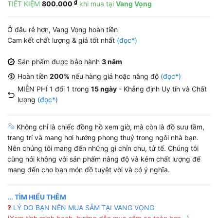
₫
TIẾT KIỆM
800.000
khi mua tại
Vang Vọng
là:
tại
15.000.000 ₫.
là:
Ở đâu rẻ hơn, Vang Vọng hoàn tiền
99.000 ₫.
Cam kết chất lượng & giá tốt nhất
(đọc*)
Sản phẩm được bảo hành
3 năm
Hoàn tiền
200%
nếu hàng giả hoặc nâng độ
(đọc*)
MIỄN PHÍ 1 đổi 1 trong
15 ngày
- Khẳng định Uy tín và Chất
lượng
(đọc*)
Không chỉ là chiếc đồng hồ xem giờ, mà còn là đồ sưu tầm,
trang trí và mang hơi hướng phong thuỷ trong ngôi nhà bạn.
Nên chúng tôi mang đến những gì chỉn chu, tử tế. Chúng tôi
cũng nói không với sản phẩm nâng độ và kém chất lượng để
mang đến cho bạn món đồ tuyệt vời và có ý nghĩa.
... TÌM HIỂU THÊM
?
LÝ DO BẠN NÊN MUA SẮM TẠI VANG VỌNG