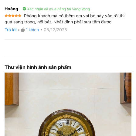
Hoàng
Xác nhận đã mua hàng tại Vang Vọng
Phòng khách mà có thêm em vai bò này vào rồi thì
Được xếp
quá sang trọng, nổi bật. Nhất định phải sưu tầm được
hạng
5
5
sao
Trả lời
•
1
thích
•
05/12/2025
Thư viện hình ảnh sản phẩm