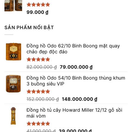
Được xếp
99.000
₫
hạng
4.96
5 sao
SẢN PHẨM NỔI BẬT
Đồng hồ Odo 62/10 Binh Boong mặt quay
chảo đẹp độc đáo
Giá
Giá
Được xếp
82.000.000
₫
79.000.000
₫
hạng
5.00
gốc
hiện
5 sao
Đồng hồ Odo 54/10 Binh Boong thùng khum
là:
tại
3 buồng siêu VIP
82.000.000 ₫.
là:
79.000.000 ₫.
Giá
Giá
Được xếp
152.000.000
₫
148.000.000
₫
hạng
5.00
gốc
hiện
5 sao
Đồng hồ tủ cây Howard Miller 12/12 gỗ sồi
là:
tại
mái vòm
152.000.000 ₫.
là:
148.000.000 ₫.
Giá
Giá
Được xếp
41.000.000
₫
39.000.000
₫