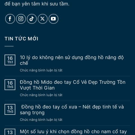
để bạn yên tâm khi sưu tầm.
TIN TỨC MỚI
10 lý do không nên sử dụng đồng hồ nâng độ
16
Th1
chế
ở
Chức năng bình luận bị tắt
10
lý
Đồng hồ Mido đeo tay Cổ Vẻ Đẹp Trường Tồn
16
do
Th5
Vượt Thời Gian
không
ở
Chức năng bình luận bị tắt
nên
Đồng
sử
hồ
Đồng hồ đeo tay cổ xưa – Nét đẹp tinh tế và
dụng
13
Mido
đồng
Th5
sang trọng
đeo
hồ
ở
Chức năng bình luận bị tắt
tay
nâng
Đồng
Cổ
độ
hồ
Một số lưu ý khi chọn đồng hồ cho nam cổ tay
Vẻ
13
chế
đeo