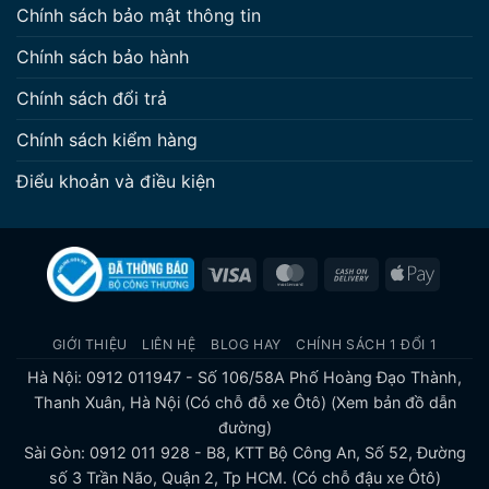
Chính sách bảo mật thông tin
Chính sách bảo hành
Chính sách đổi trả
Chính sách kiểm hàng
Điểu khoản và điều kiện
Visa
MasterCard
Cash
Apple
On
Pay
Delivery
GIỚI THIỆU
LIÊN HỆ
BLOG HAY
CHÍNH SÁCH 1 ĐỔI 1
Hà Nội: 0912 011947 - Số 106/58A Phố Hoàng Đạo Thành,
Thanh Xuân, Hà Nội (Có chỗ đỗ xe Ôtô)
(Xem bản đồ dẫn
đường)
Sài Gòn: 0912 011 928 - B8, KTT Bộ Công An, Số 52, Đường
số 3 Trần Não, Quận 2, Tp HCM. (Có chỗ đậu xe Ôtô)