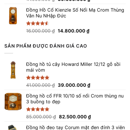
hạng
5.00
gốc
hiện
5 sao
Đồng Hồ Cổ Kienzle Số Nổi Mạ Crom Thùng
là:
tại
Vân Nu NHập Đức
41.000.000 ₫.
là:
39.000.000 ₫.
Giá
Giá
Được xếp
16.000.000
₫
14.800.000
₫
hạng
4.50
gốc
hiện
5 sao
là:
tại
SẢN PHẨM ĐƯỢC ĐÁNH GIÁ CAO
16.000.000 ₫.
là:
14.800.000 ₫.
Đồng hồ tủ cây Howard Miller 12/12 gỗ sồi
mái vòm
Giá
Giá
Được xếp
41.000.000
₫
39.000.000
₫
hạng
5.00
gốc
hiện
5 sao
Đồng hồ cổ FFR 10/10 số nổi Crom thùng nu
là:
tại
3 buồng to đẹp
41.000.000 ₫.
là:
39.000.000 ₫.
Giá
Giá
Được xếp
85.000.000
₫
82.500.000
₫
hạng
5.00
gốc
hiện
5 sao
Đồng hồ đeo tay Corum mặt đen đính 3 viên
là:
tại