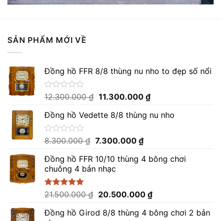
SẢN PHẨM MỚI VỀ
Đồng hồ FFR 8/8 thùng nu nho to đẹp số nổi
Giá
Giá
Được
12.300.000
₫
11.300.000
₫
xếp
gốc
hiện
hạng
Đồng hồ Vedette 8/8 thùng nu nho
là:
tại
0
12.300.000 ₫.
là:
5
sao
11.300.000 ₫.
Giá
Giá
Được
8.300.000
₫
7.300.000
₫
xếp
gốc
hiện
hạng
Đồng hồ FFR 10/10 thùng 4 bông chơi
là:
tại
0
chuông 4 bản nhạc
8.300.000 ₫.
là:
5
sao
7.300.000 ₫.
Giá
Giá
Được xếp
21.500.000
₫
20.500.000
₫
hạng
5.00
gốc
hiện
5 sao
Đồng hồ Girod 8/8 thùng 4 bông chơi 2 bản
là:
tại