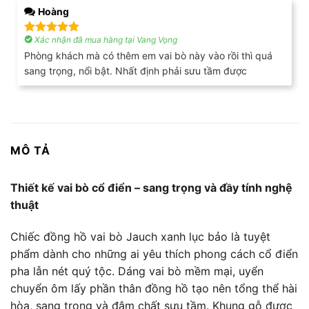
Hoàng
Xác nhận đã mua hàng tại Vang Vọng
Được xếp
hạng
5
5
Phòng khách mà có thêm em vai bò này vào rồi thì quá
sao
sang trọng, nổi bật. Nhất định phải sưu tầm được
MÔ TẢ
Thiết kế vai bò cổ điển – sang trọng và đầy tính nghệ
thuật
Chiếc đồng hồ vai bò Jauch xanh lục bảo là tuyệt
phẩm dành cho những ai yêu thích phong cách cổ điển
pha lẫn nét quý tộc. Dáng vai bò mềm mại, uyển
chuyển ôm lấy phần thân đồng hồ tạo nên tổng thể hài
hòa, sang trọng và đậm chất sưu tầm. Khung gỗ được