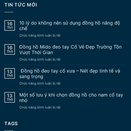
TIN TỨC MỚI
10 lý do không nên sử dụng đồng hồ nâng độ
16
Th1
chế
ở
Chức năng bình luận bị tắt
10
lý
Đồng hồ Mido đeo tay Cổ Vẻ Đẹp Trường Tồn
16
do
Th5
Vượt Thời Gian
không
ở
Chức năng bình luận bị tắt
nên
Đồng
sử
hồ
Đồng hồ đeo tay cổ xưa – Nét đẹp tinh tế và
dụng
13
Mido
đồng
Th5
sang trọng
đeo
hồ
ở
Chức năng bình luận bị tắt
tay
nâng
Đồng
Cổ
độ
hồ
Một số lưu ý khi chọn đồng hồ cho nam cổ tay
Vẻ
13
chế
đeo
Đẹp
Th5
nhỏ
tay
Trường
ở
Chức năng bình luận bị tắt
cổ
Tồn
Một
xưa
Vượt
số
–
Thời
lưu
TAGS
Nét
Gian
ý
đẹp