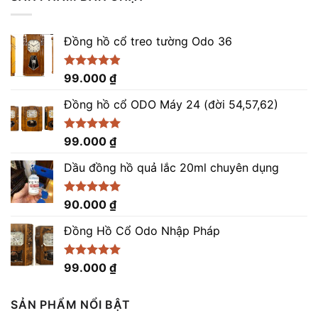
9.200.000 ₫.
là:
8.200.000 ₫.
Đồng hồ cổ treo tường Odo 36
Được xếp
99.000
₫
hạng
4.86
5 sao
Đồng hồ cổ ODO Máy 24 (đời 54,57,62)
Được xếp
99.000
₫
hạng
5.00
5 sao
Dầu đồng hồ quả lắc 20ml chuyên dụng
Được xếp
90.000
₫
hạng
5.00
5 sao
Đồng Hồ Cổ Odo Nhập Pháp
Được xếp
99.000
₫
hạng
4.96
5 sao
SẢN PHẨM NỔI BẬT