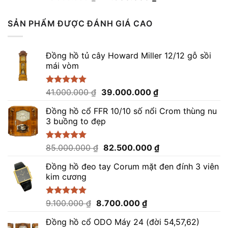
hạng
4.50
gốc
hiện
5 sao
là:
tại
SẢN PHẨM ĐƯỢC ĐÁNH GIÁ CAO
16.000.000 ₫.
là:
14.800.000 ₫.
Đồng hồ tủ cây Howard Miller 12/12 gỗ sồi
mái vòm
Giá
Giá
Được xếp
41.000.000
₫
39.000.000
₫
hạng
5.00
gốc
hiện
5 sao
Đồng hồ cổ FFR 10/10 số nổi Crom thùng nu
là:
tại
3 buồng to đẹp
41.000.000 ₫.
là:
39.000.000 ₫.
Giá
Giá
Được xếp
85.000.000
₫
82.500.000
₫
hạng
5.00
gốc
hiện
5 sao
Đồng hồ đeo tay Corum mặt đen đính 3 viên
là:
tại
kim cương
85.000.000 ₫.
là:
82.500.000 ₫.
Giá
Giá
Được xếp
9.100.000
₫
8.700.000
₫
hạng
5.00
gốc
hiện
5 sao
Đồng hồ cổ ODO Máy 24 (đời 54,57,62)
là:
tại