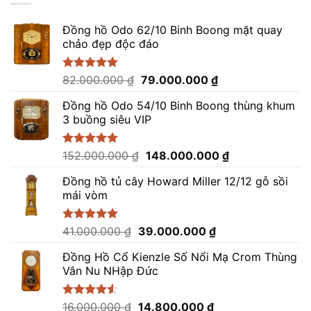
Đồng hồ Odo 62/10 Binh Boong mặt quay
chảo đẹp độc đáo
Giá
Giá
Được xếp
82.000.000
₫
79.000.000
₫
hạng
5.00
gốc
hiện
5 sao
Đồng hồ Odo 54/10 Binh Boong thùng khum
là:
tại
3 buồng siêu VIP
82.000.000 ₫.
là:
79.000.000 ₫.
Giá
Giá
Được xếp
152.000.000
₫
148.000.000
₫
hạng
5.00
gốc
hiện
5 sao
Đồng hồ tủ cây Howard Miller 12/12 gỗ sồi
là:
tại
mái vòm
152.000.000 ₫.
là:
148.000.000 ₫.
Giá
Giá
Được xếp
41.000.000
₫
39.000.000
₫
hạng
5.00
gốc
hiện
5 sao
Đồng Hồ Cổ Kienzle Số Nổi Mạ Crom Thùng
là:
tại
Vân Nu NHập Đức
41.000.000 ₫.
là:
39.000.000 ₫.
Giá
Giá
Được xếp
16.000.000
₫
14.800.000
₫