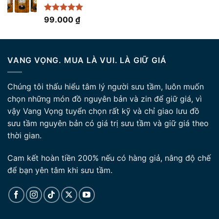
9.100.000 ₫.
là:
8.700.000 ₫.
Được xếp
99.000
₫
hạng
5.00
5 sao
VANG VỌNG. MUA LÀ VUI. LÀ GIỮ GIÁ
Chúng tôi thấu hiểu tâm lý người sưu tầm, luôn muốn
chọn những món đồ nguyên bản và zin để giữ giá, vì
vậy Vang Vọng tuyển chọn rất kỹ và chỉ giao lưu đồ
sưu tầm nguyên bản có giá trị sưu tầm và giữ giá theo
thời gian.
Cam kết hoàn tiền 200% nếu có hàng giả, nâng độ chế
để bạn yên tâm khi sưu tầm.