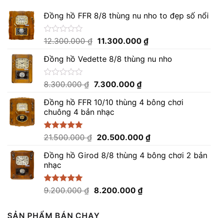
Đồng hồ FFR 8/8 thùng nu nho to đẹp số nổi
Giá
Giá
Được
12.300.000
₫
11.300.000
₫
xếp
gốc
hiện
hạng
Đồng hồ Vedette 8/8 thùng nu nho
là:
tại
0
12.300.000 ₫.
là:
5
sao
11.300.000 ₫.
Giá
Giá
Được
8.300.000
₫
7.300.000
₫
xếp
gốc
hiện
hạng
Đồng hồ FFR 10/10 thùng 4 bông chơi
là:
tại
0
chuông 4 bản nhạc
8.300.000 ₫.
là:
5
sao
7.300.000 ₫.
Giá
Giá
Được xếp
21.500.000
₫
20.500.000
₫
hạng
5.00
gốc
hiện
5 sao
Đồng hồ Girod 8/8 thùng 4 bông chơi 2 bản
là:
tại
nhạc
21.500.000 ₫.
là:
20.500.000 ₫.
Giá
Giá
Được xếp
9.200.000
₫
8.200.000
₫
hạng
5.00
gốc
hiện
5 sao
là:
tại
SẢN PHẨM BÁN CHẠY