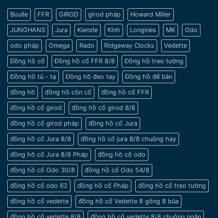
khi
tinh
chọn
tế
Boulle
FFR
GIROD
girod pháp
Howard Miller
đồng
và
hồ
sang
JUNGHANS
Jura
Kienzle
Kính
Longines
MK
Odo
cho
trọng
nam
odo pháp
Omega
Rado
Ridgeway Clocks
Vedette
cổ
tay
Đồng hồ cổ
Đồng hồ cổ FFR 8/8
Đồng hồ treo tường
nhỏ
Đồng hồ tủ - tạ
Đồng hồ đeo tay
Đồng hồ để bàn
đồng hồ
đồng hồ côn cổ
đồng hồ cổ FFR
đồng hồ cổ girod
đồng hồ cổ girod 8/8
đồng hồ cổ girod pháp
đồng hồ cổ Jura
đồng hồ cổ Jura 8/8
đồng hồ cổ jura 8/8 chuông hay
đồng hồ cổ Jura 8/8 Pháp
đồng hồ cổ odo
đồng hồ cổ Odo 30/8
đồng hồ cổ Odo 54/8
đồng hồ cổ odo 62
đồng hồ cổ Pháp
đồng hồ cổ treo tường
đồng hồ cổ vedette
đồng hồ cổ Vedette 8 gông 8 búa
đồng hồ cổ vedette 8/8
đồng hồ cổ vedette 8/8 chuông ngân