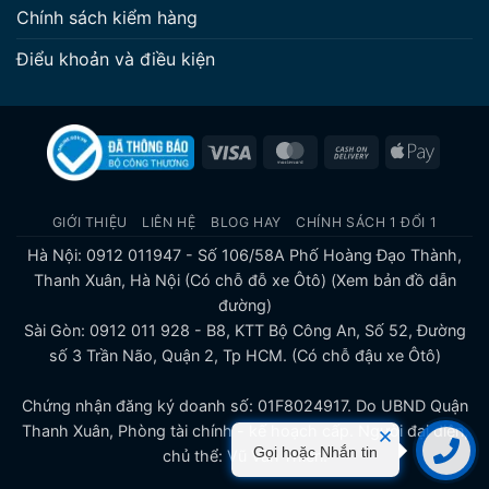
Chính sách kiểm hàng
Điểu khoản và điều kiện
Visa
MasterCard
Cash
Apple
On
Pay
Delivery
GIỚI THIỆU
LIÊN HỆ
BLOG HAY
CHÍNH SÁCH 1 ĐỔI 1
Hà Nội: 0912 011947 - Số 106/58A Phố Hoàng Đạo Thành,
Thanh Xuân, Hà Nội (Có chỗ đỗ xe Ôtô)
(Xem bản đồ dẫn
đường)
Sài Gòn: 0912 011 928 - B8, KTT Bộ Công An, Số 52, Đường
số 3 Trần Não, Quận 2, Tp HCM. (Có chỗ đậu xe Ôtô)
Chứng nhận đăng ký doanh số: 01F8024917. Do UBND Quận
Thanh Xuân, Phòng tài chính - kế hoạch cấp. Người đại diện,
Gọi hoặc Nhắn tin
chủ thể: Vũ Văn Thiên.
Liên hệ