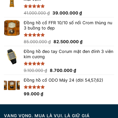
Giá
Giá
Được xếp
41.000.000
₫
39.000.000
₫
hạng
5.00
gốc
hiện
5 sao
Đồng hồ cổ FFR 10/10 số nổi Crom thùng nu
là:
tại
3 buồng to đẹp
41.000.000 ₫.
là:
39.000.000 ₫.
Giá
Giá
Được xếp
85.000.000
₫
82.500.000
₫
hạng
5.00
gốc
hiện
5 sao
Đồng hồ đeo tay Corum mặt đen đính 3 viên
là:
tại
kim cương
85.000.000 ₫.
là:
82.500.000 ₫.
Giá
Giá
Được xếp
9.100.000
₫
8.700.000
₫
hạng
5.00
gốc
hiện
5 sao
Đồng hồ cổ ODO Máy 24 (đời 54,57,62)
là:
tại
9.100.000 ₫.
là:
8.700.000 ₫.
Được xếp
99.000
₫
hạng
5.00
5 sao
VANG VỌNG. MUA LÀ VUI. LÀ GIỮ GIÁ