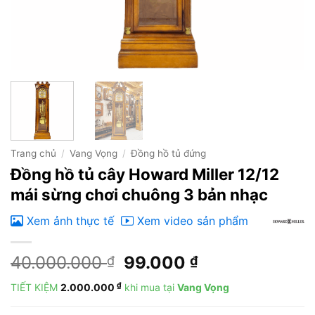
Trang chủ
/
Vang Vọng
/
Đồng hồ tủ đứng
Đồng hồ tủ cây Howard Miller 12/12
mái sừng chơi chuông 3 bản nhạc
Xem ảnh thực tế
Xem video sản phẩm
Giá
Giá
40.000.000
99.000
₫
₫
gốc
hiện
₫
TIẾT KIỆM
2.000.000
khi mua tại
Vang Vọng
là:
tại
40.000.000 ₫.
là: