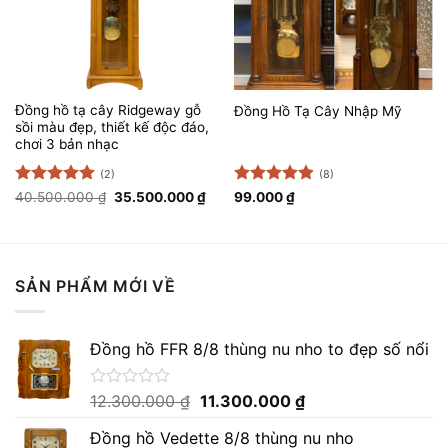
Đồng hồ tạ cây Ridgeway gỗ
Đồng Hồ Tạ Cây Nhập Mỹ
sồi màu đẹp, thiết kế độc đáo,
chơi 3 bản nhạc
(2)
(8)
Được xếp
Giá
Giá
Được xếp
40.500.000
₫
35.500.000
₫
99.000
₫
gốc
hiện
hạng
5
5
hạng
4.88
là:
tại
sao
5 sao
40.500.000 ₫.
là:
35.500.000 ₫.
SẢN PHẨM MỚI VỀ
Đồng hồ FFR 8/8 thùng nu nho to đẹp số nổi
Giá
Giá
Được
12.300.000
₫
11.300.000
₫
xếp
gốc
hiện
hạng
Đồng hồ Vedette 8/8 thùng nu nho
là:
tại
0