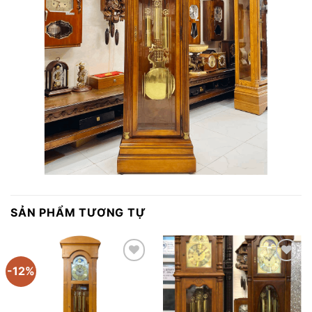
SẢN PHẨM TƯƠNG TỰ
-12%
Thêm
Thêm
vào
vào
yêu
yêu
thích
thích