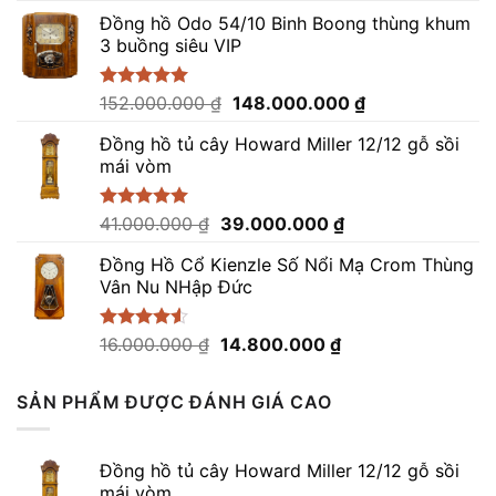
gốc
hiện
5 sao
Đồng hồ Odo 54/10 Binh Boong thùng khum
là:
tại
3 buồng siêu VIP
82.000.000 ₫.
là:
79.000.000 ₫.
Giá
Giá
Được xếp
152.000.000
₫
148.000.000
₫
hạng
5.00
gốc
hiện
5 sao
Đồng hồ tủ cây Howard Miller 12/12 gỗ sồi
là:
tại
mái vòm
152.000.000 ₫.
là:
148.000.000 ₫.
Giá
Giá
Được xếp
41.000.000
₫
39.000.000
₫
hạng
5.00
gốc
hiện
5 sao
Đồng Hồ Cổ Kienzle Số Nổi Mạ Crom Thùng
là:
tại
Vân Nu NHập Đức
41.000.000 ₫.
là:
39.000.000 ₫.
Giá
Giá
Được xếp
16.000.000
₫
14.800.000
₫
hạng
4.50
gốc
hiện
5 sao
là:
tại
SẢN PHẨM ĐƯỢC ĐÁNH GIÁ CAO
16.000.000 ₫.
là:
14.800.000 ₫.
Đồng hồ tủ cây Howard Miller 12/12 gỗ sồi
mái vòm