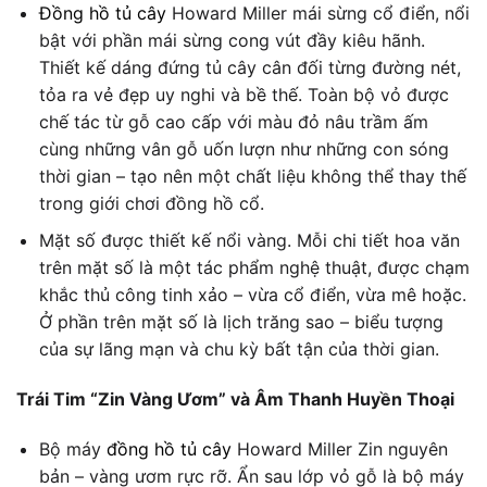
Đồng hồ tủ cây
Howard Miller mái sừng cổ điển, nổi
bật với phần mái sừng cong vút đầy kiêu hãnh.
Thiết kế dáng đứng tủ cây cân đối từng đường nét,
tỏa ra vẻ đẹp uy nghi và bề thế. Toàn bộ vỏ được
chế tác từ gỗ cao cấp với màu đỏ nâu trầm ấm
cùng những vân gỗ uốn lượn như những con sóng
thời gian – tạo nên một chất liệu không thể thay thế
trong giới chơi đồng hồ cổ.
Mặt số được thiết kế nổi vàng. Mỗi chi tiết hoa văn
trên mặt số là một tác phẩm nghệ thuật, được chạm
khắc thủ công tinh xảo – vừa cổ điển, vừa mê hoặc.
Ở phần trên mặt số là lịch trăng sao – biểu tượng
của sự lãng mạn và chu kỳ bất tận của thời gian.
Trái Tim “Zin Vàng Ươm” và Âm Thanh Huyền Thoại
Bộ máy
đồng hồ tủ cây
Howard Miller Zin nguyên
bản – vàng ươm rực rỡ. Ẩn sau lớp vỏ gỗ là bộ máy