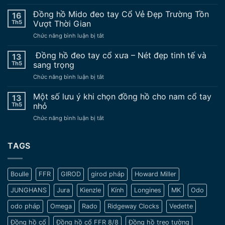
10
lý
Đồng hồ Mido đeo tay Cổ Vẻ Đẹp Trường Tồn
16
do
Th5
Vượt Thời Gian
không
ở
Chức năng bình luận bị tắt
nên
Đồng
sử
hồ
Đồng hồ đeo tay cổ xưa – Nét đẹp tinh tế và
dụng
13
Mido
đồng
Th5
sang trọng
đeo
hồ
ở
Chức năng bình luận bị tắt
tay
nâng
Đồng
Cổ
độ
hồ
Một số lưu ý khi chọn đồng hồ cho nam cổ tay
Vẻ
13
chế
đeo
Đẹp
Th5
nhỏ
tay
Trường
ở
Chức năng bình luận bị tắt
cổ
Tồn
Một
xưa
Vượt
số
–
Thời
lưu
TAGS
Nét
Gian
ý
đẹp
khi
tinh
chọn
tế
Boulle
FFR
GIROD
girod pháp
Howard Miller
đồng
và
hồ
sang
JUNGHANS
Jura
Kienzle
Kính
Longines
MK
Odo
cho
trọng
nam
odo pháp
Omega
Rado
Ridgeway Clocks
Vedette
cổ
tay
Đồng hồ cổ
Đồng hồ cổ FFR 8/8
Đồng hồ treo tường