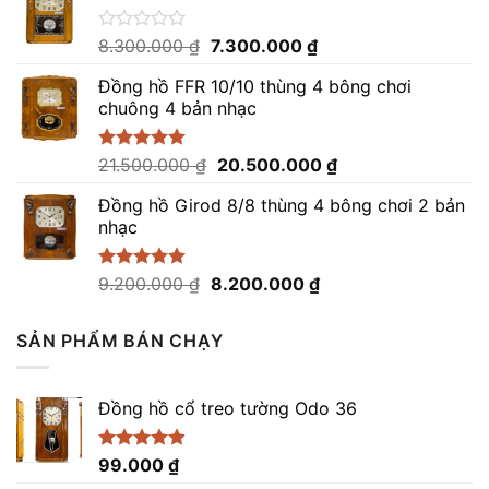
12.300.000 ₫.
là:
5
sao
11.300.000 ₫.
Giá
Giá
Được
8.300.000
₫
7.300.000
₫
xếp
gốc
hiện
hạng
Đồng hồ FFR 10/10 thùng 4 bông chơi
là:
tại
0
chuông 4 bản nhạc
8.300.000 ₫.
là:
5
sao
7.300.000 ₫.
Giá
Giá
Được xếp
21.500.000
₫
20.500.000
₫
hạng
5.00
gốc
hiện
5 sao
Đồng hồ Girod 8/8 thùng 4 bông chơi 2 bản
là:
tại
nhạc
21.500.000 ₫.
là:
20.500.000 ₫.
Giá
Giá
Được xếp
9.200.000
₫
8.200.000
₫
hạng
5.00
gốc
hiện
5 sao
là:
tại
SẢN PHẨM BÁN CHẠY
9.200.000 ₫.
là:
8.200.000 ₫.
Đồng hồ cổ treo tường Odo 36
Được xếp
99.000
₫
hạng
4.86