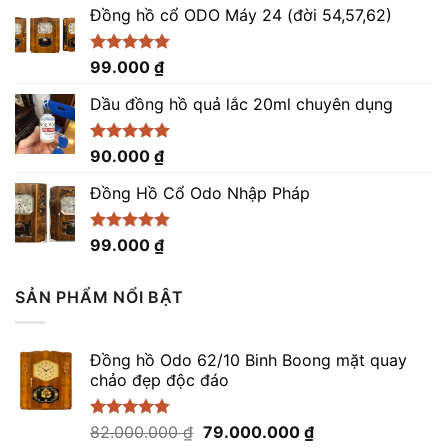
5 sao
Đồng hồ cổ ODO Máy 24 (đời 54,57,62)
Được xếp
99.000
₫
hạng
5.00
5 sao
Dầu đồng hồ quả lắc 20ml chuyên dụng
Được xếp
90.000
₫
hạng
5.00
5 sao
Đồng Hồ Cổ Odo Nhập Pháp
Được xếp
99.000
₫
hạng
4.96
5 sao
SẢN PHẨM NỔI BẬT
Đồng hồ Odo 62/10 Binh Boong mặt quay
chảo đẹp độc đáo
Giá
Giá
Được xếp
82.000.000
₫
79.000.000
₫
hạng
5.00