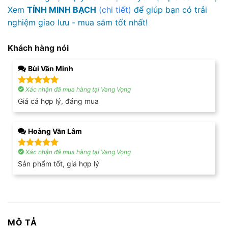
Xem
TÍNH MINH BẠCH
(chi tiết)
để giúp bạn có trải
nghiệm giao lưu - mua sắm tốt nhất!
Khách hàng nói
Bùi Văn Minh
Xác nhận đã mua hàng tại Vang Vọng
Được xếp
hạng
5
5
Giá cả hợp lý, đáng mua
sao
Hoàng Văn Lâm
Xác nhận đã mua hàng tại Vang Vọng
Được xếp
hạng
5
5
Sản phẩm tốt, giá hợp lý
sao
MÔ TẢ