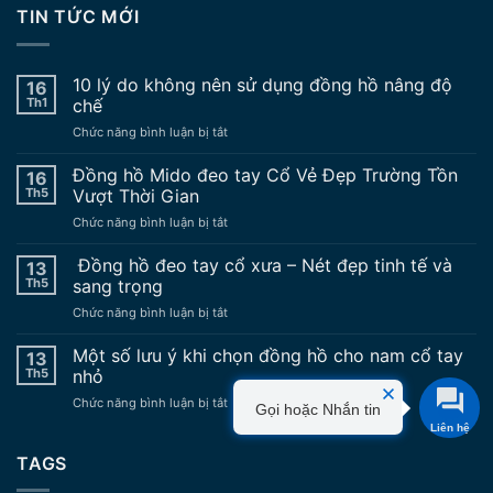
TIN TỨC MỚI
10 lý do không nên sử dụng đồng hồ nâng độ
16
Th1
chế
ở
Chức năng bình luận bị tắt
10
lý
Đồng hồ Mido đeo tay Cổ Vẻ Đẹp Trường Tồn
16
do
Th5
Vượt Thời Gian
không
ở
Chức năng bình luận bị tắt
nên
Đồng
sử
hồ
Đồng hồ đeo tay cổ xưa – Nét đẹp tinh tế và
dụng
13
Mido
đồng
Th5
sang trọng
đeo
hồ
ở
Chức năng bình luận bị tắt
tay
nâng
Đồng
Cổ
độ
hồ
Một số lưu ý khi chọn đồng hồ cho nam cổ tay
Vẻ
13
chế
đeo
Đẹp
Th5
nhỏ
tay
Trường
ở
Chức năng bình luận bị tắt
cổ
Tồn
Gọi hoặc Nhắn tin
Một
xưa
Vượt
số
–
Thời
lưu
TAGS
Nét
Gian
ý
đẹp