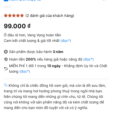
(
2
đánh giá của khách hàng)
5
2
trên 5
99.000
₫
dựa trên
đánh giá
Ở đâu rẻ hơn, Vang Vọng hoàn tiền
Cam kết chất lượng & giá tốt nhất
(đọc*)
Sản phẩm được bảo hành
3 năm
Hoàn tiền
200%
nếu hàng giả hoặc nâng độ
(đọc*)
MIỄN PHÍ 1 đổi 1 trong
15 ngày
- Khẳng định Uy tín và Chất
lượng
(đọc*)
Không chỉ là chiếc đồng hồ xem giờ, mà còn là đồ sưu tầm,
trang trí và mang hơi hướng phong thuỷ trong ngôi nhà bạn.
Nên chúng tôi mang đến những gì chỉn chu, tử tế. Chúng tôi
cũng nói không với sản phẩm nâng độ và kém chất lượng để
mang đến cho bạn món đồ tuyệt vời và có ý nghĩa.