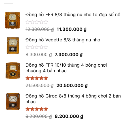
Đồng hồ FFR 8/8 thùng nu nho to đẹp số nổi
Giá
Giá
Được
12.300.000
₫
11.300.000
₫
xếp
gốc
hiện
hạng
Đồng hồ Vedette 8/8 thùng nu nho
là:
tại
0
12.300.000 ₫.
là:
5
sao
11.300.000 ₫.
Giá
Giá
Được
8.300.000
₫
7.300.000
₫
xếp
gốc
hiện
hạng
Đồng hồ FFR 10/10 thùng 4 bông chơi
là:
tại
0
chuông 4 bản nhạc
8.300.000 ₫.
là:
5
sao
7.300.000 ₫.
Giá
Giá
Được xếp
21.500.000
₫
20.500.000
₫
hạng
5.00
gốc
hiện
5 sao
Đồng hồ Girod 8/8 thùng 4 bông chơi 2 bản
là:
tại
nhạc
21.500.000 ₫.
là:
20.500.000 ₫.
Giá
Giá
Được xếp
9.200.000
₫
8.200.000
₫
hạng
5.00
gốc
hiện
5 sao