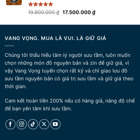
Giá
Giá
Được xếp
19.800.000
₫
17.500.000
₫
hạng
5.00
gốc
hiện
5 sao
là:
tại
19.800.000 ₫.
là:
VANG VỌNG. MUA LÀ VUI. LÀ GIỮ GIÁ
17.500.000 ₫.
Chúng tôi thấu hiểu tâm lý người sưu tầm, luôn muốn
chọn những món đồ nguyên bản và zin để giữ giá, vì
vậy Vang Vọng tuyển chọn rất kỹ và chỉ giao lưu đồ
sưu tầm nguyên bản có giá trị sưu tầm và giữ giá theo
thời gian.
Cam kết hoàn tiền 200% nếu có hàng giả, nâng độ chế
để bạn yên tâm khi sưu tầm.