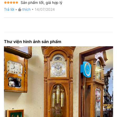
Sản phẩm tốt, giá hợp lý
Được xếp
Trả lời
•
thích
•
14/07/2024
hạng
5
5
sao
Thư viện hình ảnh sản phẩm