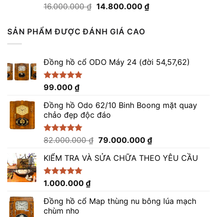
Giá
Giá
Được xếp
16.000.000
₫
14.800.000
₫
hạng
4.50
gốc
hiện
5 sao
là:
tại
SẢN PHẨM ĐƯỢC ĐÁNH GIÁ CAO
16.000.000 ₫.
là:
14.800.000 ₫.
Đồng hồ cổ ODO Máy 24 (đời 54,57,62)
Được xếp
99.000
₫
hạng
5.00
5 sao
Đồng hồ Odo 62/10 Binh Boong mặt quay
chảo đẹp độc đáo
Giá
Giá
Được xếp
82.000.000
₫
79.000.000
₫
hạng
5.00
gốc
hiện
5 sao
KIỂM TRA VÀ SỬA CHỮA THEO YÊU CẦU
là:
tại
82.000.000 ₫.
là:
79.000.000 ₫.
Được xếp
1.000.000
₫
hạng
5.00
5 sao
Đồng hồ cổ Map thùng nu bông lúa mạch
chùm nho