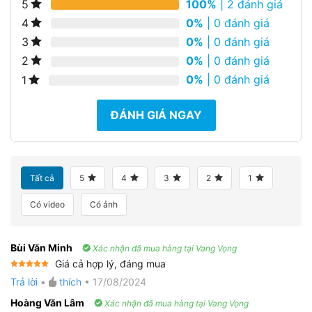
100%
| 2 đánh giá
5
0%
| 0 đánh giá
4
0%
| 0 đánh giá
3
0%
| 0 đánh giá
2
0%
| 0 đánh giá
1
ĐÁNH GIÁ NGAY
Tất cả
5
4
3
2
1
Có video
Có ảnh
Bùi Văn Minh
Xác nhận đã mua hàng tại Vang Vọng
Giá cả hợp lý, đáng mua
Được xếp
Trả lời
•
thích
•
17/08/2024
hạng
5
5
sao
Hoàng Văn Lâm
Xác nhận đã mua hàng tại Vang Vọng