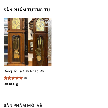
SẢN PHẨM TƯƠNG TỰ
Thêm
vào
yêu
thích
Đồng Hồ Tạ Cây Nhập Mỹ
(8)
Được xếp
99.000
₫
hạng
4.88
5 sao
SẢN PHẨM MỚI VỀ