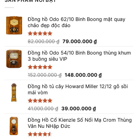
Đồng hồ Odo 62/10 Binh Boong mặt quay
chảo đẹp độc đáo
Giá
Giá
Được xếp
82.000.000
₫
79.000.000
₫
hạng
5.00
gốc
hiện
5 sao
Đồng hồ Odo 54/10 Binh Boong thùng khum
là:
tại
3 buồng siêu VIP
82.000.000 ₫.
là:
79.000.000 ₫.
Giá
Giá
Được xếp
152.000.000
₫
148.000.000
₫
hạng
5.00
gốc
hiện
5 sao
Đồng hồ tủ cây Howard Miller 12/12 gỗ sồi
là:
tại
mái vòm
152.000.000 ₫.
là:
148.000.000 ₫.
Giá
Giá
Được xếp
41.000.000
₫
39.000.000
₫
hạng
5.00
gốc
hiện
5 sao
Đồng Hồ Cổ Kienzle Số Nổi Mạ Crom Thùng
là:
tại
Vân Nu NHập Đức
41.000.000 ₫.
là:
39.000.000 ₫.