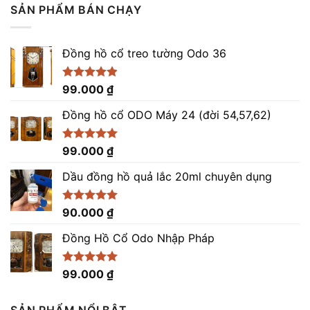
là:
tại
SẢN PHẨM BÁN CHẠY
9.200.000 ₫.
là:
8.200.000 ₫.
Đồng hồ cổ treo tường Odo 36
Được xếp
99.000
₫
hạng
4.86
5 sao
Đồng hồ cổ ODO Máy 24 (đời 54,57,62)
Được xếp
99.000
₫
hạng
5.00
5 sao
Dầu đồng hồ quả lắc 20ml chuyên dụng
Được xếp
90.000
₫
hạng
5.00
5 sao
Đồng Hồ Cổ Odo Nhập Pháp
Được xếp
99.000
₫
hạng
4.96
5 sao
SẢN PHẨM NỔI BẬT