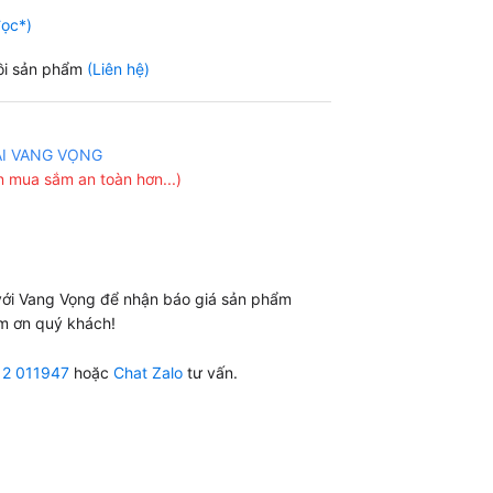
đọc*)
ồi sản phẩm
(Liên hệ)
ẠI VANG VỌNG
 mua sắm an toàn hơn...)
 với Vang Vọng để nhận báo giá sản phẩm
m ơn quý khách!
12 011947
hoặc
Chat Zalo
tư vấn.