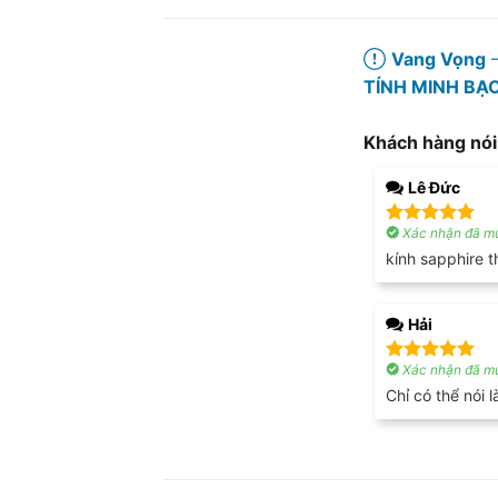
Vang Vọng
–
TÍNH MINH BẠ
Khách hàng nói
Lê Đức
Xác nhận đã mu
Được xếp
hạng
5
5
kính sapphire t
sao
Hải
Xác nhận đã mu
Được xếp
hạng
5
5
Chỉ có thể nói
sao