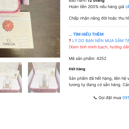
Bảo hành
12 tháng
Hoàn tiền 200% nếu hàng giả
(
Chấp nhận nâng đời hoặc thu h
... TÌM HIỂU THÊM
?
LÝ DO BẠN NÊN MUA SẮM T
(Xem tính minh bạch, hướng dẫn
Mã sản phẩm: 4252
Hết hàng
Sản phẩm đã hết hàng, liên hệ
tương tự đang có sẵn hàng. Cả
📞 Gọi đặt mua
09