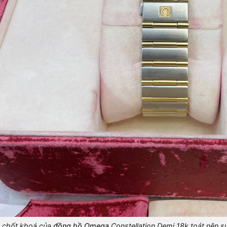
 chốt khoá của
đồng hồ Omega
Constellation Demi 18k toát nên sự