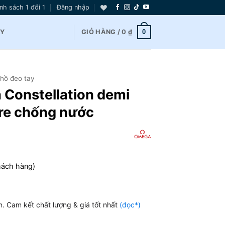
nh sách 1 đổi 1
Đăng nhập
0
AY
GIỎ HÀNG /
0
₫
hồ đeo tay
Constellation demi
ire chống nước
hách hàng)
n. Cam kết chất lượng & giá tốt nhất
(đọc*)