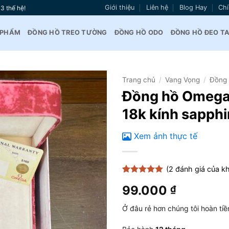
Giới thiệu
Liên hệ
Blog Hay
Chí
3 thế hệ!
 PHẨM
ĐỒNG HỒ TREO TƯỜNG
ĐỒNG HỒ ODO
ĐỒNG HỒ ĐEO T
Trang chủ
/
Vang Vọng
/
Đồng 
Đồng hồ Omega 
Thêm
18k kính sapph
vào
yêu
thích
Xem ảnh thực tế
(
2
đánh giá của k
5
2
trên 5
99.000
₫
dựa trên
đánh giá
Ở đâu rẻ hơn chúng tôi hoàn tiề