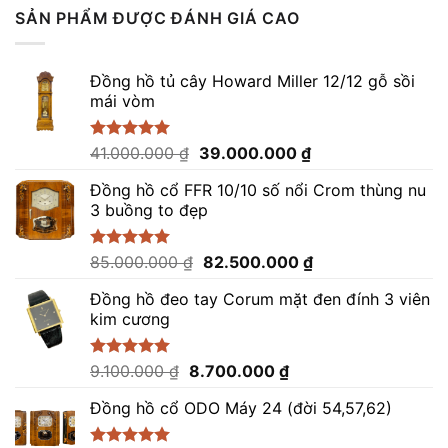
là:
tại
SẢN PHẨM ĐƯỢC ĐÁNH GIÁ CAO
16.000.000 ₫.
là:
14.800.000 ₫.
Đồng hồ tủ cây Howard Miller 12/12 gỗ sồi
mái vòm
Giá
Giá
Được xếp
41.000.000
₫
39.000.000
₫
hạng
5.00
gốc
hiện
5 sao
Đồng hồ cổ FFR 10/10 số nổi Crom thùng nu
là:
tại
3 buồng to đẹp
41.000.000 ₫.
là:
39.000.000 ₫.
Giá
Giá
Được xếp
85.000.000
₫
82.500.000
₫
hạng
5.00
gốc
hiện
5 sao
Đồng hồ đeo tay Corum mặt đen đính 3 viên
là:
tại
kim cương
85.000.000 ₫.
là:
82.500.000 ₫.
Giá
Giá
Được xếp
9.100.000
₫
8.700.000
₫
hạng
5.00
gốc
hiện
5 sao
Đồng hồ cổ ODO Máy 24 (đời 54,57,62)
là:
tại
9.100.000 ₫.
là: