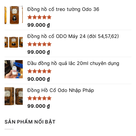
Đồng hồ cổ treo tường Odo 36
Được xếp
99.000
₫
hạng
4.86
5 sao
Đồng hồ cổ ODO Máy 24 (đời 54,57,62)
Được xếp
99.000
₫
hạng
5.00
5 sao
Dầu đồng hồ quả lắc 20ml chuyên dụng
Được xếp
90.000
₫
hạng
5.00
5 sao
Đồng Hồ Cổ Odo Nhập Pháp
Được xếp
99.000
₫
hạng
4.96
5 sao
SẢN PHẨM NỔI BẬT