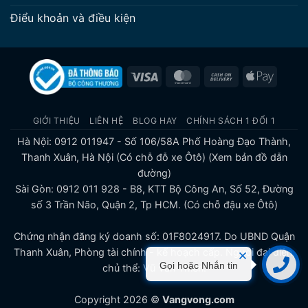
Điểu khoản và điều kiện
Visa
MasterCard
Cash
Apple
On
Pay
Delivery
GIỚI THIỆU
LIÊN HỆ
BLOG HAY
CHÍNH SÁCH 1 ĐỔI 1
Hà Nội: 0912 011947 - Số 106/58A Phố Hoàng Đạo Thành,
Thanh Xuân, Hà Nội (Có chỗ đỗ xe Ôtô)
(Xem bản đồ dẫn
đường)
Sài Gòn: 0912 011 928 - B8, KTT Bộ Công An, Số 52, Đường
số 3 Trần Não, Quận 2, Tp HCM. (Có chỗ đậu xe Ôtô)
Chứng nhận đăng ký doanh số: 01F8024917. Do UBND Quận
Thanh Xuân, Phòng tài chính - kế hoạch cấp. Người đại diện,
Gọi hoặc Nhắn tin
chủ thể: Vũ Văn Thiên.
Liên hệ
Copyright 2026 ©
Vangvong.com