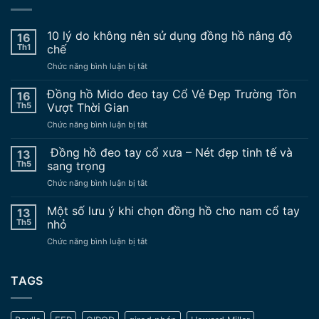
10 lý do không nên sử dụng đồng hồ nâng độ
16
Th1
chế
ở
Chức năng bình luận bị tắt
10
lý
Đồng hồ Mido đeo tay Cổ Vẻ Đẹp Trường Tồn
16
do
Th5
Vượt Thời Gian
không
ở
Chức năng bình luận bị tắt
nên
Đồng
sử
hồ
Đồng hồ đeo tay cổ xưa – Nét đẹp tinh tế và
dụng
13
Mido
đồng
Th5
sang trọng
đeo
hồ
ở
Chức năng bình luận bị tắt
tay
nâng
Đồng
Cổ
độ
hồ
Một số lưu ý khi chọn đồng hồ cho nam cổ tay
Vẻ
13
chế
đeo
Đẹp
Th5
nhỏ
tay
Trường
ở
Chức năng bình luận bị tắt
cổ
Tồn
Một
xưa
Vượt
số
–
Thời
lưu
TAGS
Nét
Gian
ý
đẹp
khi
tinh
chọn
tế