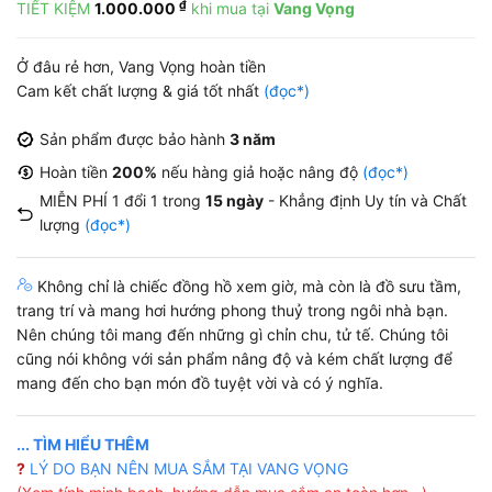
₫
TIẾT KIỆM
1.000.000
khi mua tại
Vang Vọng
là:
tại
17.800.000 ₫.
là:
Ở đâu rẻ hơn, Vang Vọng hoàn tiền
99.000 ₫.
Cam kết chất lượng & giá tốt nhất
(đọc*)
Sản phẩm được bảo hành
3 năm
Hoàn tiền
200%
nếu hàng giả hoặc nâng độ
(đọc*)
MIỄN PHÍ 1 đổi 1 trong
15 ngày
- Khẳng định Uy tín và Chất
lượng
(đọc*)
Không chỉ là chiếc đồng hồ xem giờ, mà còn là đồ sưu tầm,
trang trí và mang hơi hướng phong thuỷ trong ngôi nhà bạn.
Nên chúng tôi mang đến những gì chỉn chu, tử tế. Chúng tôi
cũng nói không với sản phẩm nâng độ và kém chất lượng để
mang đến cho bạn món đồ tuyệt vời và có ý nghĩa.
... TÌM HIỂU THÊM
?
LÝ DO BẠN NÊN MUA SẮM TẠI VANG VỌNG