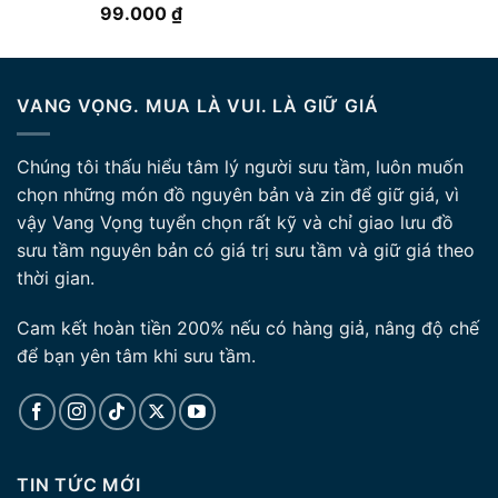
8.700.000 ₫.
Được xếp
99.000
₫
hạng
5.00
5 sao
VANG VỌNG. MUA LÀ VUI. LÀ GIỮ GIÁ
Chúng tôi thấu hiểu tâm lý người sưu tầm, luôn muốn
chọn những món đồ nguyên bản và zin để giữ giá, vì
vậy Vang Vọng tuyển chọn rất kỹ và chỉ giao lưu đồ
sưu tầm nguyên bản có giá trị sưu tầm và giữ giá theo
thời gian.
Cam kết hoàn tiền 200% nếu có hàng giả, nâng độ chế
để bạn yên tâm khi sưu tầm.
TIN TỨC MỚI