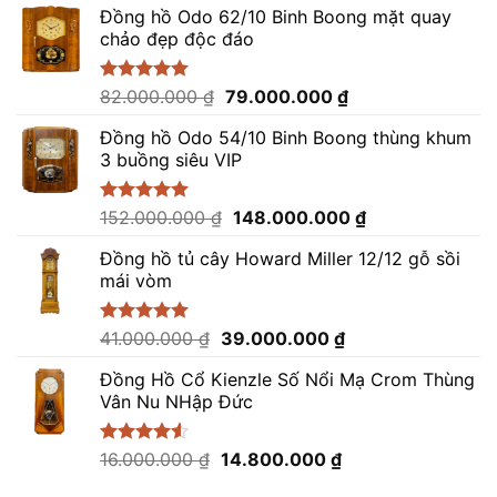
Đồng hồ Odo 62/10 Binh Boong mặt quay
chảo đẹp độc đáo
Giá
Giá
Được xếp
82.000.000
₫
79.000.000
₫
hạng
5.00
gốc
hiện
5 sao
Đồng hồ Odo 54/10 Binh Boong thùng khum
là:
tại
3 buồng siêu VIP
82.000.000 ₫.
là:
79.000.000 ₫.
Giá
Giá
Được xếp
152.000.000
₫
148.000.000
₫
hạng
5.00
gốc
hiện
5 sao
Đồng hồ tủ cây Howard Miller 12/12 gỗ sồi
là:
tại
mái vòm
152.000.000 ₫.
là:
148.000.000 ₫.
Giá
Giá
Được xếp
41.000.000
₫
39.000.000
₫
hạng
5.00
gốc
hiện
5 sao
Đồng Hồ Cổ Kienzle Số Nổi Mạ Crom Thùng
là:
tại
Vân Nu NHập Đức
41.000.000 ₫.
là:
39.000.000 ₫.
Giá
Giá
Được xếp
16.000.000
₫
14.800.000
₫
hạng
4.50
gốc
hiện
5 sao