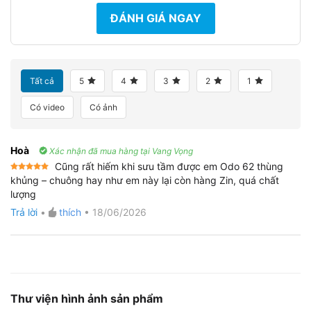
ĐÁNH GIÁ NGAY
Tất cả
5
4
3
2
1
Có video
Có ảnh
Hoà
Xác nhận đã mua hàng tại Vang Vọng
Cũng rất hiếm khi sưu tầm được em Odo 62 thùng
Được xếp
khủng – chuông hay như em này lại còn hàng Zin, quá chất
hạng
5
5
lượng
sao
Trả lời
•
thích
•
18/06/2026
Thư viện hình ảnh sản phẩm