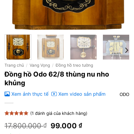
Trang chủ
/
Vang Vọng
/
Đồng hồ treo tường
Đồng hồ Odo 62/8 thùng nu nho
khủng
Xem ảnh thực tế
Xem video sản phẩm
(
1
đánh giá của khách hàng)
5
1
trên 5
Giá
Giá
17.800.000
99.000
₫
₫
dựa trên
đánh giá
gốc
hiện