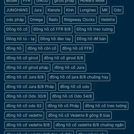
Boulle
FFR
GIROD
girod pháp
Howard Miller
đồng
và
hồ
sang
JUNGHANS
Jura
Kienzle
Kính
Longines
MK
Odo
cho
trọng
nam
odo pháp
Omega
Rado
Ridgeway Clocks
Vedette
cổ
tay
Đồng hồ cổ
Đồng hồ cổ FFR 8/8
Đồng hồ treo tường
nhỏ
Đồng hồ tủ - tạ
Đồng hồ đeo tay
Đồng hồ để bàn
đồng hồ
đồng hồ côn cổ
đồng hồ cổ FFR
đồng hồ cổ girod
đồng hồ cổ girod 8/8
đồng hồ cổ girod pháp
đồng hồ cổ Jura
đồng hồ cổ Jura 8/8
đồng hồ cổ jura 8/8 chuông hay
đồng hồ cổ Jura 8/8 Pháp
đồng hồ cổ odo
đồng hồ cổ Odo 30/8
đồng hồ cổ Odo 54/8
đồng hồ cổ odo 62
đồng hồ cổ Pháp
đồng hồ cổ treo tường
đồng hồ cổ vedette
đồng hồ cổ Vedette 8 gông 8 búa
đồng hồ cổ vedette 8/8
đồng hồ cổ vedette 8/8 chuông ngân