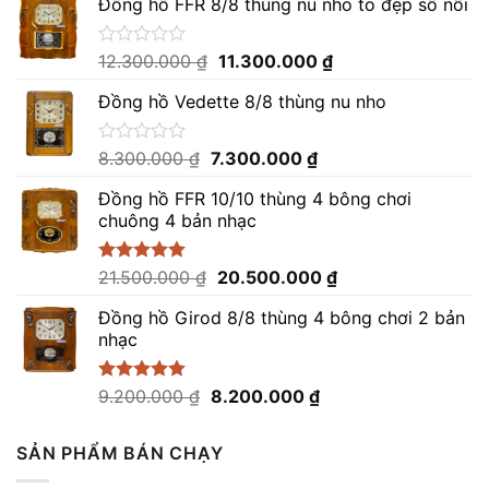
Đồng hồ FFR 8/8 thùng nu nho to đẹp số nổi
Giá
Giá
Được
12.300.000
₫
11.300.000
₫
xếp
gốc
hiện
hạng
Đồng hồ Vedette 8/8 thùng nu nho
là:
tại
0
12.300.000 ₫.
là:
5
sao
11.300.000 ₫.
Giá
Giá
Được
8.300.000
₫
7.300.000
₫
xếp
gốc
hiện
hạng
Đồng hồ FFR 10/10 thùng 4 bông chơi
là:
tại
0
chuông 4 bản nhạc
8.300.000 ₫.
là:
5
sao
7.300.000 ₫.
Giá
Giá
Được xếp
21.500.000
₫
20.500.000
₫
hạng
5.00
gốc
hiện
5 sao
Đồng hồ Girod 8/8 thùng 4 bông chơi 2 bản
là:
tại
nhạc
21.500.000 ₫.
là:
20.500.000 ₫.
Giá
Giá
Được xếp
9.200.000
₫
8.200.000
₫
hạng
5.00
gốc
hiện
5 sao
là:
tại
SẢN PHẨM BÁN CHẠY
9.200.000 ₫.
là:
8.200.000 ₫.