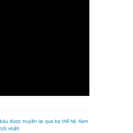
 báu được truyền lại qua ba thế hệ. Xem
tốt nhất!