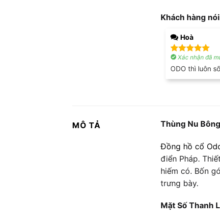
Khách hàng nói
Hoà
Xác nhận đã mu
Được xếp
hạng
5
5
ODO thì luôn s
sao
Thùng Nu Bông 
MÔ TẢ
Đồng hồ cổ Od
điển Pháp. Thiế
hiếm có. Bốn g
trưng bày.
Mặt Số Thanh L