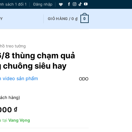
nh sách 1 đổi 1
Đăng nhập
0
AY
GIỎ HÀNG /
0
₫
hồ treo tường
6/8 thùng chạm quả
 chuông siêu hay
 video sản phẩm
hách hàng)
Giá
.000
₫
hiện
 tại
Vang Vọng
tại
000.000 ₫.
là: