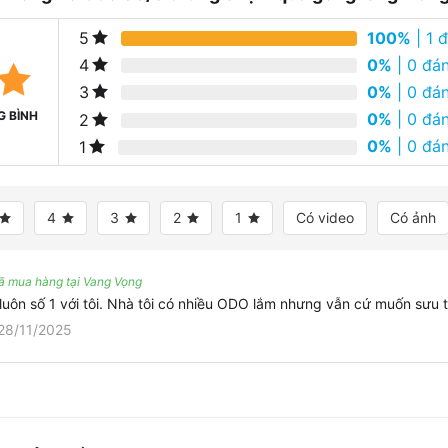
100%
| 1 
5
0%
| 0 đán
4
0%
| 0 đán
3
G BÌNH
0%
| 0 đán
2
0%
| 0 đán
1
4
3
2
1
Có video
Có ảnh
ã mua hàng tại Vang Vọng
luôn số 1 với tôi. Nhà tôi có nhiều ODO lắm nhưng vẫn cứ muốn sưu
28/11/2025