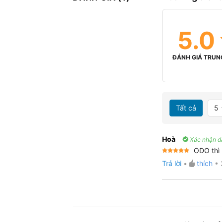
5.0
ĐÁNH GIÁ TRUN
Tất cả
5
Hoà
Xác nhận đ
ODO thì 
Được xếp
Trả lời
•
thích
•
hạng
5
5
sao