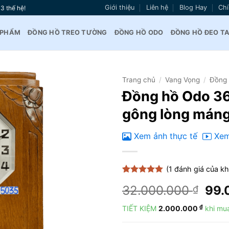
Giới thiệu
Liên hệ
Blog Hay
Chí
3 thế hệ!
 PHẨM
ĐỒNG HỒ TREO TƯỜNG
ĐỒNG HỒ ODO
ĐỒNG HỒ ĐEO T
Trang chủ
/
Vang Vọng
/
Đồng 
Đồng hồ Odo 3
Thêm
gông lòng máng
vào
yêu
thích
Xem ảnh thực tế
Xem
(
1
đánh giá của k
5
1
trên 5
Giá
32.000.000
99
₫
dựa trên
đánh giá
gốc
₫
TIẾT KIỆM
2.000.000
khi mua
là:
32.