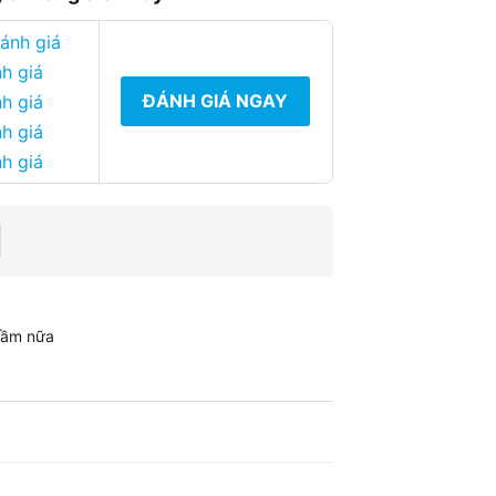
đánh giá
h giá
ĐÁNH GIÁ NGAY
h giá
h giá
h giá
 tầm nữa