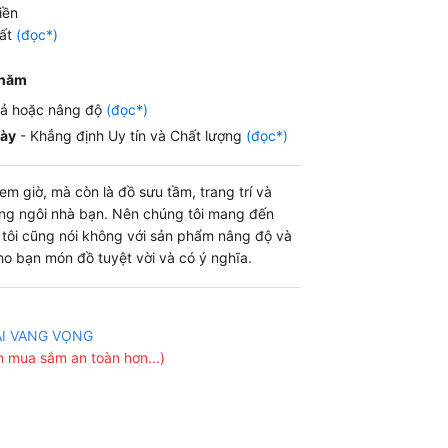
iền
99.000 ₫.
hất
(đọc*)
 năm
iả hoặc nâng độ
(đọc*)
gày
- Khẳng định Uy tín và Chất lượng
(đọc*)
m giờ, mà còn là đồ sưu tầm, trang trí và
ng ngôi nhà bạn. Nên chúng tôi mang đến
g tôi cũng nói không với sản phẩm nâng độ và
o bạn món đồ tuyệt vời và có ý nghĩa.
ẠI VANG VỌNG
 mua sắm an toàn hơn...)