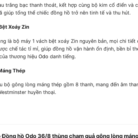
 trắng bạc thanh thoát, kết hợp cùng bộ kim cổ điển và 
ã giúp tổng thể chiếc đồng hồ trở nên tinh tế và thu hút.
Bệt Xoáy Zin
ng là bộ máy 1 vách bệt xoáy Zin nguyên bản, mọi chi tiế
ợc chế tác tỉ mỉ, giúp đồng hồ vận hành ổn định, bền bỉ 
 của thương hiệu
Odo
danh tiếng.
 Máng Thép
u bộ gông lòng máng thép gồm 8 thanh, mang đến âm than
estminster huyền thoại.
o
Đồng hồ Odo 36/8 thùng chạm quả gông lòng máng