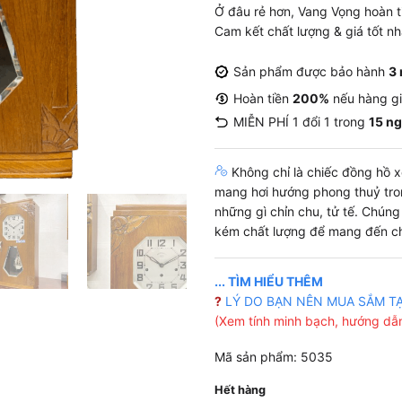
Ở đâu rẻ hơn, Vang Vọng hoàn t
Cam kết chất lượng & giá tốt n
Sản phẩm được bảo hành
3
Hoàn tiền
200%
nếu hàng g
MIỄN PHÍ 1 đổi 1 trong
15 n
Không chỉ là chiếc đồng hồ xe
mang hơi hướng phong thuỷ tro
những gì chỉn chu, tử tế. Chún
kém chất lượng để mang đến ch
... TÌM HIỂU THÊM
?
LÝ DO BẠN NÊN MUA SẮM T
(Xem tính minh bạch, hướng dẫn
Mã sản phẩm: 5035
Hết hàng