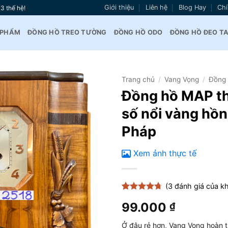
Giới thiệu
Liên hệ
Blog Hay
Chí
3 thế hệ!
 PHẨM
ĐỒNG HỒ TREO TƯỜNG
ĐỒNG HỒ ODO
ĐỒNG HỒ ĐEO T
Trang chủ
/
Vang Vọng
/
Đồng 
Đồng hồ MAP th
Thêm
số nổi vàng hồ
vào
yêu
Pháp
thích
Xem ảnh thực tế
(
3
đánh giá của k
4.67
3
trên
99.000
₫
5 dựa trên
đánh giá
Ở đâu rẻ hơn, Vang Vọng hoàn t