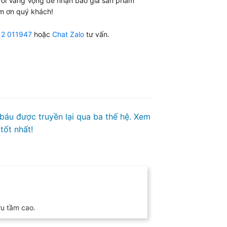
 với Vang Vọng để nhận báo giá sản phẩm
m ơn quý khách!
12 011947
hoặc
Chat Zalo
tư vấn.
 báu được truyền lại qua ba thế hệ. Xem
tốt nhất!
ưu tầm cao.