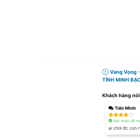
Vang Vọng
–
TÍNH MINH BẠ
Khách hàng nói
Tiến Minh
Xác nhận đã mu
Được
xếp hạng
ai chơi đc con 
4
5 sao