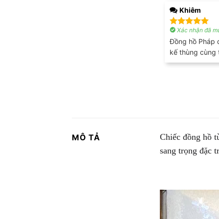
Khiêm
Xác nhận đã mu
Được xếp
hạng
5
5
Đồng hồ Pháp đ
sao
kế thùng cùng 
Chiếc đồng hồ t
MÔ TẢ
sang trọng đặc 