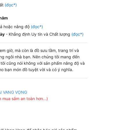
hất
(đọc*)
 năm
iả hoặc nâng độ
(đọc*)
gày
- Khẳng định Uy tín và Chất lượng
(đọc*)
m giờ, mà còn là đồ sưu tầm, trang trí và
ng ngôi nhà bạn. Nên chúng tôi mang đến
g tôi cũng nói không với sản phẩm nâng độ và
o bạn món đồ tuyệt vời và có ý nghĩa.
ẠI VANG VỌNG
 mua sắm an toàn hơn...)