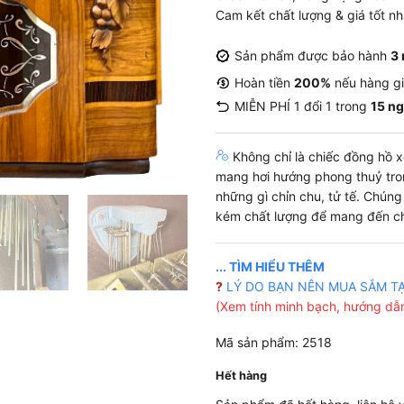
Cam kết chất lượng & giá tốt n
Sản phẩm được bảo hành
3
Hoàn tiền
200%
nếu hàng g
MIỄN PHÍ 1 đổi 1 trong
15 n
Không chỉ là chiếc đồng hồ xe
mang hơi hướng phong thuỷ tro
những gì chỉn chu, tử tế. Chún
kém chất lượng để mang đến ch
... TÌM HIỂU THÊM
?
LÝ DO BẠN NÊN MUA SẮM T
(Xem tính minh bạch, hướng dẫn
Mã sản phẩm: 2518
Hết hàng