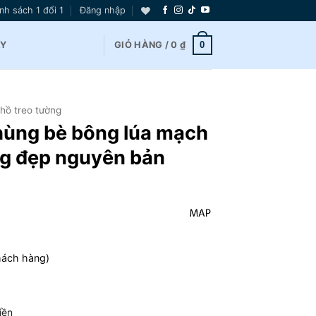
nh sách 1 đổi 1
Đăng nhập
0
AY
GIỎ HÀNG /
0
₫
hồ treo tường
ùng bè bông lúa mạch
ng đẹp nguyên bản
hách hàng)
iền