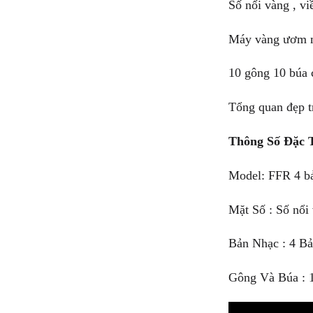
Số nổi vàng , vi
Máy vàng ươm 
10 gông 10 búa 
Tổng quan đẹp 
Thông Số Đặc 
Model: FFR 4 b
Mặt Số : Số nổi
Bản Nhạc : 4 B
Gông Và Búa : 