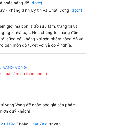
iả hoặc nâng độ
(đọc*)
gày
- Khẳng định Uy tín và Chất lượng
(đọc*)
m giờ, mà còn là đồ sưu tầm, trang trí và
ng ngôi nhà bạn. Nên chúng tôi mang đến
g tôi cũng nói không với sản phẩm nâng độ và
o bạn món đồ tuyệt vời và có ý nghĩa.
ẠI VANG VỌNG
 mua sắm an toàn hơn...)
 với Vang Vọng để nhận báo giá sản phẩm
m ơn quý khách!
12 011947
hoặc
Chat Zalo
tư vấn.