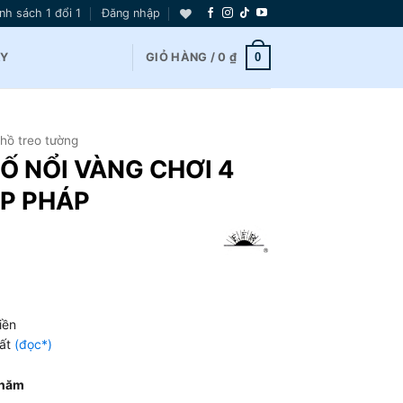
nh sách 1 đổi 1
Đăng nhập
0
AY
GIỎ HÀNG /
0
₫
hồ treo tường
Ố NỔI VÀNG CHƠI 4
P PHÁP
iền
hất
(đọc*)
 năm