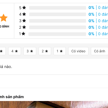
0%
| 0 đán
5
0%
| 0 đán
4
0%
| 0 đán
3
G BÌNH
0%
| 0 đán
2
0%
| 0 đán
1
4
3
2
1
Có video
Có ảnh
iá nào.
ảnh sản phẩm