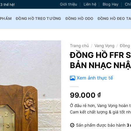
Giới thiệu
Liên hệ
Blog Hay
Chí
3 thế hệ!
 PHẨM
ĐỒNG HỒ TREO TƯỜNG
ĐỒNG HỒ ODO
ĐỒNG HỒ ĐEO T
Trang chủ
/
Vang Vọng
/
Đồng 
ĐỒNG HỒ FFR S
Thêm
BẢN NHẠC NHẬ
vào
yêu
thích
Xem ảnh thực tế
99.000
₫
Ở đâu rẻ hơn, Vang Vọng hoàn t
Cam kết chất lượng & giá tốt n
Sản phẩm được bảo hành
3