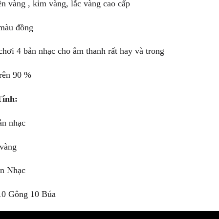
ền vàng , kim vàng, lắc vàng cao cấp
màu đồng
chơi 4 bản nhạc cho âm thanh rất hay và trong
trên 90 %
Tính:
ản nhạc
 vàng
ản Nhạc
10 Gông 10 Búa