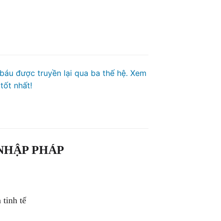
 báu được truyền lại qua ba thế hệ. Xem
tốt nhất!
 NHẬP PHÁP
 tinh tế