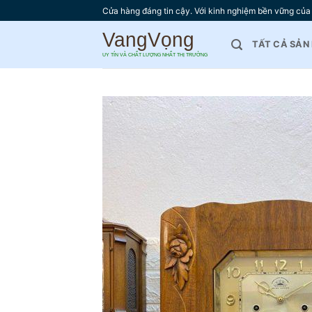
Bỏ
Cửa hàng đáng tin cậy. Với kinh nghiệm bền vững của 
qua
nội
TẤT CẢ SẢN
dung