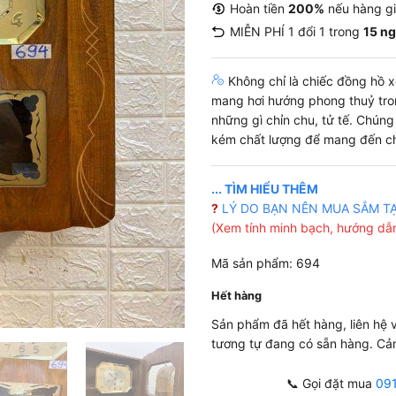
Hoàn tiền
200%
nếu hàng g
MIỄN PHÍ 1 đổi 1 trong
15 n
Không chỉ là chiếc đồng hồ xe
mang hơi hướng phong thuỷ tro
những gì chỉn chu, tử tế. Chún
kém chất lượng để mang đến ch
... TÌM HIỂU THÊM
?
LÝ DO BẠN NÊN MUA SẮM T
(Xem tính minh bạch, hướng dẫn
Mã sản phẩm: 694
Hết hàng
Sản phẩm đã hết hàng, liên hệ
tương tự đang có sẵn hàng. Cả
📞 Gọi đặt mua
09