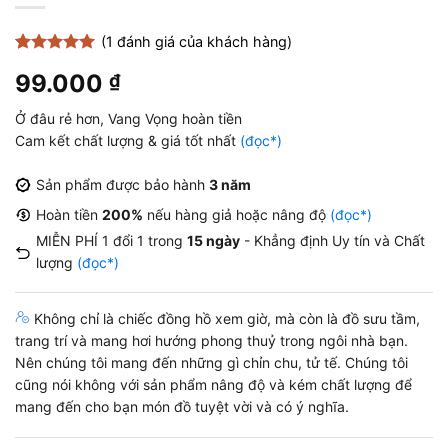
(
1
đánh giá của khách hàng)
5
1
trên 5
99.000
₫
dựa trên
đánh giá
Ở đâu rẻ hơn, Vang Vọng hoàn tiền
Cam kết chất lượng & giá tốt nhất
(đọc*)
Sản phẩm được bảo hành
3 năm
Hoàn tiền
200%
nếu hàng giả hoặc nâng độ
(đọc*)
MIỄN PHÍ 1 đổi 1 trong
15 ngày
- Khẳng định Uy tín và Chất
lượng
(đọc*)
Không chỉ là chiếc đồng hồ xem giờ, mà còn là đồ sưu tầm,
trang trí và mang hơi hướng phong thuỷ trong ngôi nhà bạn.
Nên chúng tôi mang đến những gì chỉn chu, tử tế. Chúng tôi
cũng nói không với sản phẩm nâng độ và kém chất lượng để
mang đến cho bạn món đồ tuyệt vời và có ý nghĩa.