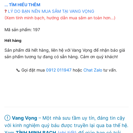
... TÌM HIỂU THÊM
?
LÝ DO BẠN NÊN MUA SẮM TẠI VANG VỌNG
(Xem tính minh bạch, hướng dẫn mua sắm an toàn hơn...)
Mã sản phẩm: 197
Hết hàng
Sản phẩm đã hết hàng, liên hệ với Vang Vọng để nhận báo giá
sản phẩm tương tự đang có sẵn hàng. Cảm ơn quý khách!
📞 Gọi đặt mua
0912 011947
hoặc
Chat Zalo
tư vấn.
Vang Vọng
– Một nhà sưu tầm uy tín, đáng tin cậy
với kinh nghiệm quý báu được truyền lại qua ba thế hệ.
Xem
TÍNH MINH BẠCH
(chi tiết)
để giúp bạn có trải