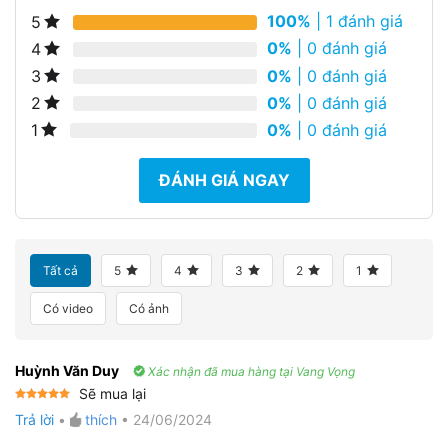
100%
| 1 đánh giá
5
0%
| 0 đánh giá
4
0%
| 0 đánh giá
3
0%
| 0 đánh giá
2
0%
| 0 đánh giá
1
ĐÁNH GIÁ NGAY
Tất cả
5
4
3
2
1
Có video
Có ảnh
Huỳnh Văn Duy
Xác nhận đã mua hàng tại Vang Vọng
Sẽ mua lại
Được xếp
Trả lời
•
thích
•
24/06/2024
hạng
5
5
sao