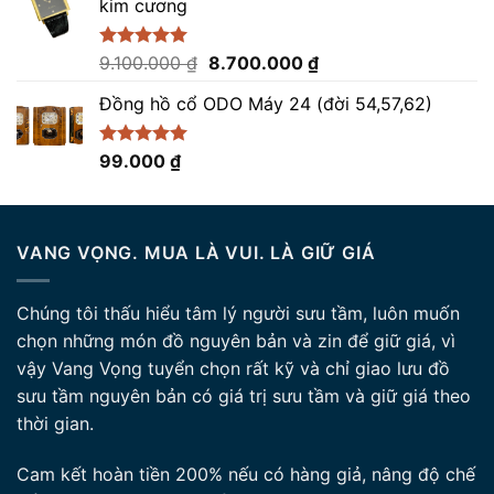
kim cương
85.000.000 ₫.
là:
82.500.000 ₫.
Giá
Giá
Được xếp
9.100.000
₫
8.700.000
₫
hạng
5.00
gốc
hiện
5 sao
Đồng hồ cổ ODO Máy 24 (đời 54,57,62)
là:
tại
9.100.000 ₫.
là:
8.700.000 ₫.
Được xếp
99.000
₫
hạng
5.00
5 sao
VANG VỌNG. MUA LÀ VUI. LÀ GIỮ GIÁ
Chúng tôi thấu hiểu tâm lý người sưu tầm, luôn muốn
chọn những món đồ nguyên bản và zin để giữ giá, vì
vậy Vang Vọng tuyển chọn rất kỹ và chỉ giao lưu đồ
sưu tầm nguyên bản có giá trị sưu tầm và giữ giá theo
thời gian.
Cam kết hoàn tiền 200% nếu có hàng giả, nâng độ chế