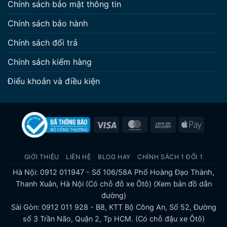
Chính sách bảo mật thông tin
Chính sách bảo hành
Chính sách đổi trả
Chính sách kiểm hàng
Điểu khoản và điều kiện
Visa
MasterCard
Cash
Apple
On
Pay
Delivery
GIỚI THIỆU
LIÊN HỆ
BLOG HAY
CHÍNH SÁCH 1 ĐỔI 1
Hà Nội: 0912 011947 - Số 106/58A Phố Hoàng Đạo Thành,
Thanh Xuân, Hà Nội (Có chỗ đỗ xe Ôtô)
(Xem bản đồ dẫn
đường)
Sài Gòn: 0912 011 928 - B8, KTT Bộ Công An, Số 52, Đường
số 3 Trần Não, Quận 2, Tp HCM. (Có chỗ đậu xe Ôtô)