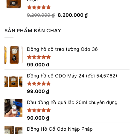
21.500.000 ₫.
là:
20.500.000 ₫.
Giá
Giá
Được xếp
9.200.000
₫
8.200.000
₫
hạng
5.00
gốc
hiện
5 sao
là:
tại
SẢN PHẨM BÁN CHẠY
9.200.000 ₫.
là:
8.200.000 ₫.
Đồng hồ cổ treo tường Odo 36
Được xếp
99.000
₫
hạng
4.86
5 sao
Đồng hồ cổ ODO Máy 24 (đời 54,57,62)
Được xếp
99.000
₫
hạng
5.00
5 sao
Dầu đồng hồ quả lắc 20ml chuyên dụng
Được xếp
90.000
₫
hạng
5.00
5 sao
Đồng Hồ Cổ Odo Nhập Pháp