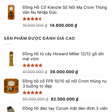
hạng
5.00
gốc
hiện
5 sao
Đồng Hồ Cổ Kienzle Số Nổi Mạ Crom Thùng
là:
tại
Vân Nu NHập Đức
41.000.000 ₫.
là:
39.000.000 ₫.
Giá
Giá
Được xếp
16.000.000
₫
14.800.000
₫
hạng
4.50
gốc
hiện
5 sao
là:
tại
SẢN PHẨM ĐƯỢC ĐÁNH GIÁ CAO
16.000.000 ₫.
là:
14.800.000 ₫.
Đồng hồ tủ cây Howard Miller 12/12 gỗ sồi
mái vòm
Giá
Giá
Được xếp
41.000.000
₫
39.000.000
₫
hạng
5.00
gốc
hiện
5 sao
Đồng hồ cổ FFR 10/10 số nổi Crom thùng nu
là:
tại
3 buồng to đẹp
41.000.000 ₫.
là:
39.000.000 ₫.
Giá
Giá
Được xếp
85.000.000
₫
82.500.000
₫
hạng
5.00
gốc
hiện
5 sao
Đồng hồ đeo tay Corum mặt đen đính 3 viên
là:
tại