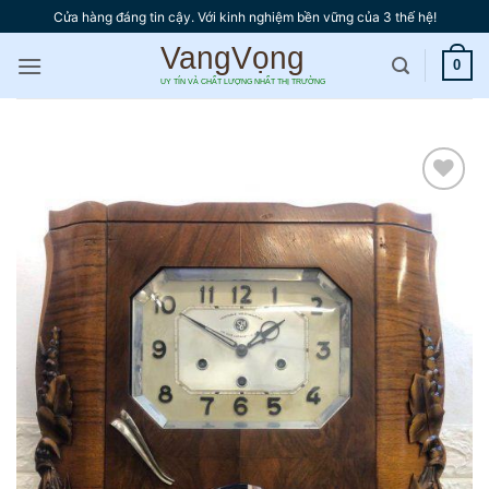
Bỏ
Cửa hàng đáng tin cậy. Với kinh nghiệm bền vững của 3 thế hệ!
qua
nội
0
dung
Thêm
vào
yêu
thích