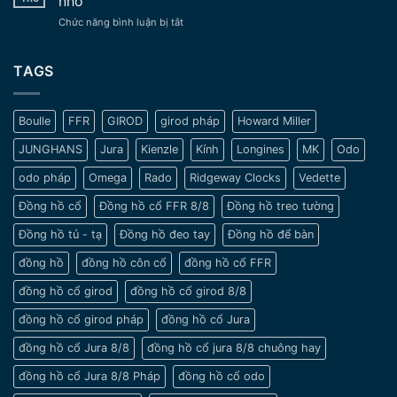
nhỏ
tay
Trường
ở
Chức năng bình luận bị tắt
cổ
Tồn
Một
xưa
Vượt
số
–
Thời
lưu
TAGS
Nét
Gian
ý
đẹp
khi
tinh
chọn
tế
Boulle
FFR
GIROD
girod pháp
Howard Miller
đồng
và
hồ
sang
JUNGHANS
Jura
Kienzle
Kính
Longines
MK
Odo
cho
trọng
nam
odo pháp
Omega
Rado
Ridgeway Clocks
Vedette
cổ
tay
Đồng hồ cổ
Đồng hồ cổ FFR 8/8
Đồng hồ treo tường
nhỏ
Đồng hồ tủ - tạ
Đồng hồ đeo tay
Đồng hồ để bàn
đồng hồ
đồng hồ côn cổ
đồng hồ cổ FFR
đồng hồ cổ girod
đồng hồ cổ girod 8/8
đồng hồ cổ girod pháp
đồng hồ cổ Jura
đồng hồ cổ Jura 8/8
đồng hồ cổ jura 8/8 chuông hay
đồng hồ cổ Jura 8/8 Pháp
đồng hồ cổ odo