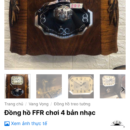
Trang chủ
/
Vang Vọng
/
Đồng hồ treo tường
Đồng hồ FFR chơi 4 bản nhạc
Xem ảnh thực tế