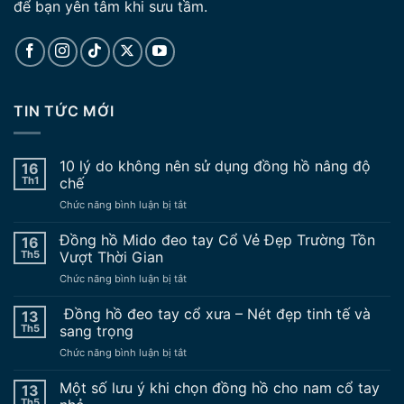
để bạn yên tâm khi sưu tầm.
TIN TỨC MỚI
10 lý do không nên sử dụng đồng hồ nâng độ
16
Th1
chế
ở
Chức năng bình luận bị tắt
10
lý
Đồng hồ Mido đeo tay Cổ Vẻ Đẹp Trường Tồn
16
do
Th5
Vượt Thời Gian
không
ở
Chức năng bình luận bị tắt
nên
Đồng
sử
hồ
Đồng hồ đeo tay cổ xưa – Nét đẹp tinh tế và
dụng
13
Mido
đồng
Th5
sang trọng
đeo
hồ
ở
Chức năng bình luận bị tắt
tay
nâng
Đồng
Cổ
độ
hồ
Một số lưu ý khi chọn đồng hồ cho nam cổ tay
Vẻ
13
chế
đeo
Đẹp
Th5