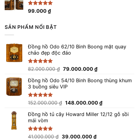
Được xếp
99.000
₫
hạng
4.96
5 sao
SẢN PHẨM NỔI BẬT
Đồng hồ Odo 62/10 Binh Boong mặt quay
chảo đẹp độc đáo
Giá
Giá
Được xếp
82.000.000
₫
79.000.000
₫
hạng
5.00
gốc
hiện
5 sao
Đồng hồ Odo 54/10 Binh Boong thùng khum
là:
tại
3 buồng siêu VIP
82.000.000 ₫.
là:
79.000.000 ₫.
Giá
Giá
Được xếp
152.000.000
₫
148.000.000
₫
hạng
5.00
gốc
hiện
5 sao
Đồng hồ tủ cây Howard Miller 12/12 gỗ sồi
là:
tại
mái vòm
152.000.000 ₫.
là:
148.000.000 ₫.
Giá
Giá
Được xếp
41.000.000
₫
39.000.000
₫