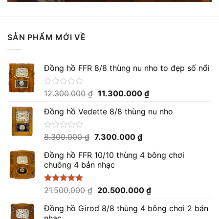
SẢN PHẨM MỚI VỀ
Đồng hồ FFR 8/8 thùng nu nho to đẹp số nổi
Giá
Giá
Được
12.300.000
₫
11.300.000
₫
xếp
gốc
hiện
hạng
Đồng hồ Vedette 8/8 thùng nu nho
là:
tại
0
12.300.000 ₫.
là:
5
sao
11.300.000 ₫.
Giá
Giá
Được
8.300.000
₫
7.300.000
₫
xếp
gốc
hiện
hạng
Đồng hồ FFR 10/10 thùng 4 bông chơi
là:
tại
0
chuông 4 bản nhạc
8.300.000 ₫.
là:
5
sao
7.300.000 ₫.
Giá
Giá
Được xếp
21.500.000
₫
20.500.000
₫
hạng
5.00
gốc
hiện
5 sao
Đồng hồ Girod 8/8 thùng 4 bông chơi 2 bản
là:
tại
nhạc