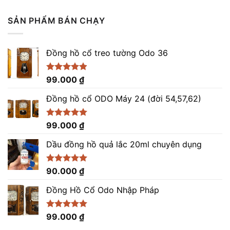
hạng
5.00
gốc
hiện
5 sao
là:
tại
SẢN PHẨM BÁN CHẠY
9.200.000 ₫.
là:
8.200.000 ₫.
Đồng hồ cổ treo tường Odo 36
Được xếp
99.000
₫
hạng
4.86
5 sao
Đồng hồ cổ ODO Máy 24 (đời 54,57,62)
Được xếp
99.000
₫
hạng
5.00
5 sao
Dầu đồng hồ quả lắc 20ml chuyên dụng
Được xếp
90.000
₫
hạng
5.00
5 sao
Đồng Hồ Cổ Odo Nhập Pháp
Được xếp
99.000
₫
hạng
4.96