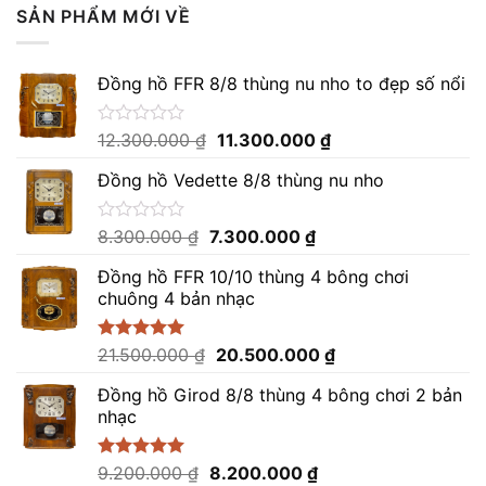
SẢN PHẨM MỚI VỀ
Đồng hồ FFR 8/8 thùng nu nho to đẹp số nổi
Giá
Giá
Được
12.300.000
₫
11.300.000
₫
xếp
gốc
hiện
hạng
Đồng hồ Vedette 8/8 thùng nu nho
là:
tại
0
12.300.000 ₫.
là:
5
sao
11.300.000 ₫.
Giá
Giá
Được
8.300.000
₫
7.300.000
₫
xếp
gốc
hiện
hạng
Đồng hồ FFR 10/10 thùng 4 bông chơi
là:
tại
0
chuông 4 bản nhạc
8.300.000 ₫.
là:
5
sao
7.300.000 ₫.
Giá
Giá
Được xếp
21.500.000
₫
20.500.000
₫
hạng
5.00
gốc
hiện
5 sao
Đồng hồ Girod 8/8 thùng 4 bông chơi 2 bản
là:
tại
nhạc
21.500.000 ₫.
là:
20.500.000 ₫.
Giá
Giá
Được xếp
9.200.000
₫
8.200.000
₫