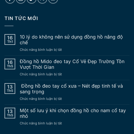
TIN TỨC MỚI
10 lý do không nên sử dụng đồng hồ nâng độ
16
Th1
chế
ở
Chức năng bình luận bị tắt
10
lý
Đồng hồ Mido đeo tay Cổ Vẻ Đẹp Trường Tồn
16
do
Th5
Vượt Thời Gian
không
ở
Chức năng bình luận bị tắt
nên
Đồng
sử
hồ
Đồng hồ đeo tay cổ xưa – Nét đẹp tinh tế và
dụng
13
Mido
đồng
Th5
sang trọng
đeo
hồ
ở
Chức năng bình luận bị tắt
tay
nâng
Đồng
Cổ
độ
hồ
Một số lưu ý khi chọn đồng hồ cho nam cổ tay
Vẻ
13
chế
đeo
Đẹp
Th5
nhỏ
tay
Trường
ở
Chức năng bình luận bị tắt
cổ
Tồn
Một
xưa
Vượt
số
–