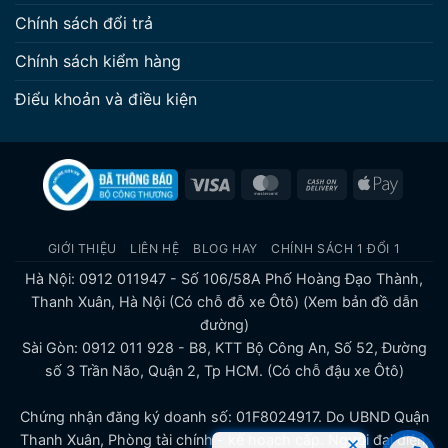
Chính sách đổi trả
Chính sách kiểm hàng
Điểu khoản và điều kiện
Visa
MasterCard
Cash
Apple
On
Pay
Delivery
GIỚI THIỆU
LIÊN HỆ
BLOG HAY
CHÍNH SÁCH 1 ĐỔI 1
Hà Nội: 0912 011947 - Số 106/58A Phố Hoàng Đạo Thành,
Thanh Xuân, Hà Nội (Có chỗ đỗ xe Ôtô)
(Xem bản đồ dẫn
đường)
Sài Gòn: 0912 011 928 - B8, KTT Bộ Công An, Số 52, Đường
số 3 Trần Não, Quận 2, Tp HCM. (Có chỗ đậu xe Ôtô)
Chứng nhận đăng ký doanh số: 01F8024917. Do UBND Quận
Thanh Xuân, Phòng tài chính - kế hoạch cấp. Người đại diện,