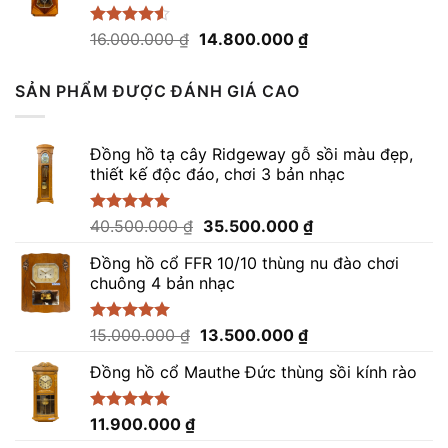
39.000.000 ₫.
Giá
Giá
Được xếp
16.000.000
₫
14.800.000
₫
hạng
4.50
gốc
hiện
5 sao
là:
tại
SẢN PHẨM ĐƯỢC ĐÁNH GIÁ CAO
16.000.000 ₫.
là:
14.800.000 ₫.
Đồng hồ tạ cây Ridgeway gỗ sồi màu đẹp,
thiết kế độc đáo, chơi 3 bản nhạc
Giá
Giá
Được xếp
40.500.000
₫
35.500.000
₫
hạng
5.00
gốc
hiện
5 sao
Đồng hồ cổ FFR 10/10 thùng nu đào chơi
là:
tại
chuông 4 bản nhạc
40.500.000 ₫.
là:
35.500.000 ₫.
Giá
Giá
Được xếp
15.000.000
₫
13.500.000
₫
hạng
5.00
gốc
hiện
5 sao
Đồng hồ cổ Mauthe Đức thùng sồi kính rào
là:
tại
15.000.000 ₫.
là:
13.500.000 ₫.
Được xếp
11.900.000
₫
hạng
5.00