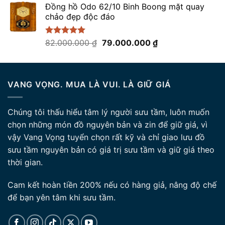
5 sao
Đồng hồ Odo 62/10 Binh Boong mặt quay
chảo đẹp độc đáo
Giá
Giá
Được xếp
82.000.000
₫
79.000.000
₫
hạng
5.00
gốc
hiện
5 sao
là:
tại
82.000.000 ₫.
là:
VANG VỌNG. MUA LÀ VUI. LÀ GIỮ GIÁ
79.000.000 ₫.
Chúng tôi thấu hiểu tâm lý người sưu tầm, luôn muốn
chọn những món đồ nguyên bản và zin để giữ giá, vì
vậy Vang Vọng tuyển chọn rất kỹ và chỉ giao lưu đồ
sưu tầm nguyên bản có giá trị sưu tầm và giữ giá theo
thời gian.
Cam kết hoàn tiền 200% nếu có hàng giả, nâng độ chế
để bạn yên tâm khi sưu tầm.