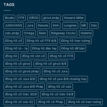
Thời
lưu
TAGS
Nét
Gian
ý
đẹp
khi
tinh
chọn
tế
Boulle
FFR
GIROD
girod pháp
Howard Miller
đồng
và
hồ
sang
JUNGHANS
Jura
Kienzle
Kính
Longines
MK
Odo
cho
trọng
nam
odo pháp
Omega
Rado
Ridgeway Clocks
Vedette
cổ
tay
Đồng hồ cổ
Đồng hồ cổ FFR 8/8
Đồng hồ treo tường
nhỏ
Đồng hồ tủ - tạ
Đồng hồ đeo tay
Đồng hồ để bàn
đồng hồ
đồng hồ côn cổ
đồng hồ cổ FFR
đồng hồ cổ girod
đồng hồ cổ girod 8/8
đồng hồ cổ girod pháp
đồng hồ cổ Jura
đồng hồ cổ Jura 8/8
đồng hồ cổ jura 8/8 chuông hay
đồng hồ cổ Jura 8/8 Pháp
đồng hồ cổ odo
đồng hồ cổ Odo 30/8
đồng hồ cổ Odo 54/8
đồng hồ cổ odo 62
đồng hồ cổ Pháp
đồng hồ cổ treo tường