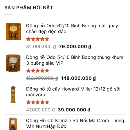
5 sao
SẢN PHẨM NỔI BẬT
Đồng hồ Odo 62/10 Binh Boong mặt quay
chảo đẹp độc đáo
Giá
Giá
Được xếp
82.000.000
₫
79.000.000
₫
hạng
5.00
gốc
hiện
5 sao
Đồng hồ Odo 54/10 Binh Boong thùng khum
là:
tại
3 buồng siêu VIP
82.000.000 ₫.
là:
79.000.000 ₫.
Giá
Giá
Được xếp
152.000.000
₫
148.000.000
₫
hạng
5.00
gốc
hiện
5 sao
Đồng hồ tủ cây Howard Miller 12/12 gỗ sồi
là:
tại
mái vòm
152.000.000 ₫.
là:
148.000.000 ₫.
Giá
Giá
Được xếp
41.000.000
₫
39.000.000
₫
hạng
5.00
gốc
hiện
5 sao
Đồng Hồ Cổ Kienzle Số Nổi Mạ Crom Thùng
là:
tại
Vân Nu NHập Đức
41.000.000 ₫.
là: