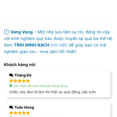
Vang Vọng
– Một nhà sưu tầm uy tín, đáng tin cậy
với kinh nghiệm quý báu được truyền lại qua ba thế hệ.
Xem
TÍNH MINH BẠCH
(chi tiết)
để giúp bạn có trải
nghiệm giao lưu - mua sắm tốt nhất!
Khách hàng nói
Thắng Đỗ
Xác nhận đã mua hàng tại Vang Vọng
Được xếp
hạng
5
5
chiếc này đeo đi làm thì thật sự quá đẳng cấp luôn
sao
Tuấn Hưng