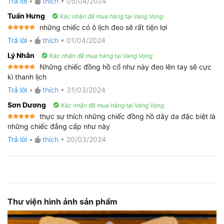
Trả lời
•
thích
•
05/04/2024
hạng
5
5
sao
Tuấn Hưng
Xác nhận đã mua hàng tại Vang Vọng
những chiếc có ô lịch đeo sẽ rất tiện lợi
Được xếp
Trả lời
•
thích
•
01/04/2024
hạng
5
5
sao
Lý Nhân
Xác nhận đã mua hàng tại Vang Vọng
Những chiếc đồng hồ cổ như này đeo lên tay sẽ cực
Được xếp
kì thanh lịch
hạng
5
5
sao
Trả lời
•
thích
•
31/03/2024
Sơn Dương
Xác nhận đã mua hàng tại Vang Vọng
thực sự thích những chiếc đồng hồ dây da đặc biệt là
Được xếp
những chiếc đẳng cấp như này
hạng
5
5
sao
Trả lời
•
thích
•
20/03/2024
Thư viện hình ảnh sản phẩm