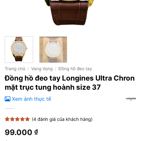
Trang chủ
/
Vang Vọng
/
Đồng hồ đeo tay
Đồng hồ đeo tay Longines Ultra Chron
mặt trục tung hoành size 37
Xem ảnh thực tế
(
4
đánh giá của khách hàng)
5
4
trên 5
99.000
₫
dựa trên
đánh giá