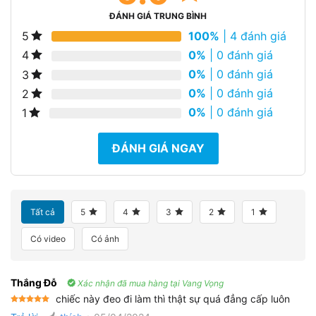
ĐÁNH GIÁ TRUNG BÌNH
100%
| 4 đánh giá
5
0%
| 0 đánh giá
4
0%
| 0 đánh giá
3
0%
| 0 đánh giá
2
0%
| 0 đánh giá
1
ĐÁNH GIÁ NGAY
Tất cả
5
4
3
2
1
Có video
Có ảnh
Thắng Đỗ
Xác nhận đã mua hàng tại Vang Vọng
chiếc này đeo đi làm thì thật sự quá đẳng cấp luôn
Được xếp