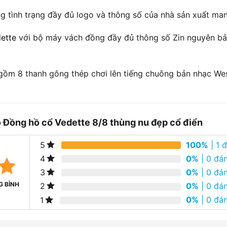
g tình trạng đầy đủ logo và thông số của nhà sản xuất man
ette
với bộ máy vách đồng đầy đủ thông số Zin nguyên bả
gồm 8 thanh gông thép chơi lên tiếng chuông bản nhạc We
o
Đồng hồ cổ Vedette 8/8 thùng nu đẹp cổ điển
100%
| 1 
5
0%
| 0 đán
4
0%
| 0 đán
3
G BÌNH
0%
| 0 đán
2
0%
| 0 đán
1