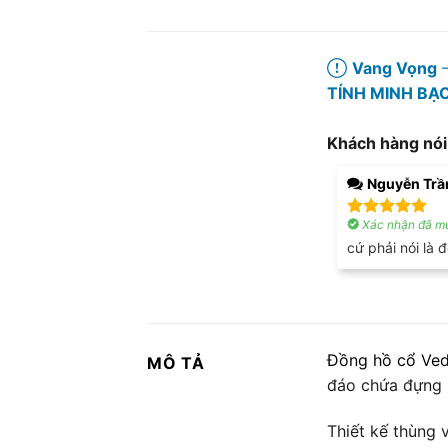
Vang Vọng
–
TÍNH MINH BẠ
Khách hàng nói
Nguyễn Trầ
Xác nhận đã mu
Được xếp
hạng
5
5
cứ phải nói là 
sao
Đồng hồ cổ Ved
MÔ TẢ
đáo chứa đựng n
Thiết kế thùng 