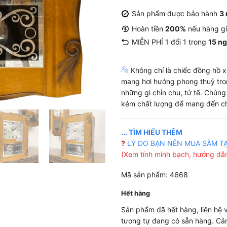
Sản phẩm được bảo hành
3
Hoàn tiền
200%
nếu hàng g
MIỄN PHÍ 1 đổi 1 trong
15 n
Không chỉ là chiếc đồng hồ xe
mang hơi hướng phong thuỷ tro
những gì chỉn chu, tử tế. Chún
kém chất lượng để mang đến ch
... TÌM HIỂU THÊM
?
LÝ DO BẠN NÊN MUA SẮM T
(Xem tính minh bạch, hướng dẫn
Mã sản phẩm: 4668
Hết hàng
Sản phẩm đã hết hàng, liên hệ
tương tự đang có sẵn hàng. Cả