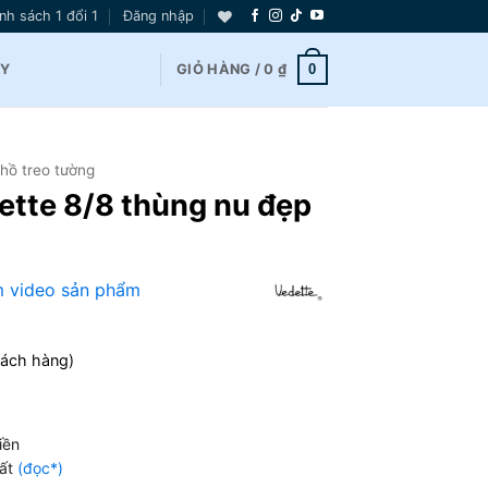
nh sách 1 đổi 1
Đăng nhập
0
AY
GIỎ HÀNG /
0
₫
hồ treo tường
ette 8/8 thùng nu đẹp
 video sản phẩm
hách hàng)
iền
hất
(đọc*)