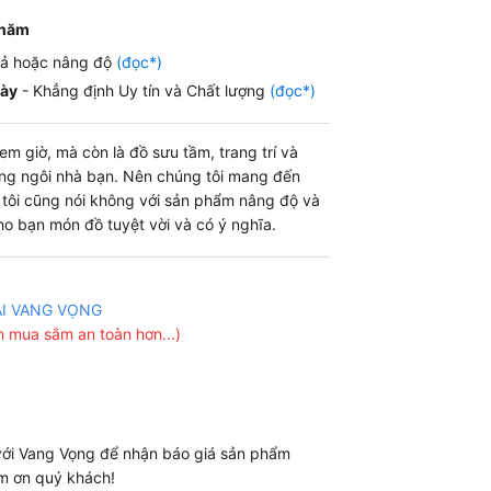
 năm
iả hoặc nâng độ
(đọc*)
gày
- Khẳng định Uy tín và Chất lượng
(đọc*)
m giờ, mà còn là đồ sưu tầm, trang trí và
ng ngôi nhà bạn. Nên chúng tôi mang đến
g tôi cũng nói không với sản phẩm nâng độ và
o bạn món đồ tuyệt vời và có ý nghĩa.
ẠI VANG VỌNG
 mua sắm an toàn hơn...)
 với Vang Vọng để nhận báo giá sản phẩm
m ơn quý khách!