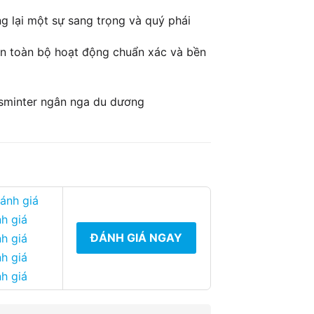
g lại một sự sang trọng và quý phái
n toàn bộ hoạt động chuẩn xác và bền
sminter ngân nga du dương
đánh giá
h giá
ĐÁNH GIÁ NGAY
h giá
h giá
h giá