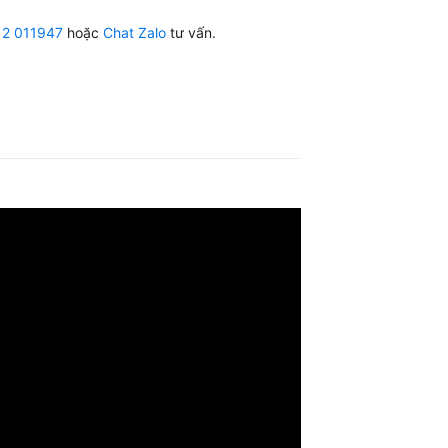
12 011947
hoặc
Chat Zalo
tư vấn.