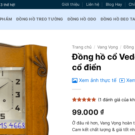
Giới thiệu
Liên hệ
Blog Hay
Chí
3 thế hệ!
 PHẨM
ĐỒNG HỒ TREO TƯỜNG
ĐỒNG HỒ ODO
ĐỒNG HỒ ĐEO T
Trang chủ
/
Vang Vọng
/
Đồng 
Đồng hồ cổ Ved
Thêm
cổ điển
vào
yêu
thích
Xem ảnh thực tế
Xem
(
1
đánh giá của k
5
1
trên 5
99.000
₫
dựa trên
đánh giá
Ở đâu rẻ hơn, Vang Vọng hoàn t
Cam kết chất lượng & giá tốt n