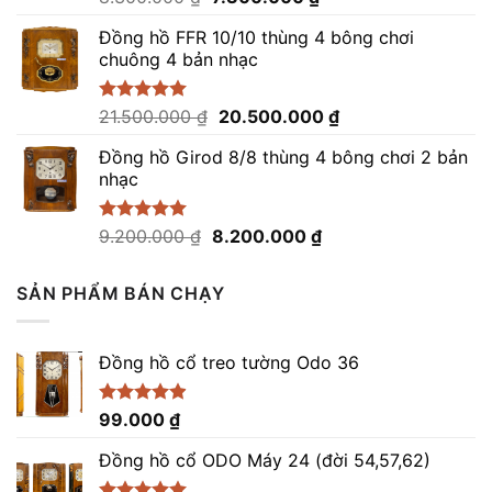
xếp
gốc
hiện
hạng
Đồng hồ FFR 10/10 thùng 4 bông chơi
là:
tại
0
chuông 4 bản nhạc
8.300.000 ₫.
là:
5
sao
7.300.000 ₫.
Giá
Giá
Được xếp
21.500.000
₫
20.500.000
₫
hạng
5.00
gốc
hiện
5 sao
Đồng hồ Girod 8/8 thùng 4 bông chơi 2 bản
là:
tại
nhạc
21.500.000 ₫.
là:
20.500.000 ₫.
Giá
Giá
Được xếp
9.200.000
₫
8.200.000
₫
hạng
5.00
gốc
hiện
5 sao
là:
tại
SẢN PHẨM BÁN CHẠY
9.200.000 ₫.
là:
8.200.000 ₫.
Đồng hồ cổ treo tường Odo 36
Được xếp
99.000
₫
hạng
4.86
5 sao
Đồng hồ cổ ODO Máy 24 (đời 54,57,62)