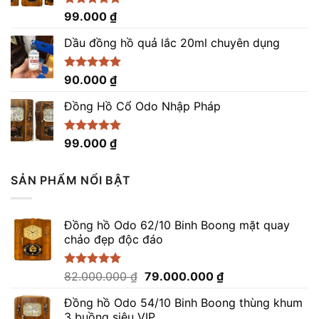
Được xếp
99.000
₫
hạng
5.00
5 sao
Dầu đồng hồ quả lắc 20ml chuyên dụng
Được xếp
90.000
₫
hạng
5.00
5 sao
Đồng Hồ Cổ Odo Nhập Pháp
Được xếp
99.000
₫
hạng
4.96
5 sao
SẢN PHẨM NỔI BẬT
Đồng hồ Odo 62/10 Binh Boong mặt quay
chảo đẹp độc đáo
Giá
Giá
Được xếp
82.000.000
₫
79.000.000
₫
hạng
5.00
gốc
hiện
5 sao
Đồng hồ Odo 54/10 Binh Boong thùng khum
là:
tại
3 buồng siêu VIP