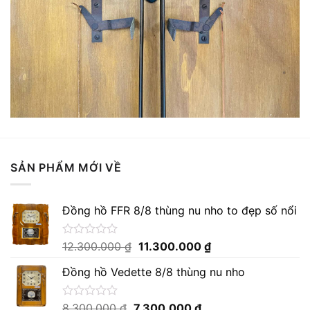
SẢN PHẨM MỚI VỀ
Đồng hồ FFR 8/8 thùng nu nho to đẹp số nổi
Giá
Giá
Được
12.300.000
₫
11.300.000
₫
xếp
gốc
hiện
hạng
Đồng hồ Vedette 8/8 thùng nu nho
là:
tại
0
12.300.000 ₫.
là:
5
sao
11.300.000 ₫.
Giá
Giá
Được
8.300.000
₫
7.300.000
₫