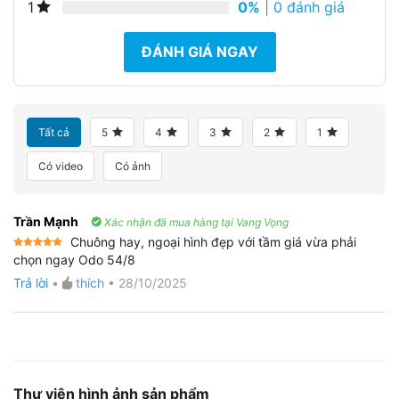
0%
| 0 đánh giá
1
ĐÁNH GIÁ NGAY
Tất cả
5
4
3
2
1
Có video
Có ảnh
Trần Mạnh
Xác nhận đã mua hàng tại Vang Vọng
Chuông hay, ngoại hình đẹp với tầm giá vừa phải
Được xếp
chọn ngay Odo 54/8
hạng
5
5
sao
Trả lời
•
thích
•
28/10/2025
Thư viện hình ảnh sản phẩm