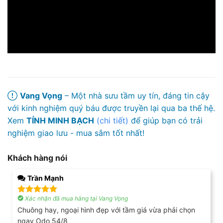
Vang Vọng
– Một nhà sưu tầm uy tín, đáng tin cậy
với kinh nghiệm quý báu được truyền lại qua ba thế hệ.
Xem
TÍNH MINH BẠCH
(chi tiết)
để giúp bạn có trải
nghiệm giao lưu - mua sắm tốt nhất!
Khách hàng nói
Trần Mạnh
Xác nhận đã mua hàng tại Vang Vọng
Được xếp
hạng
5
5
Chuông hay, ngoại hình đẹp với tầm giá vừa phải chọn
sao
ngay Odo 54/8