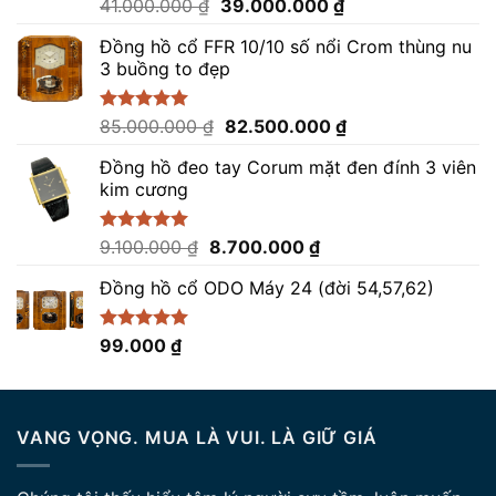
Giá
Giá
Được xếp
41.000.000
₫
39.000.000
₫
hạng
5.00
gốc
hiện
5 sao
Đồng hồ cổ FFR 10/10 số nổi Crom thùng nu
là:
tại
3 buồng to đẹp
41.000.000 ₫.
là:
39.000.000 ₫.
Giá
Giá
Được xếp
85.000.000
₫
82.500.000
₫
hạng
5.00
gốc
hiện
5 sao
Đồng hồ đeo tay Corum mặt đen đính 3 viên
là:
tại
kim cương
85.000.000 ₫.
là:
82.500.000 ₫.
Giá
Giá
Được xếp
9.100.000
₫
8.700.000
₫
hạng
5.00
gốc
hiện
5 sao
Đồng hồ cổ ODO Máy 24 (đời 54,57,62)
là:
tại
9.100.000 ₫.
là:
8.700.000 ₫.
Được xếp
99.000
₫
hạng
5.00
5 sao
VANG VỌNG. MUA LÀ VUI. LÀ GIỮ GIÁ