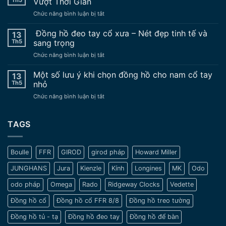
Vượt Thời Gian
không
ở
Chức năng bình luận bị tắt
nên
Đồng
sử
hồ
Đồng hồ đeo tay cổ xưa – Nét đẹp tinh tế và
dụng
13
Mido
đồng
Th5
sang trọng
đeo
hồ
ở
Chức năng bình luận bị tắt
tay
nâng
Đồng
Cổ
độ
hồ
Một số lưu ý khi chọn đồng hồ cho nam cổ tay
Vẻ
13
chế
đeo
Đẹp
Th5
nhỏ
tay
Trường
ở
Chức năng bình luận bị tắt
cổ
Tồn
Một
xưa
Vượt
số
–
Thời
lưu
TAGS
Nét
Gian
ý
đẹp
khi
tinh
chọn
tế
Boulle
FFR
GIROD
girod pháp
Howard Miller
đồng
và
hồ
sang
JUNGHANS
Jura
Kienzle
Kính
Longines
MK
Odo
cho
trọng
nam
odo pháp
Omega
Rado
Ridgeway Clocks
Vedette
cổ
tay
Đồng hồ cổ
Đồng hồ cổ FFR 8/8
Đồng hồ treo tường
nhỏ
Đồng hồ tủ - tạ
Đồng hồ đeo tay
Đồng hồ để bàn