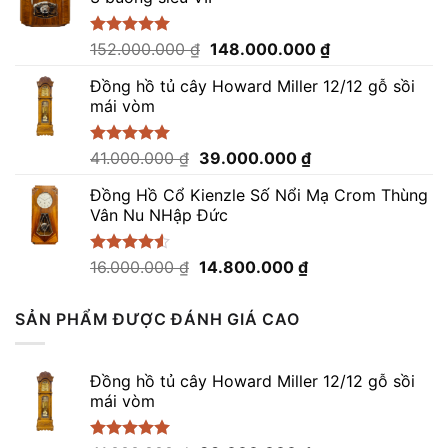
82.000.000 ₫.
là:
79.000.000 ₫.
Giá
Giá
Được xếp
152.000.000
₫
148.000.000
₫
hạng
5.00
gốc
hiện
5 sao
Đồng hồ tủ cây Howard Miller 12/12 gỗ sồi
là:
tại
mái vòm
152.000.000 ₫.
là:
148.000.000 ₫.
Giá
Giá
Được xếp
41.000.000
₫
39.000.000
₫
hạng
5.00
gốc
hiện
5 sao
Đồng Hồ Cổ Kienzle Số Nổi Mạ Crom Thùng
là:
tại
Vân Nu NHập Đức
41.000.000 ₫.
là:
39.000.000 ₫.
Giá
Giá
Được xếp
16.000.000
₫
14.800.000
₫
hạng
4.50
gốc
hiện
5 sao
là:
tại
SẢN PHẨM ĐƯỢC ĐÁNH GIÁ CAO
16.000.000 ₫.
là:
14.800.000 ₫.
Đồng hồ tủ cây Howard Miller 12/12 gỗ sồi
mái vòm