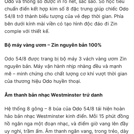
Odo
và thông số được in rõ nét, sắc sảo. Số học tiêu
chuẩn điển kết hợp kim số 8 đặc trưng giúp chiếc
Odo
54/8 trở thành biểu tượng của vẻ đẹp thời gian. Phía
bên dưới kính mài viền có tạo hình độc đáo đi Zin
comple với thiết kế.
Bộ máy vàng ươm – Zin nguyên bản 100%
Odo 54/8 được trang bị bộ máy 3 vách vàng ươm Zin
nguyên bản. Máy vận hành nhịp nhàng đều và mạnh
mẽ – minh chứng cho chất lượng cơ khí vượt thời gian
của thương hiệu
Odo
huyền thoại.
Âm thanh bản nhạc Westminster trứ danh
Hệ thống 8 gông – 8 búa của
Odo
54/8 tái hiện hoàn
hảo bản nhạc Westminster kinh điển. Mỗi 15 phút đồng
hồ ngân nga một đoạn nhạc, và điểm giờ vang lên đầy
uy nghi, trầm ấm. Âm thanh ngân vang, trong trẻo, dày