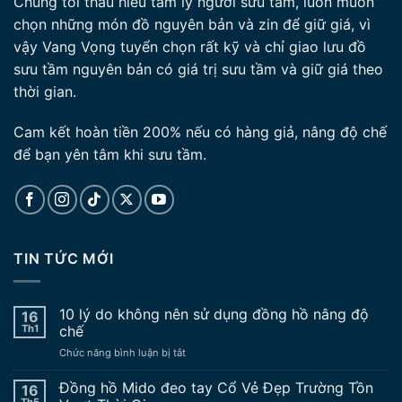
Chúng tôi thấu hiểu tâm lý người sưu tầm, luôn muốn
chọn những món đồ nguyên bản và zin để giữ giá, vì
vậy Vang Vọng tuyển chọn rất kỹ và chỉ giao lưu đồ
sưu tầm nguyên bản có giá trị sưu tầm và giữ giá theo
thời gian.
Cam kết hoàn tiền 200% nếu có hàng giả, nâng độ chế
để bạn yên tâm khi sưu tầm.
TIN TỨC MỚI
10 lý do không nên sử dụng đồng hồ nâng độ
16
Th1
chế
ở
Chức năng bình luận bị tắt
10
lý
Đồng hồ Mido đeo tay Cổ Vẻ Đẹp Trường Tồn
16
do
Th5