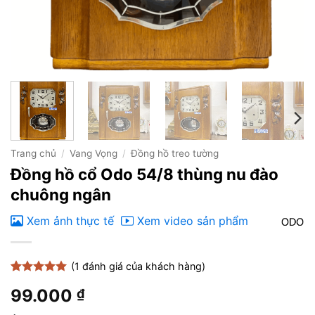
Trang chủ
/
Vang Vọng
/
Đồng hồ treo tường
Đồng hồ cổ Odo 54/8 thùng nu đào
chuông ngân
Xem ảnh thực tế
Xem video sản phẩm
(
1
đánh giá của khách hàng)
5
1
trên 5
99.000
₫
dựa trên
đánh giá