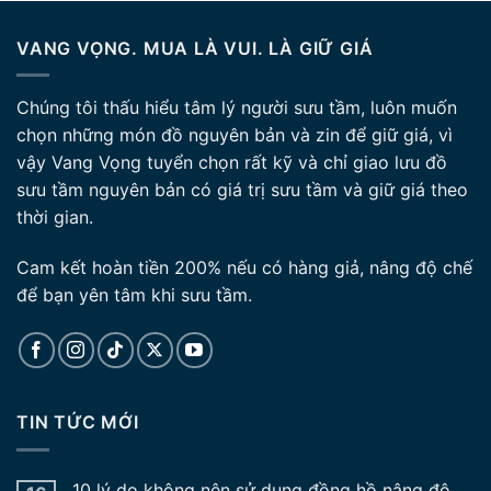
là:
tại
19.800.000 ₫.
là:
VANG VỌNG. MUA LÀ VUI. LÀ GIỮ GIÁ
17.500.000 ₫.
Chúng tôi thấu hiểu tâm lý người sưu tầm, luôn muốn
chọn những món đồ nguyên bản và zin để giữ giá, vì
vậy Vang Vọng tuyển chọn rất kỹ và chỉ giao lưu đồ
sưu tầm nguyên bản có giá trị sưu tầm và giữ giá theo
thời gian.
Cam kết hoàn tiền 200% nếu có hàng giả, nâng độ chế
để bạn yên tâm khi sưu tầm.
TIN TỨC MỚI
10 lý do không nên sử dụng đồng hồ nâng độ