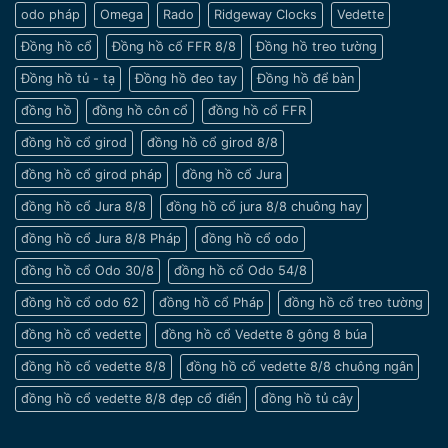
nam
odo pháp
Omega
Rado
Ridgeway Clocks
Vedette
cổ
tay
Đồng hồ cổ
Đồng hồ cổ FFR 8/8
Đồng hồ treo tường
nhỏ
Đồng hồ tủ - tạ
Đồng hồ đeo tay
Đồng hồ để bàn
đồng hồ
đồng hồ côn cổ
đồng hồ cổ FFR
đồng hồ cổ girod
đồng hồ cổ girod 8/8
đồng hồ cổ girod pháp
đồng hồ cổ Jura
đồng hồ cổ Jura 8/8
đồng hồ cổ jura 8/8 chuông hay
đồng hồ cổ Jura 8/8 Pháp
đồng hồ cổ odo
đồng hồ cổ Odo 30/8
đồng hồ cổ Odo 54/8
đồng hồ cổ odo 62
đồng hồ cổ Pháp
đồng hồ cổ treo tường
đồng hồ cổ vedette
đồng hồ cổ Vedette 8 gông 8 búa
đồng hồ cổ vedette 8/8
đồng hồ cổ vedette 8/8 chuông ngân
đồng hồ cổ vedette 8/8 đẹp cổ điển
đồng hồ tủ cây