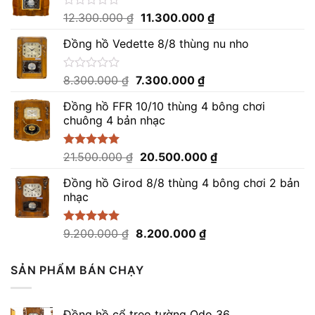
Giá
Giá
Được
12.300.000
₫
11.300.000
₫
xếp
gốc
hiện
hạng
Đồng hồ Vedette 8/8 thùng nu nho
là:
tại
0
12.300.000 ₫.
là:
5
sao
11.300.000 ₫.
Giá
Giá
Được
8.300.000
₫
7.300.000
₫
xếp
gốc
hiện
hạng
Đồng hồ FFR 10/10 thùng 4 bông chơi
là:
tại
0
chuông 4 bản nhạc
8.300.000 ₫.
là:
5
sao
7.300.000 ₫.
Giá
Giá
Được xếp
21.500.000
₫
20.500.000
₫
hạng
5.00
gốc
hiện
5 sao
Đồng hồ Girod 8/8 thùng 4 bông chơi 2 bản
là:
tại
nhạc
21.500.000 ₫.
là:
20.500.000 ₫.
Giá
Giá
Được xếp
9.200.000
₫
8.200.000
₫
hạng
5.00
gốc
hiện
5 sao
là:
tại
SẢN PHẨM BÁN CHẠY
9.200.000 ₫.
là:
8.200.000 ₫.
Đồng hồ cổ treo tường Odo 36