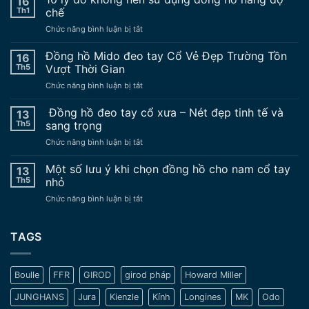
16
Th1
chế
ở
Chức năng bình luận bị tắt
10
lý
Đồng hồ Mido đeo tay Cổ Vẻ Đẹp Trường Tồn
16
do
Th5
Vượt Thời Gian
không
ở
Chức năng bình luận bị tắt
nên
Đồng
sử
hồ
Đồng hồ đeo tay cổ xưa – Nét đẹp tinh tế và
dụng
13
Mido
đồng
Th5
sang trọng
đeo
hồ
ở
Chức năng bình luận bị tắt
tay
nâng
Đồng
Cổ
độ
hồ
Một số lưu ý khi chọn đồng hồ cho nam cổ tay
Vẻ
13
chế
đeo
Đẹp
Th5
nhỏ
tay
Trường
ở
Chức năng bình luận bị tắt
cổ
Tồn
Một
xưa
Vượt
số
–
Thời
lưu
TAGS
Nét
Gian
ý
đẹp
khi
tinh
chọn
tế
Boulle
FFR
GIROD
girod pháp
Howard Miller
đồng
và
hồ
sang
JUNGHANS
Jura
Kienzle
Kính
Longines
MK
Odo
cho
trọng