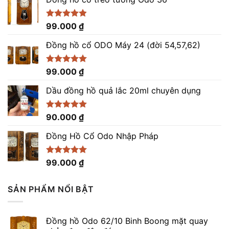
Được xếp
99.000
₫
hạng
4.86
5 sao
Đồng hồ cổ ODO Máy 24 (đời 54,57,62)
Được xếp
99.000
₫
hạng
5.00
5 sao
Dầu đồng hồ quả lắc 20ml chuyên dụng
Được xếp
90.000
₫
hạng
5.00
5 sao
Đồng Hồ Cổ Odo Nhập Pháp
Được xếp
99.000
₫
hạng
4.96
5 sao
SẢN PHẨM NỔI BẬT
Đồng hồ Odo 62/10 Binh Boong mặt quay