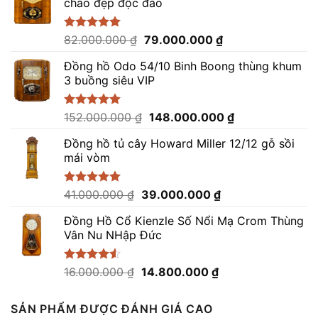
chảo đẹp độc đáo
Giá
Giá
Được xếp
82.000.000
₫
79.000.000
₫
hạng
5.00
gốc
hiện
5 sao
Đồng hồ Odo 54/10 Binh Boong thùng khum
là:
tại
3 buồng siêu VIP
82.000.000 ₫.
là:
79.000.000 ₫.
Giá
Giá
Được xếp
152.000.000
₫
148.000.000
₫
hạng
5.00
gốc
hiện
5 sao
Đồng hồ tủ cây Howard Miller 12/12 gỗ sồi
là:
tại
mái vòm
152.000.000 ₫.
là:
148.000.000 ₫.
Giá
Giá
Được xếp
41.000.000
₫
39.000.000
₫
hạng
5.00
gốc
hiện
5 sao
Đồng Hồ Cổ Kienzle Số Nổi Mạ Crom Thùng
là:
tại
Vân Nu NHập Đức
41.000.000 ₫.
là:
39.000.000 ₫.
Giá
Giá
Được xếp
16.000.000
₫
14.800.000
₫
hạng
4.50
gốc
hiện
5 sao
là:
tại
SẢN PHẨM ĐƯỢC ĐÁNH GIÁ CAO
16.000.000 ₫.
là: