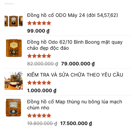
14.800.000 ₫.
Đồng hồ cổ ODO Máy 24 (đời 54,57,62)
Được xếp
99.000
₫
hạng
5.00
5 sao
Đồng hồ Odo 62/10 Binh Boong mặt quay
chảo đẹp độc đáo
Giá
Giá
Được xếp
82.000.000
₫
79.000.000
₫
hạng
5.00
gốc
hiện
5 sao
KIỂM TRA VÀ SỬA CHỮA THEO YÊU CẦU
là:
tại
82.000.000 ₫.
là:
79.000.000 ₫.
Được xếp
1.000.000
₫
hạng
5.00
5 sao
Đồng hồ cổ Map thùng nu bông lúa mạch
chùm nho
Giá
Giá
Được xếp
19.800.000
₫
17.500.000
₫
hạng
5.00
gốc
hiện
5 sao