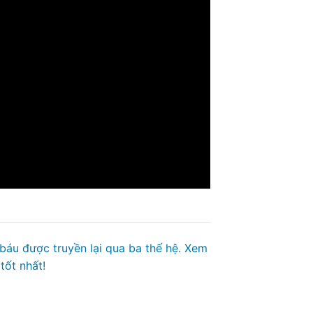
 báu được truyền lại qua ba thế hệ. Xem
tốt nhất!