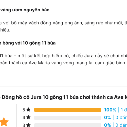
 vàng ươm nguyên bản
a
với bộ máy vách đồng vàng óng ánh, sáng rực như mới, th
hiệu.
n bóng với 10 gông 11 búa
11 búa – một sự kết hợp hiếm có, chiếc
Jura
này sẽ chơi nh
bản thánh ca Ave Maria vang vọng mang lại cảm giác bình 
o
Đồng hồ cổ Jura 10 gông 11 búa chơi thánh ca Ave 
100%
| 1 
5
0%
| 0 đán
4
0%
| 0 đán
3