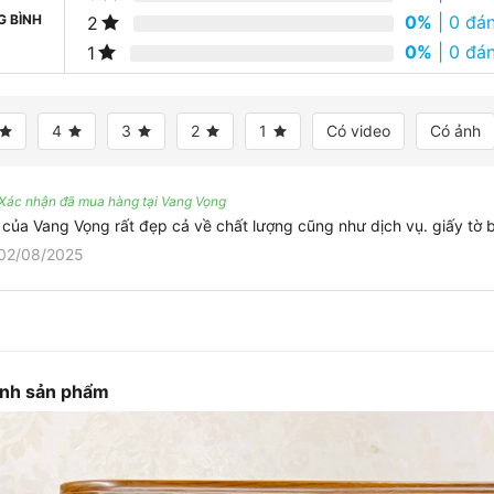
G BÌNH
0%
| 0 đán
2
0%
| 0 đán
1
4
3
2
1
Có video
Có ảnh
Xác nhận đã mua hàng tại Vang Vọng
của Vang Vọng rất đẹp cả về chất lượng cũng như dịch vụ. giấy tờ 
02/08/2025
ảnh sản phẩm