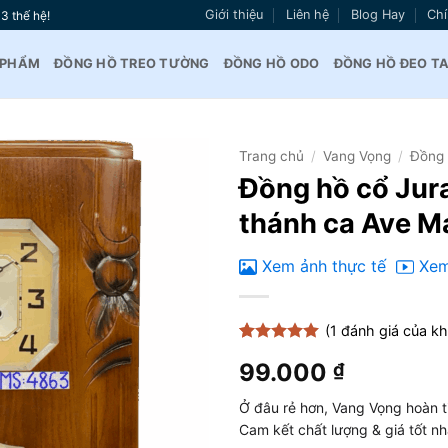
Giới thiệu
Liên hệ
Blog Hay
Chí
3 thế hệ!
 PHẨM
ĐỒNG HỒ TREO TƯỜNG
ĐỒNG HỒ ODO
ĐỒNG HỒ ĐEO T
Trang chủ
/
Vang Vọng
/
Đồng 
Đồng hồ cổ Jura
Thêm
thánh ca Ave M
vào
yêu
thích
Xem ảnh thực tế
Xem
(
1
đánh giá của k
5
1
trên 5
99.000
₫
dựa trên
đánh giá
Ở đâu rẻ hơn, Vang Vọng hoàn t
Cam kết chất lượng & giá tốt n