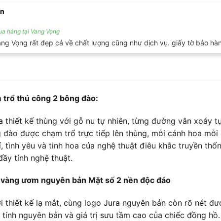
ện
a hàng tại Vang Vọng
ng Vọng rất đẹp cả về chất lượng cũng như dịch vụ. giấy tờ bảo hà
trổ thủ công 2 bông đào:
a
thiết kế thùng với gỗ nu tự nhiên, từng đường vân xoáy t
 đào được chạm trổ trực tiếp lên thùng, mỗi cánh hoa mỗ
ỉ, tình yêu và tinh hoa của nghệ thuật điêu khắc truyền thố
ầy tính nghệ thuật.
 vàng ươm nguyên bản Mặt số 2 nền độc đáo
i thiết kế lạ mắt, cùng logo
Jura
nguyên bản còn rõ nét đượ
tính nguyên bản và giá trị sưu tầm cao của chiếc đồng hồ.