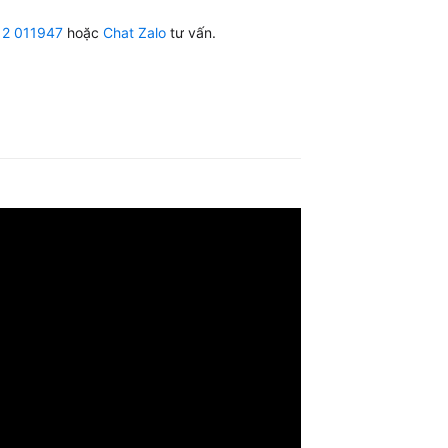
12 011947
hoặc
Chat Zalo
tư vấn.