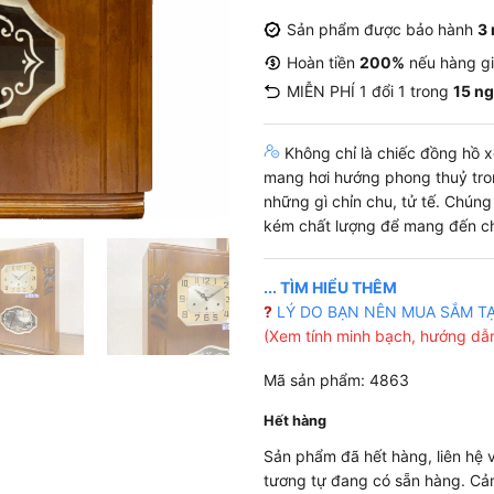
Sản phẩm được bảo hành
3
Hoàn tiền
200%
nếu hàng g
MIỄN PHÍ 1 đổi 1 trong
15 n
Không chỉ là chiếc đồng hồ xe
mang hơi hướng phong thuỷ tro
những gì chỉn chu, tử tế. Chún
kém chất lượng để mang đến ch
... TÌM HIỂU THÊM
?
LÝ DO BẠN NÊN MUA SẮM T
(Xem tính minh bạch, hướng dẫn
Mã sản phẩm: 4863
Hết hàng
Sản phẩm đã hết hàng, liên hệ
tương tự đang có sẵn hàng. Cả