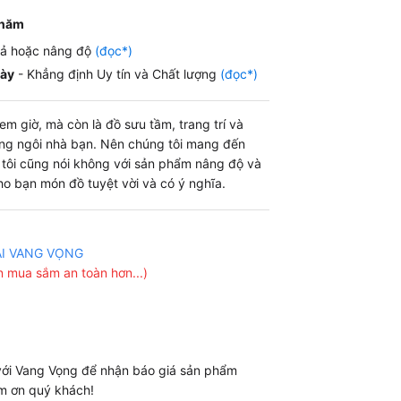
 năm
iả hoặc nâng độ
(đọc*)
gày
- Khẳng định Uy tín và Chất lượng
(đọc*)
m giờ, mà còn là đồ sưu tầm, trang trí và
ng ngôi nhà bạn. Nên chúng tôi mang đến
g tôi cũng nói không với sản phẩm nâng độ và
o bạn món đồ tuyệt vời và có ý nghĩa.
ẠI VANG VỌNG
 mua sắm an toàn hơn...)
 với Vang Vọng để nhận báo giá sản phẩm
m ơn quý khách!