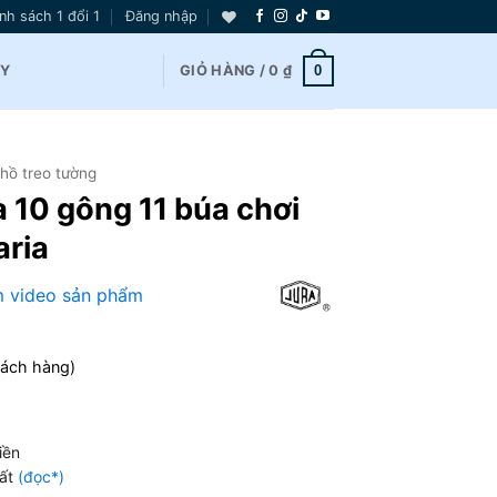
nh sách 1 đổi 1
Đăng nhập
0
AY
GIỎ HÀNG /
0
₫
hồ treo tường
 10 gông 11 búa chơi
aria
 video sản phẩm
hách hàng)
iền
hất
(đọc*)