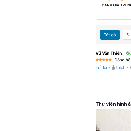
ĐÁNH GIÁ TRUN
Tất cả
5
Vũ Văn Thiện
Đồng hồ 
Được xếp
Trả lời
•
thích
•
hạng
5
5
sao
Thư viện hình 