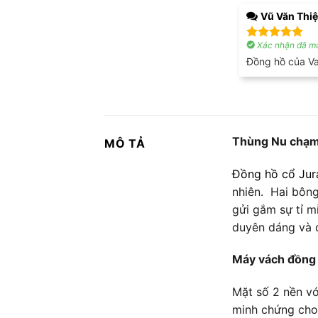
Vũ Văn Thi
Xác nhận đã mu
Được xếp
hạng
5
5
Đồng hồ của Va
sao
Thùng Nu chạm 
MÔ TẢ
Đồng hồ cổ Jur
nhiên. Hai bông
gửi gắm sự tỉ m
duyên dáng và đ
Máy vách đồng
Mặt số 2 nền vớ
minh chứng cho 