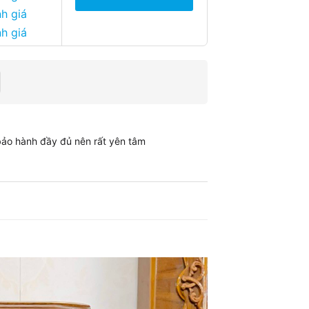
h giá
h giá
bảo hành đầy đủ nên rất yên tâm