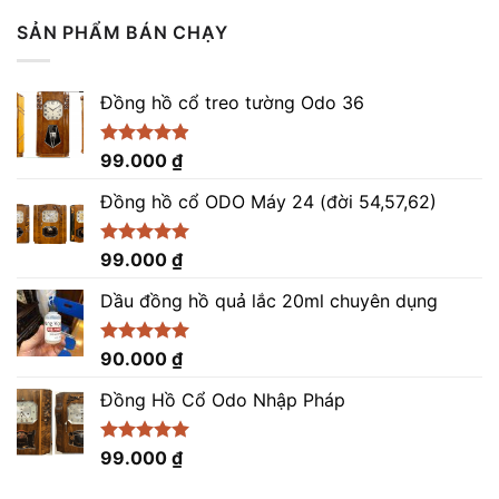
5 sao
là:
tại
SẢN PHẨM BÁN CHẠY
9.200.000 ₫.
là:
8.200.000 ₫.
Đồng hồ cổ treo tường Odo 36
Được xếp
99.000
₫
hạng
4.86
5 sao
Đồng hồ cổ ODO Máy 24 (đời 54,57,62)
Được xếp
99.000
₫
hạng
5.00
5 sao
Dầu đồng hồ quả lắc 20ml chuyên dụng
Được xếp
90.000
₫
hạng
5.00
5 sao
Đồng Hồ Cổ Odo Nhập Pháp
Được xếp
99.000
₫
hạng
4.96
5 sao