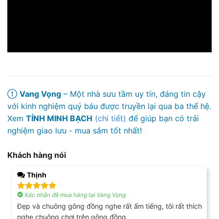
Vang Vọng
– Một nhà sưu tầm uy tín, đáng tin cậy
với kinh nghiệm quý báu được truyền lại qua ba thế hệ.
Xem
TÍNH MINH BẠCH
(chi tiết)
để giúp bạn có trải
nghiệm giao lưu - mua sắm tốt nhất!
Khách hàng nói
Thịnh
Xác nhận đã mua hàng tại Vang Vọng
Được xếp
hạng
5
5
Đẹp và chuông gông đồng nghe rất ấm tiếng, tôi rất thích
sao
nghe chuông chơi trên gông đồng