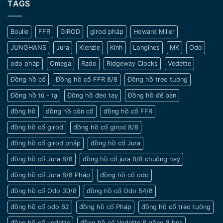
lưu
TAGS
Nét
Gian
ý
đẹp
khi
tinh
chọn
tế
Boulle
FFR
GIROD
girod pháp
Howard Miller
đồng
và
hồ
sang
JUNGHANS
Jura
Kienzle
Kính
Longines
MK
Odo
cho
trọng
nam
odo pháp
Omega
Rado
Ridgeway Clocks
Vedette
cổ
tay
Đồng hồ cổ
Đồng hồ cổ FFR 8/8
Đồng hồ treo tường
nhỏ
Đồng hồ tủ - tạ
Đồng hồ đeo tay
Đồng hồ để bàn
đồng hồ
đồng hồ côn cổ
đồng hồ cổ FFR
đồng hồ cổ girod
đồng hồ cổ girod 8/8
đồng hồ cổ girod pháp
đồng hồ cổ Jura
đồng hồ cổ Jura 8/8
đồng hồ cổ jura 8/8 chuông hay
đồng hồ cổ Jura 8/8 Pháp
đồng hồ cổ odo
đồng hồ cổ Odo 30/8
đồng hồ cổ Odo 54/8
đồng hồ cổ odo 62
đồng hồ cổ Pháp
đồng hồ cổ treo tường
đồng hồ cổ vedette
đồng hồ cổ Vedette 8 gông 8 búa