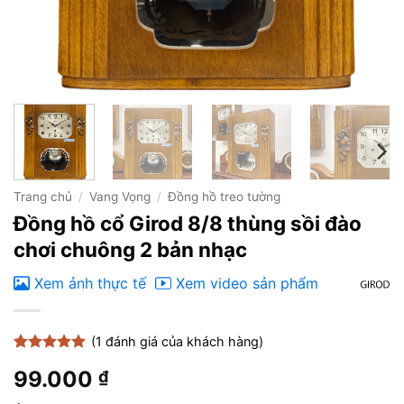
Trang chủ
/
Vang Vọng
/
Đồng hồ treo tường
Đồng hồ cổ Girod 8/8 thùng sồi đào
chơi chuông 2 bản nhạc
Xem ảnh thực tế
Xem video sản phẩm
(
1
đánh giá của khách hàng)
5
1
trên 5
99.000
₫
dựa trên
đánh giá