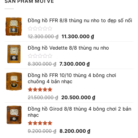
SẢN PHẨM MỚI VỀ
Đồng hồ FFR 8/8 thùng nu nho to đẹp số nổi
Giá
Giá
Được
12.300.000
₫
11.300.000
₫
xếp
gốc
hiện
hạng
Đồng hồ Vedette 8/8 thùng nu nho
là:
tại
0
12.300.000 ₫.
là:
5
sao
11.300.000 ₫.
Giá
Giá
Được
8.300.000
₫
7.300.000
₫
xếp
gốc
hiện
hạng
Đồng hồ FFR 10/10 thùng 4 bông chơi
là:
tại
0
chuông 4 bản nhạc
8.300.000 ₫.
là:
5
sao
7.300.000 ₫.
Giá
Giá
Được xếp
21.500.000
₫
20.500.000
₫
hạng
5.00
gốc
hiện
5 sao
Đồng hồ Girod 8/8 thùng 4 bông chơi 2 bản
là:
tại
nhạc
21.500.000 ₫.
là:
20.500.000 ₫.
Giá
Giá
Được xếp
9.200.000
₫
8.200.000
₫
hạng
5.00
gốc
hiện