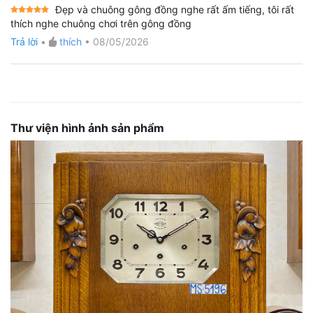
Đẹp và chuông gông đồng nghe rất ấm tiếng, tôi rất
Được xếp
thích nghe chuông chơi trên gông đồng
hạng
5
5
sao
Trả lời
•
thích
•
08/05/2026
Thư viện hình ảnh sản phẩm