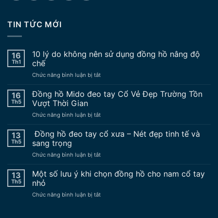
TIN TỨC MỚI
10 lý do không nên sử dụng đồng hồ nâng độ
16
Th1
chế
ở
Chức năng bình luận bị tắt
10
lý
Đồng hồ Mido đeo tay Cổ Vẻ Đẹp Trường Tồn
16
do
Th5
Vượt Thời Gian
không
ở
Chức năng bình luận bị tắt
nên
Đồng
sử
hồ
Đồng hồ đeo tay cổ xưa – Nét đẹp tinh tế và
dụng
13
Mido
đồng
Th5
sang trọng
đeo
hồ
ở
Chức năng bình luận bị tắt
tay
nâng
Đồng
Cổ
độ
hồ
Một số lưu ý khi chọn đồng hồ cho nam cổ tay
Vẻ
13
chế
đeo
Đẹp
Th5
nhỏ
tay
Trường
ở
Chức năng bình luận bị tắt
cổ
Tồn
Một
xưa
Vượt
số
–
Thời