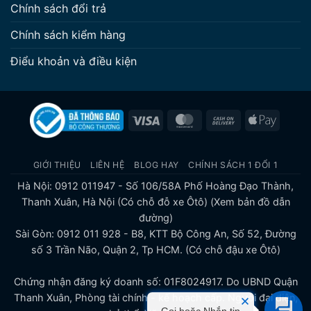
Chính sách đổi trả
Chính sách kiểm hàng
Điểu khoản và điều kiện
Visa
MasterCard
Cash
Apple
On
Pay
Delivery
GIỚI THIỆU
LIÊN HỆ
BLOG HAY
CHÍNH SÁCH 1 ĐỔI 1
Hà Nội: 0912 011947 - Số 106/58A Phố Hoàng Đạo Thành,
Thanh Xuân, Hà Nội (Có chỗ đỗ xe Ôtô)
(Xem bản đồ dẫn
đường)
Sài Gòn: 0912 011 928 - B8, KTT Bộ Công An, Số 52, Đường
số 3 Trần Não, Quận 2, Tp HCM. (Có chỗ đậu xe Ôtô)
Chứng nhận đăng ký doanh số: 01F8024917. Do UBND Quận
Thanh Xuân, Phòng tài chính - kế hoạch cấp. Người đại diện,