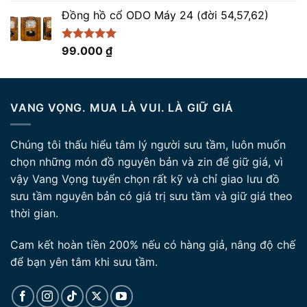
gốc
hiện
5 sao
Đồng hồ cổ ODO Máy 24 (đời 54,57,62)
là:
tại
9.100.000 ₫.
là:
8.700.000 ₫.
Được xếp
99.000
₫
hạng
5.00
5 sao
VANG VỌNG. MUA LÀ VUI. LÀ GIỮ GIÁ
Chúng tôi thấu hiểu tâm lý người sưu tầm, luôn muốn
chọn những món đồ nguyên bản và zin để giữ giá, vì
vậy Vang Vọng tuyển chọn rất kỹ và chỉ giao lưu đồ
sưu tầm nguyên bản có giá trị sưu tầm và giữ giá theo
thời gian.
Cam kết hoàn tiền 200% nếu có hàng giả, nâng độ chế
để bạn yên tâm khi sưu tầm.