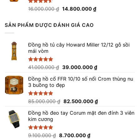
39.000.000 ₫.
Giá
Giá
Được xếp
16.000.000
₫
14.800.000
₫
hạng
4.50
gốc
hiện
5 sao
là:
tại
SẢN PHẨM ĐƯỢC ĐÁNH GIÁ CAO
16.000.000 ₫.
là:
14.800.000 ₫.
Đồng hồ tủ cây Howard Miller 12/12 gỗ sồi
mái vòm
Giá
Giá
Được xếp
41.000.000
₫
39.000.000
₫
hạng
5.00
gốc
hiện
5 sao
Đồng hồ cổ FFR 10/10 số nổi Crom thùng nu
là:
tại
3 buồng to đẹp
41.000.000 ₫.
là:
39.000.000 ₫.
Giá
Giá
Được xếp
85.000.000
₫
82.500.000
₫
hạng
5.00
gốc
hiện
5 sao
Đồng hồ đeo tay Corum mặt đen đính 3 viên
là:
tại
kim cương
85.000.000 ₫.
là:
82.500.000 ₫.
Giá
Giá
Được xếp
9.100.000
₫
8.700.000
₫
hạng
5.00