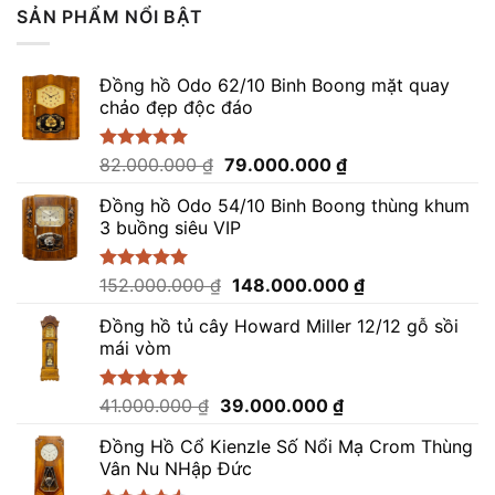
SẢN PHẨM NỔI BẬT
Đồng hồ Odo 62/10 Binh Boong mặt quay
chảo đẹp độc đáo
Giá
Giá
Được xếp
82.000.000
₫
79.000.000
₫
hạng
5.00
gốc
hiện
5 sao
Đồng hồ Odo 54/10 Binh Boong thùng khum
là:
tại
3 buồng siêu VIP
82.000.000 ₫.
là:
79.000.000 ₫.
Giá
Giá
Được xếp
152.000.000
₫
148.000.000
₫
hạng
5.00
gốc
hiện
5 sao
Đồng hồ tủ cây Howard Miller 12/12 gỗ sồi
là:
tại
mái vòm
152.000.000 ₫.
là:
148.000.000 ₫.
Giá
Giá
Được xếp
41.000.000
₫
39.000.000
₫
hạng
5.00
gốc
hiện
5 sao
Đồng Hồ Cổ Kienzle Số Nổi Mạ Crom Thùng
là:
tại
Vân Nu NHập Đức
41.000.000 ₫.
là: