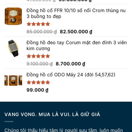
hạng
5.00
gốc
hiện
5 sao
Đồng hồ cổ FFR 10/10 số nổi Crom thùng nu
là:
tại
3 buồng to đẹp
41.000.000 ₫.
là:
39.000.000 ₫.
Giá
Giá
Được xếp
85.000.000
₫
82.500.000
₫
hạng
5.00
gốc
hiện
5 sao
Đồng hồ đeo tay Corum mặt đen đính 3 viên
là:
tại
kim cương
85.000.000 ₫.
là:
82.500.000 ₫.
Giá
Giá
Được xếp
9.100.000
₫
8.700.000
₫
hạng
5.00
gốc
hiện
5 sao
Đồng hồ cổ ODO Máy 24 (đời 54,57,62)
là:
tại
9.100.000 ₫.
là:
8.700.000 ₫.
Được xếp
99.000
₫
hạng
5.00
5 sao
VANG VỌNG. MUA LÀ VUI. LÀ GIỮ GIÁ
Chúng tôi thấu hiểu tâm lý người sưu tầm, luôn muốn