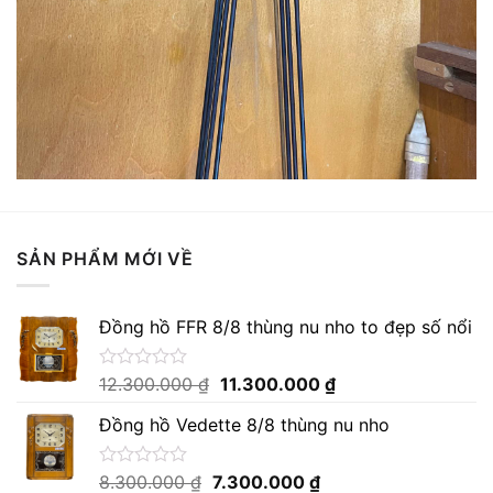
SẢN PHẨM MỚI VỀ
Đồng hồ FFR 8/8 thùng nu nho to đẹp số nổi
Giá
Giá
Được
12.300.000
₫
11.300.000
₫
xếp
gốc
hiện
hạng
Đồng hồ Vedette 8/8 thùng nu nho
là:
tại
0
12.300.000 ₫.
là:
5
sao
11.300.000 ₫.
Giá
Giá
Được
8.300.000
₫
7.300.000
₫