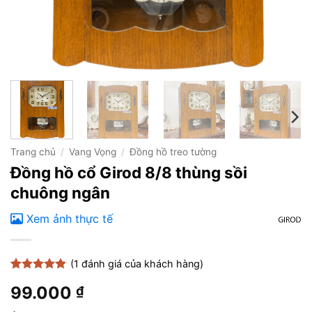
Trang chủ
/
Vang Vọng
/
Đồng hồ treo tường
Đồng hồ cổ Girod 8/8 thùng sồi
chuông ngân
Xem ảnh thực tế
(
1
đánh giá của khách hàng)
5
1
trên 5
99.000
₫
dựa trên
đánh giá