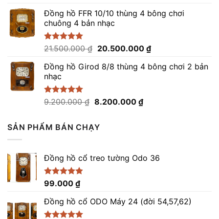
xếp
gốc
hiện
hạng
Đồng hồ FFR 10/10 thùng 4 bông chơi
là:
tại
0
chuông 4 bản nhạc
8.300.000 ₫.
là:
5
sao
7.300.000 ₫.
Giá
Giá
Được xếp
21.500.000
₫
20.500.000
₫
hạng
5.00
gốc
hiện
5 sao
Đồng hồ Girod 8/8 thùng 4 bông chơi 2 bản
là:
tại
nhạc
21.500.000 ₫.
là:
20.500.000 ₫.
Giá
Giá
Được xếp
9.200.000
₫
8.200.000
₫
hạng
5.00
gốc
hiện
5 sao
là:
tại
SẢN PHẨM BÁN CHẠY
9.200.000 ₫.
là:
8.200.000 ₫.
Đồng hồ cổ treo tường Odo 36
Được xếp
99.000
₫
hạng
4.86
5 sao
Đồng hồ cổ ODO Máy 24 (đời 54,57,62)