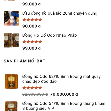
Được xếp
99.000
₫
hạng
5.00
5 sao
Dầu đồng hồ quả lắc 20ml chuyên dụng
Được xếp
90.000
₫
hạng
5.00
5 sao
Đồng Hồ Cổ Odo Nhập Pháp
Được xếp
99.000
₫
hạng
4.96
5 sao
SẢN PHẨM NỔI BẬT
Đồng hồ Odo 62/10 Binh Boong mặt quay
chảo đẹp độc đáo
Giá
Giá
Được xếp
82.000.000
₫
79.000.000
₫
hạng
5.00
gốc
hiện
5 sao
Đồng hồ Odo 54/10 Binh Boong thùng khum
là:
tại
3 buồng siêu VIP
82.000.000 ₫.
là: