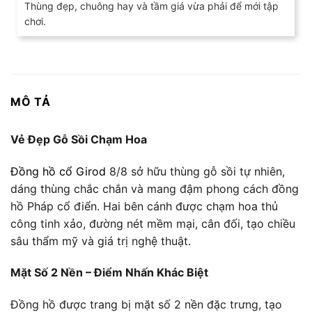
Thùng đẹp, chuông hay và tầm giá vừa phải để mới tập
Được xếp
hạng
5
5
chơi.
sao
MÔ TẢ
Vẻ Đẹp Gỗ Sồi Chạm Hoa
Đồng hồ cổ Girod
8/8 sở hữu thùng gỗ sồi tự nhiên,
dáng thùng chắc chắn và mang đậm phong cách đồng
hồ Pháp cổ điển. Hai bên cánh được chạm hoa thủ
công tinh xảo, đường nét mềm mại, cân đối, tạo chiều
sâu thẩm mỹ và giá trị nghệ thuật.
Mặt Số 2 Nền – Điểm Nhấn Khác Biệt
Đồng hồ được trang bị mặt số 2 nền đặc trưng, tạo