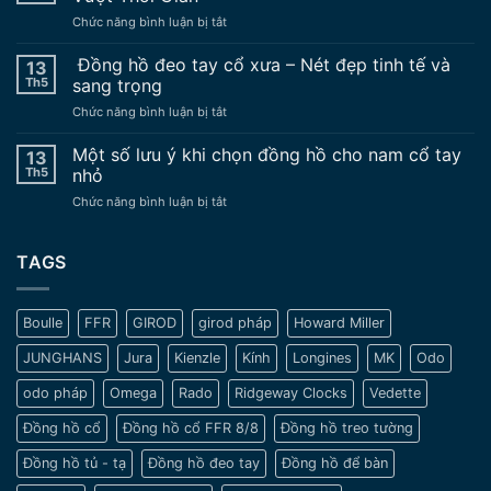
không
ở
Chức năng bình luận bị tắt
nên
Đồng
sử
hồ
Đồng hồ đeo tay cổ xưa – Nét đẹp tinh tế và
dụng
13
Mido
đồng
Th5
sang trọng
đeo
hồ
ở
Chức năng bình luận bị tắt
tay
nâng
Đồng
Cổ
độ
hồ
Một số lưu ý khi chọn đồng hồ cho nam cổ tay
Vẻ
13
chế
đeo
Đẹp
Th5
nhỏ
tay
Trường
ở
Chức năng bình luận bị tắt
cổ
Tồn
Một
xưa
Vượt
số
–
Thời
lưu
TAGS
Nét
Gian
ý
đẹp
khi
tinh
chọn
tế
Boulle
FFR
GIROD
girod pháp
Howard Miller
đồng
và
hồ
sang
JUNGHANS
Jura
Kienzle
Kính
Longines
MK
Odo
cho
trọng
nam
odo pháp
Omega
Rado
Ridgeway Clocks
Vedette
cổ
tay
Đồng hồ cổ
Đồng hồ cổ FFR 8/8
Đồng hồ treo tường
nhỏ
Đồng hồ tủ - tạ
Đồng hồ đeo tay
Đồng hồ để bàn