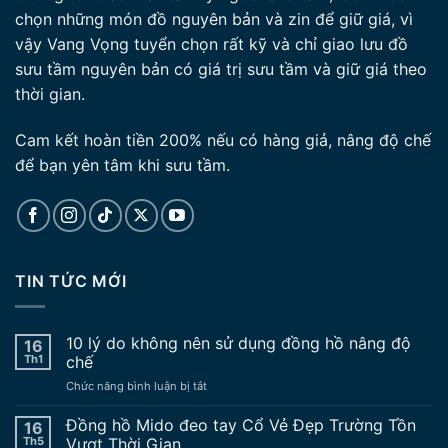
chọn những món đồ nguyên bản và zin để giữ giá, vì
vậy Vang Vọng tuyển chọn rất kỹ và chỉ giao lưu đồ
sưu tầm nguyên bản có giá trị sưu tầm và giữ giá theo
thời gian.
Cam kết hoàn tiền 200% nếu có hàng giả, nâng độ chế
để bạn yên tâm khi sưu tầm.
TIN TỨC MỚI
10 lý do không nên sử dụng đồng hồ nâng độ
16
Th1
chế
ở
Chức năng bình luận bị tắt
10
lý
Đồng hồ Mido đeo tay Cổ Vẻ Đẹp Trường Tồn
16
do
Th5
Vượt Thời Gian