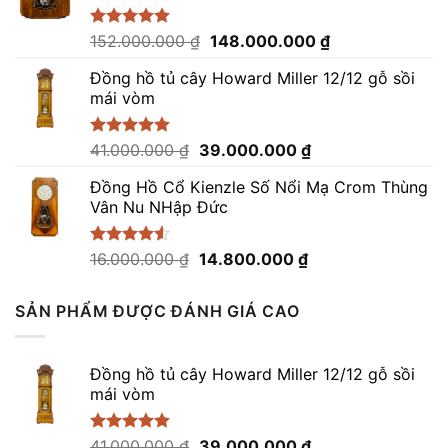
79.000.000 ₫.
Giá
Giá
Được xếp
152.000.000
₫
148.000.000
₫
hạng
5.00
gốc
hiện
5 sao
Đồng hồ tủ cây Howard Miller 12/12 gỗ sồi
là:
tại
mái vòm
152.000.000 ₫.
là:
148.000.000 ₫.
Giá
Giá
Được xếp
41.000.000
₫
39.000.000
₫
hạng
5.00
gốc
hiện
5 sao
Đồng Hồ Cổ Kienzle Số Nổi Mạ Crom Thùng
là:
tại
Vân Nu NHập Đức
41.000.000 ₫.
là:
39.000.000 ₫.
Giá
Giá
Được xếp
16.000.000
₫
14.800.000
₫
hạng
4.50
gốc
hiện
5 sao
là:
tại
SẢN PHẨM ĐƯỢC ĐÁNH GIÁ CAO
16.000.000 ₫.
là:
14.800.000 ₫.
Đồng hồ tủ cây Howard Miller 12/12 gỗ sồi
mái vòm
Giá
Giá
Được xếp
41.000.000
₫
39.000.000
₫