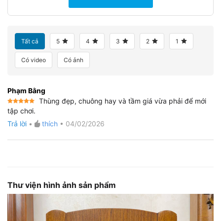
Tất cả
5
4
3
2
1
Có video
Có ảnh
Phạm Bằng
Thùng đẹp, chuông hay và tầm giá vừa phải để mới
Được xếp
tập chơi.
hạng
5
5
sao
Trả lời
•
thích
•
04/02/2026
Thư viện hình ảnh sản phẩm