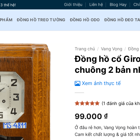
Giới thiệu
Liên hệ
Blog Hay
Chí
3 thế hệ!
 PHẨM
ĐỒNG HỒ TREO TƯỜNG
ĐỒNG HỒ ODO
ĐỒNG HỒ ĐEO T
Trang chủ
/
Vang Vọng
/
Đồng 
Đồng hồ cổ Giro
Thêm
chuông 2 bản n
vào
yêu
thích
Xem ảnh thực tế
(
1
đánh giá của k
5
1
trên 5
99.000
₫
dựa trên
đánh giá
Ở đâu rẻ hơn, Vang Vọng hoàn t
Cam kết chất lượng & giá tốt n