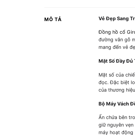
Vẻ Đẹp Sang T
MÔ TẢ
Đồng hồ cổ Gir
đường vân gỗ m
mang đến vẻ đẹ
Mặt Số Đầy Đủ
Mặt số của chi
đọc. Đặc biệt l
của thương hiệu
Bộ Máy Vách 
Ẩn chứa bên tro
giữ nguyên vẹn 
máy hoạt động b