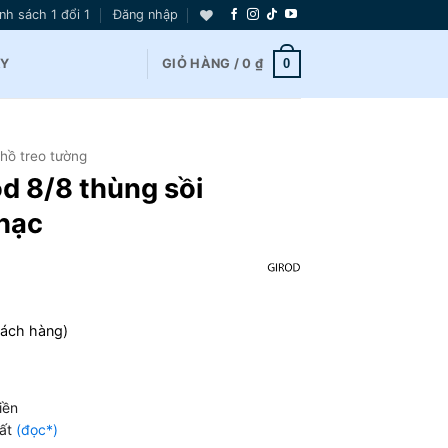
nh sách 1 đổi 1
Đăng nhập
0
AY
GIỎ HÀNG /
0
₫
hồ treo tường
d 8/8 thùng sồi
hạc
hách hàng)
iền
hất
(đọc*)