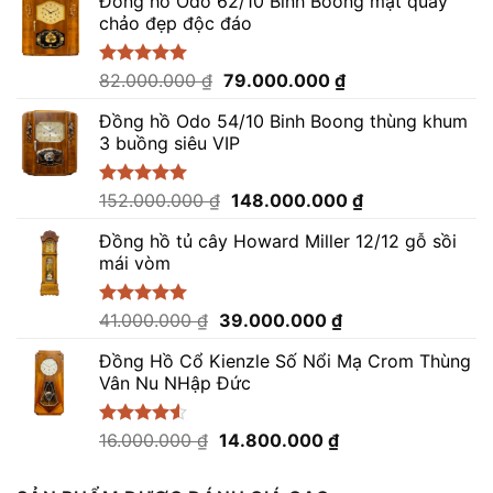
Đồng hồ Odo 62/10 Binh Boong mặt quay
chảo đẹp độc đáo
Giá
Giá
Được xếp
82.000.000
₫
79.000.000
₫
hạng
5.00
gốc
hiện
5 sao
Đồng hồ Odo 54/10 Binh Boong thùng khum
là:
tại
3 buồng siêu VIP
82.000.000 ₫.
là:
79.000.000 ₫.
Giá
Giá
Được xếp
152.000.000
₫
148.000.000
₫
hạng
5.00
gốc
hiện
5 sao
Đồng hồ tủ cây Howard Miller 12/12 gỗ sồi
là:
tại
mái vòm
152.000.000 ₫.
là:
148.000.000 ₫.
Giá
Giá
Được xếp
41.000.000
₫
39.000.000
₫
hạng
5.00
gốc
hiện
5 sao
Đồng Hồ Cổ Kienzle Số Nổi Mạ Crom Thùng
là:
tại
Vân Nu NHập Đức
41.000.000 ₫.
là:
39.000.000 ₫.
Giá
Giá
Được xếp
16.000.000
₫
14.800.000
₫
hạng
4.50
gốc
hiện
5 sao
là:
tại