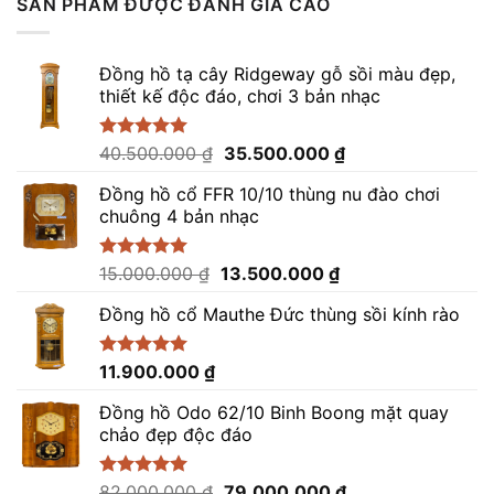
SẢN PHẨM ĐƯỢC ĐÁNH GIÁ CAO
16.000.000 ₫.
là:
14.800.000 ₫.
Đồng hồ tạ cây Ridgeway gỗ sồi màu đẹp,
thiết kế độc đáo, chơi 3 bản nhạc
Giá
Giá
Được xếp
40.500.000
₫
35.500.000
₫
hạng
5.00
gốc
hiện
5 sao
Đồng hồ cổ FFR 10/10 thùng nu đào chơi
là:
tại
chuông 4 bản nhạc
40.500.000 ₫.
là:
35.500.000 ₫.
Giá
Giá
Được xếp
15.000.000
₫
13.500.000
₫
hạng
5.00
gốc
hiện
5 sao
Đồng hồ cổ Mauthe Đức thùng sồi kính rào
là:
tại
15.000.000 ₫.
là:
13.500.000 ₫.
Được xếp
11.900.000
₫
hạng
5.00
5 sao
Đồng hồ Odo 62/10 Binh Boong mặt quay
chảo đẹp độc đáo
Giá
Giá
Được xếp
82.000.000
₫
79.000.000
₫