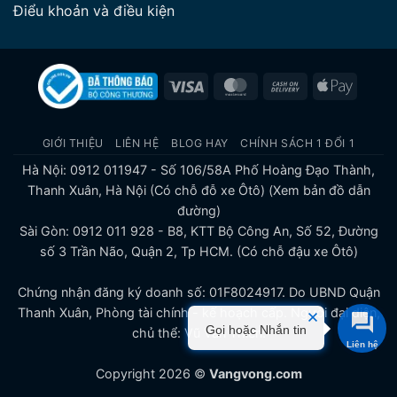
Điểu khoản và điều kiện
Visa
MasterCard
Cash
Apple
On
Pay
Delivery
GIỚI THIỆU
LIÊN HỆ
BLOG HAY
CHÍNH SÁCH 1 ĐỔI 1
Hà Nội: 0912 011947 - Số 106/58A Phố Hoàng Đạo Thành,
Thanh Xuân, Hà Nội (Có chỗ đỗ xe Ôtô)
(Xem bản đồ dẫn
đường)
Sài Gòn: 0912 011 928 - B8, KTT Bộ Công An, Số 52, Đường
số 3 Trần Não, Quận 2, Tp HCM. (Có chỗ đậu xe Ôtô)
Chứng nhận đăng ký doanh số: 01F8024917. Do UBND Quận
Thanh Xuân, Phòng tài chính - kế hoạch cấp. Người đại diện,
Gọi hoặc Nhắn tin
chủ thể: Vũ Văn Thiên.
Copyright 2026 ©
Vangvong.com