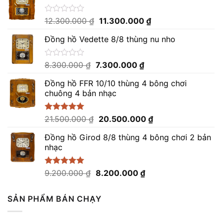
Giá
Giá
Được
12.300.000
₫
11.300.000
₫
xếp
gốc
hiện
hạng
Đồng hồ Vedette 8/8 thùng nu nho
là:
tại
0
12.300.000 ₫.
là:
5
sao
11.300.000 ₫.
Giá
Giá
Được
8.300.000
₫
7.300.000
₫
xếp
gốc
hiện
hạng
Đồng hồ FFR 10/10 thùng 4 bông chơi
là:
tại
0
chuông 4 bản nhạc
8.300.000 ₫.
là:
5
sao
7.300.000 ₫.
Giá
Giá
Được xếp
21.500.000
₫
20.500.000
₫
hạng
5.00
gốc
hiện
5 sao
Đồng hồ Girod 8/8 thùng 4 bông chơi 2 bản
là:
tại
nhạc
21.500.000 ₫.
là:
20.500.000 ₫.
Giá
Giá
Được xếp
9.200.000
₫
8.200.000
₫
hạng
5.00
gốc
hiện
5 sao
là:
tại
SẢN PHẨM BÁN CHẠY
9.200.000 ₫.
là:
8.200.000 ₫.