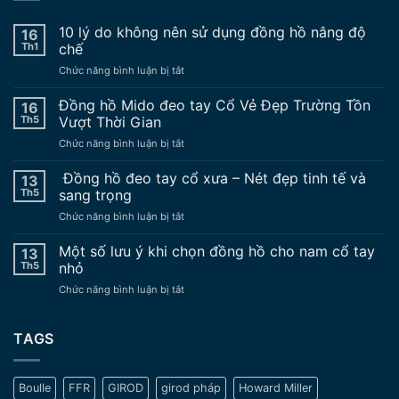
10 lý do không nên sử dụng đồng hồ nâng độ
16
Th1
chế
ở
Chức năng bình luận bị tắt
10
lý
Đồng hồ Mido đeo tay Cổ Vẻ Đẹp Trường Tồn
16
do
Th5
Vượt Thời Gian
không
ở
Chức năng bình luận bị tắt
nên
Đồng
sử
hồ
Đồng hồ đeo tay cổ xưa – Nét đẹp tinh tế và
dụng
13
Mido
đồng
Th5
sang trọng
đeo
hồ
ở
Chức năng bình luận bị tắt
tay
nâng
Đồng
Cổ
độ
hồ
Một số lưu ý khi chọn đồng hồ cho nam cổ tay
Vẻ
13
chế
đeo
Đẹp
Th5
nhỏ
tay
Trường
ở
Chức năng bình luận bị tắt
cổ
Tồn
Một
xưa
Vượt
số
–
Thời
lưu
TAGS
Nét
Gian
ý
đẹp
khi
tinh
chọn
tế
Boulle
FFR
GIROD
girod pháp
Howard Miller
đồng
và