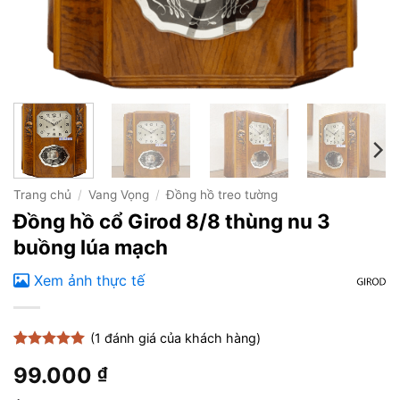
Trang chủ
/
Vang Vọng
/
Đồng hồ treo tường
Đồng hồ cổ Girod 8/8 thùng nu 3
buồng lúa mạch
Xem ảnh thực tế
(
1
đánh giá của khách hàng)
5
1
trên 5
99.000
₫
dựa trên
đánh giá