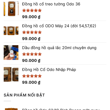
Đồng hồ cổ treo tường Odo 36
Được xếp
99.000
₫
hạng
4.86
5 sao
Đồng hồ cổ ODO Máy 24 (đời 54,57,62)
Được xếp
99.000
₫
hạng
5.00
5 sao
Dầu đồng hồ quả lắc 20ml chuyên dụng
Được xếp
90.000
₫
hạng
5.00
5 sao
Đồng Hồ Cổ Odo Nhập Pháp
Được xếp
99.000
₫
hạng
4.96
5 sao
SẢN PHẨM NỔI BẬT