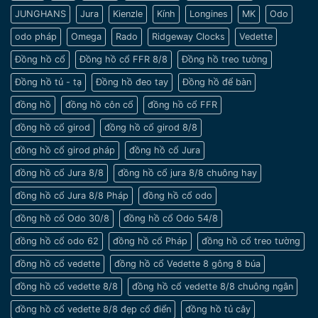
hồ
sang
JUNGHANS
Jura
Kienzle
Kính
Longines
MK
Odo
cho
trọng
nam
odo pháp
Omega
Rado
Ridgeway Clocks
Vedette
cổ
tay
Đồng hồ cổ
Đồng hồ cổ FFR 8/8
Đồng hồ treo tường
nhỏ
Đồng hồ tủ - tạ
Đồng hồ đeo tay
Đồng hồ để bàn
đồng hồ
đồng hồ côn cổ
đồng hồ cổ FFR
đồng hồ cổ girod
đồng hồ cổ girod 8/8
đồng hồ cổ girod pháp
đồng hồ cổ Jura
đồng hồ cổ Jura 8/8
đồng hồ cổ jura 8/8 chuông hay
đồng hồ cổ Jura 8/8 Pháp
đồng hồ cổ odo
đồng hồ cổ Odo 30/8
đồng hồ cổ Odo 54/8
đồng hồ cổ odo 62
đồng hồ cổ Pháp
đồng hồ cổ treo tường
đồng hồ cổ vedette
đồng hồ cổ Vedette 8 gông 8 búa
đồng hồ cổ vedette 8/8
đồng hồ cổ vedette 8/8 chuông ngân
đồng hồ cổ vedette 8/8 đẹp cổ điển
đồng hồ tủ cây