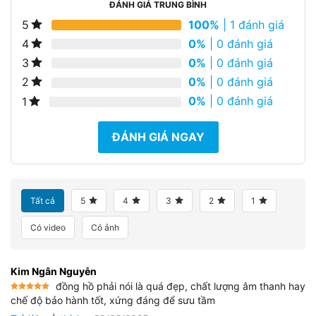
ĐÁNH GIÁ TRUNG BÌNH
100%
| 1 đánh giá
5
0%
| 0 đánh giá
4
0%
| 0 đánh giá
3
0%
| 0 đánh giá
2
0%
| 0 đánh giá
1
ĐÁNH GIÁ NGAY
Tất cả
5
4
3
2
1
Có video
Có ảnh
Kim Ngân Nguyễn
đồng hồ phải nói là quá đẹp, chất lượng âm thanh hay
Được xếp
chế độ bảo hành tốt, xứng đáng để sưu tầm
hạng
5
5
sao