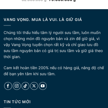
hạng
5.00
gốc
hiện
5 sao
là:
tại
82.000.000 ₫.
là:
VANG VỌNG. MUA LÀ VUI. LÀ GIỮ GIÁ
79.000.000 ₫.
Chúng tôi thấu hiểu tâm lý người sưu tầm, luôn muốn
chọn những món đồ nguyên bản và zin để giữ giá, vì
vậy Vang Vọng tuyển chọn rất kỹ và chỉ giao lưu đồ
sưu tầm nguyên bản có giá trị sưu tầm và giữ giá theo
thời gian.
Cam kết hoàn tiền 200% nếu có hàng giả, nâng độ chế
để bạn yên tâm khi sưu tầm.
TIN TỨC MỚI