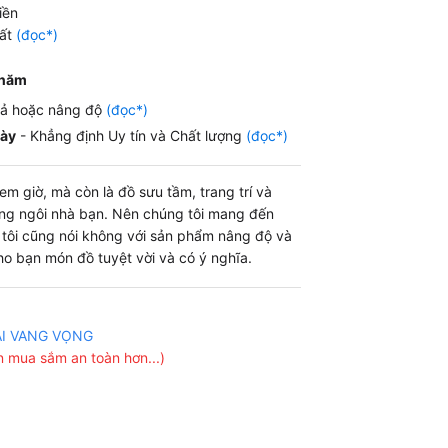
iền
99.000 ₫.
hất
(đọc*)
 năm
iả hoặc nâng độ
(đọc*)
gày
- Khẳng định Uy tín và Chất lượng
(đọc*)
m giờ, mà còn là đồ sưu tầm, trang trí và
ng ngôi nhà bạn. Nên chúng tôi mang đến
g tôi cũng nói không với sản phẩm nâng độ và
o bạn món đồ tuyệt vời và có ý nghĩa.
ẠI VANG VỌNG
 mua sắm an toàn hơn...)