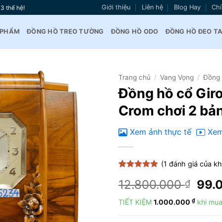
Giới thiệu
Liên hệ
Blog Hay
Chí
3 thế hệ!
 PHẨM
ĐỒNG HỒ TREO TƯỜNG
ĐỒNG HỒ ODO
ĐỒNG HỒ ĐEO T
Trang chủ
/
Vang Vọng
/
Đồng 
Đồng hồ cổ Gir
Thêm
Crom chơi 2 bả
vào
yêu
thích
Xem ảnh thực tế
Xem
(
1
đánh giá của k
5
1
trên 5
Giá
12.800.000
99.
₫
dựa trên
đánh giá
gốc
₫
TIẾT KIỆM
1.000.000
khi mua
là:
12.8