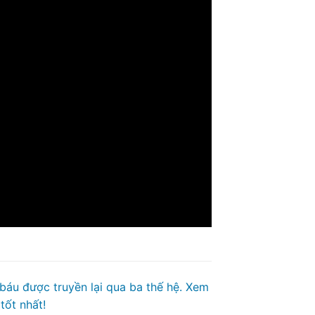
 báu được truyền lại qua ba thế hệ. Xem
tốt nhất!