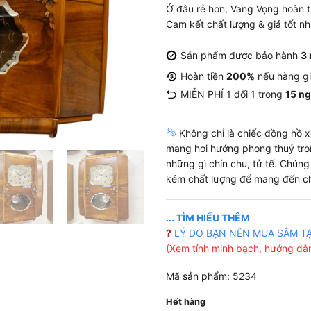
Ở đâu rẻ hơn, Vang Vọng hoàn t
Cam kết chất lượng & giá tốt n
Sản phẩm được bảo hành
3
Hoàn tiền
200%
nếu hàng g
MIỄN PHÍ 1 đổi 1 trong
15 n
Không chỉ là chiếc đồng hồ xe
mang hơi hướng phong thuỷ tro
những gì chỉn chu, tử tế. Chún
kém chất lượng để mang đến ch
... TÌM HIỂU THÊM
?
LÝ DO BẠN NÊN MUA SẮM T
(Xem tính minh bạch, hướng dẫn
Mã sản phẩm: 5234
Hết hàng