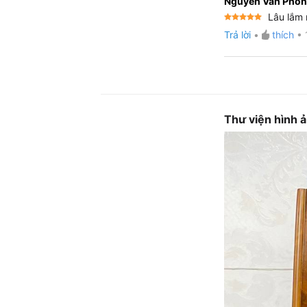
Nguyễn Văn Pho
Lâu lắm 
Được xếp
Trả lời
•
thích
•
hạng
5
5
sao
Thư viện hình 