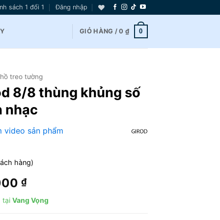
nh sách 1 đổi 1
Đăng nhập
0
AY
GIỎ HÀNG /
0
₫
hồ treo tường
od 8/8 thùng khủng số
n nhạc
 video sản phẩm
hách hàng)
Giá
000
₫
hiện
 tại
Vang Vọng
tại
00.000 ₫.
là: