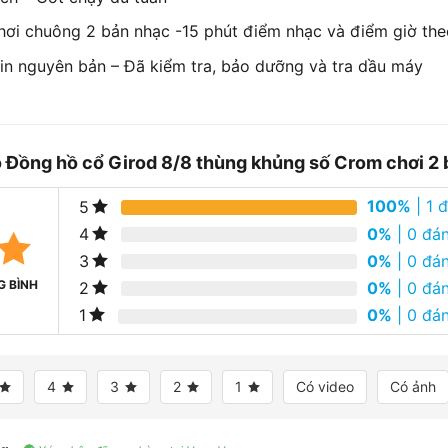
hơi chuông 2 bản nhạc -15 phút điểm nhạc và điểm giờ the
Zin nguyên bản – Đã kiểm tra, bảo dưỡng và tra dầu máy
o
Đồng hồ cổ Girod 8/8 thùng khủng số Crom chơi 2
100%
| 1 
5
0%
| 0 đán
4
0%
| 0 đán
3
G BÌNH
0%
| 0 đán
2
0%
| 0 đán
1
4
3
2
1
Có video
Có ảnh