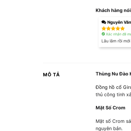
Khách hàng nói
Nguyễn Vă
Xác nhận đã mu
Được xếp
hạng
5
5
Lâu lắm rồi mới
sao
Thùng Nu Đào 
MÔ TẢ
Đồng hồ cổ Gir
thủ công tinh x
Mặt Số Crom
Mặt số Crom sán
nguyên bản.