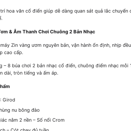
 trí hoa văn cổ điển giúp dễ dàng quan sát quả lắc chuyển
.
Ươm & Âm Thanh Chơi Chuông 2 Bản Nhạc
 máy Zin vàng ươm nguyên bản, vận hành ổn định, nhịp đều,
p cao cấp.
 – 8 búa chơi 2 bản nhạc cổ điển, chuông điểm nhạc mỗi 1
n dài, tròn tiếng và ấm áp.
phẩm
: Girod
Thùng nu bông đào
 giác nằm 2 nền – Số nổi Crom
ách – Cót chạy đủ tuần