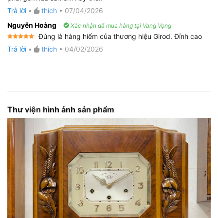
hạng
5
5
sao
Trả lời
•
thích
•
07/04/2026
Nguyễn Hoàng
Xác nhận đã mua hàng tại Vang Vọng
Đúng là hàng hiếm của thương hiệu Girod. Đỉnh cao
Được xếp
Trả lời
•
thích
•
04/02/2026
hạng
5
5
sao
Thư viện hình ảnh sản phẩm