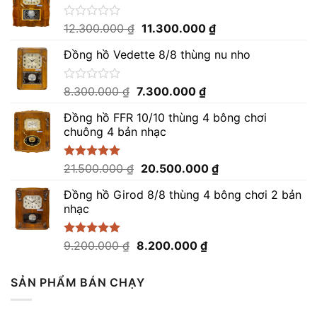
Giá
Giá
Được
12.300.000
₫
11.300.000
₫
xếp
gốc
hiện
hạng
Đồng hồ Vedette 8/8 thùng nu nho
là:
tại
0
12.300.000 ₫.
là:
5
sao
11.300.000 ₫.
Giá
Giá
Được
8.300.000
₫
7.300.000
₫
xếp
gốc
hiện
hạng
Đồng hồ FFR 10/10 thùng 4 bông chơi
là:
tại
0
chuông 4 bản nhạc
8.300.000 ₫.
là:
5
sao
7.300.000 ₫.
Giá
Giá
Được xếp
21.500.000
₫
20.500.000
₫
hạng
5.00
gốc
hiện
5 sao
Đồng hồ Girod 8/8 thùng 4 bông chơi 2 bản
là:
tại
nhạc
21.500.000 ₫.
là:
20.500.000 ₫.
Giá
Giá
Được xếp
9.200.000
₫
8.200.000
₫
hạng
5.00
gốc
hiện
5 sao
là:
tại
SẢN PHẨM BÁN CHẠY
9.200.000 ₫.
là:
8.200.000 ₫.