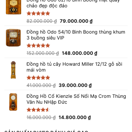
chảo đẹp độc đáo
Giá
Giá
Được xếp
82.000.000
₫
79.000.000
₫
hạng
5.00
gốc
hiện
5 sao
Đồng hồ Odo 54/10 Binh Boong thùng khum
là:
tại
3 buồng siêu VIP
82.000.000 ₫.
là:
79.000.000 ₫.
Giá
Giá
Được xếp
152.000.000
₫
148.000.000
₫
hạng
5.00
gốc
hiện
5 sao
Đồng hồ tủ cây Howard Miller 12/12 gỗ sồi
là:
tại
mái vòm
152.000.000 ₫.
là:
148.000.000 ₫.
Giá
Giá
Được xếp
41.000.000
₫
39.000.000
₫
hạng
5.00
gốc
hiện
5 sao
Đồng Hồ Cổ Kienzle Số Nổi Mạ Crom Thùng
là:
tại
Vân Nu NHập Đức
41.000.000 ₫.
là:
39.000.000 ₫.
Giá
Giá
Được xếp
16.000.000
₫
14.800.000
₫
hạng
4.50
gốc
hiện
5 sao
là:
tại