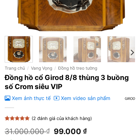
Trang chủ
/
Vang Vọng
/
Đồng hồ treo tường
Đồng hồ cổ Girod 8/8 thùng 3 buồng
số Crom siêu VIP
Xem ảnh thực tế
Xem video sản phẩm
(
2
đánh giá của khách hàng)
5
2
trên 5
Giá
Giá
31.000.000
99.000
₫
₫
dựa trên
đánh giá
gốc
hiện