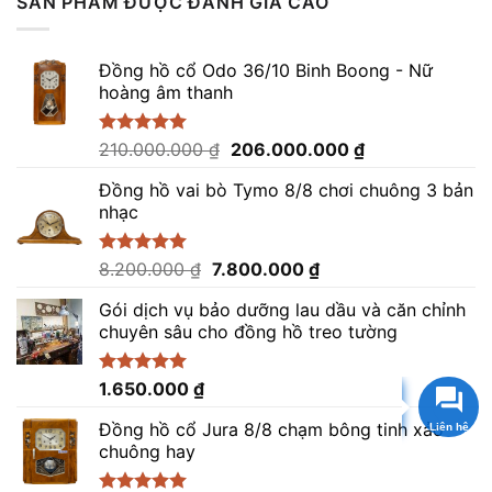
SẢN PHẨM ĐƯỢC ĐÁNH GIÁ CAO
16.000.000 ₫.
là:
14.800.000 ₫.
Đồng hồ cổ Odo 36/10 Binh Boong - Nữ
hoàng âm thanh
Giá
Giá
Được xếp
210.000.000
₫
206.000.000
₫
hạng
5.00
gốc
hiện
5 sao
Đồng hồ vai bò Tymo 8/8 chơi chuông 3 bản
là:
tại
nhạc
210.000.000 ₫.
là:
206.000.000 ₫.
Giá
Giá
Được xếp
8.200.000
₫
7.800.000
₫
hạng
5.00
gốc
hiện
5 sao
Gói dịch vụ bảo dưỡng lau dầu và căn chỉnh
là:
tại
chuyên sâu cho đồng hồ treo tường
8.200.000 ₫.
là:
7.800.000 ₫.
Được xếp
1.650.000
₫
hạng
5.00
Gọi hoặc Nhắn tin
5 sao
Đồng hồ cổ Jura 8/8 chạm bông tinh xảo
chuông hay