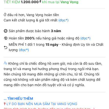
₫
TIẾT KIỆM
1.200.000
khi mua tại
Vang Vọng
là:
tại
31.000.000 ₫.
là:
Ở đâu rẻ hơn, Vang Vọng hoàn tiền
99.000 ₫.
Cam kết chất lượng & giá tốt nhất
(đọc*)
Sản phẩm được bảo hành
3 năm
Hoàn tiền
200%
nếu hàng giả hoặc nâng độ
(đọc*)
MIỄN PHÍ 1 đổi 1 trong
15 ngày
- Khẳng định Uy tín và Chất
lượng
(đọc*)
Không chỉ là chiếc đồng hồ xem giờ, mà còn là đồ sưu tầm,
trang trí và mang hơi hướng phong thuỷ trong ngôi nhà bạn.
Nên chúng tôi mang đến những gì chỉn chu, tử tế. Chúng tôi
cũng nói không với sản phẩm nâng độ và kém chất lượng để
mang đến cho bạn món đồ tuyệt vời và có ý nghĩa.
... TÌM HIỂU THÊM
?
LÝ DO BẠN NÊN MUA SẮM TẠI VANG VỌNG