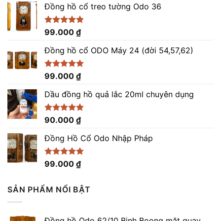
Đồng hồ cổ treo tường Odo 36
Được xếp
99.000
₫
hạng
4.86
5 sao
Đồng hồ cổ ODO Máy 24 (đời 54,57,62)
Được xếp
99.000
₫
hạng
5.00
5 sao
Dầu đồng hồ quả lắc 20ml chuyên dụng
Được xếp
90.000
₫
hạng
5.00
5 sao
Đồng Hồ Cổ Odo Nhập Pháp
Được xếp
99.000
₫
hạng
4.96
5 sao
SẢN PHẨM NỔI BẬT
Đồng hồ Odo 62/10 Binh Boong mặt quay