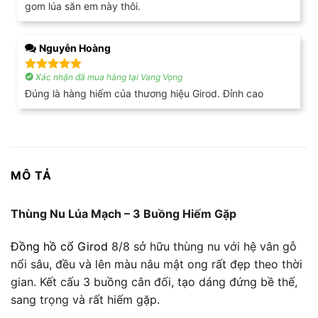
gom lúa săn em này thôi.
Nguyễn Hoàng
Xác nhận đã mua hàng tại Vang Vọng
Được xếp
hạng
5
5
Đúng là hàng hiếm của thương hiệu Girod. Đỉnh cao
sao
MÔ TẢ
Thùng Nu Lúa Mạch – 3 Buồng Hiếm Gặp
Đồng hồ cổ Girod
8/8 sở hữu thùng nu với hệ vân gỗ
nổi sâu, đều và lên màu nâu mật ong rất đẹp theo thời
gian. Kết cấu 3 buồng cân đối, tạo dáng đứng bề thế,
sang trọng và rất hiếm gặp.