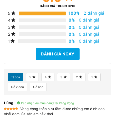
ĐÁNH GIÁ TRUNG BÌNH
100%
| 2 đánh giá
5
0%
| 0 đánh giá
4
0%
| 0 đánh giá
3
0%
| 0 đánh giá
2
0%
| 0 đánh giá
1
ĐÁNH GIÁ NGAY
Tất cả
5
4
3
2
1
Có video
Có ảnh
Hùng
Xác nhận đã mua hàng tại Vang Vọng
Vang Vọng toàn sưu tầm được những em đỉnh cao,
Được xếp
phải gom lúa săn em này thôi.