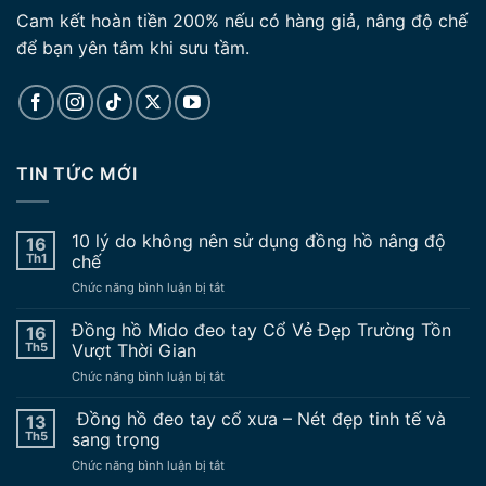
Cam kết hoàn tiền 200% nếu có hàng giả, nâng độ chế
để bạn yên tâm khi sưu tầm.
TIN TỨC MỚI
10 lý do không nên sử dụng đồng hồ nâng độ
16
Th1
chế
ở
Chức năng bình luận bị tắt
10
lý
Đồng hồ Mido đeo tay Cổ Vẻ Đẹp Trường Tồn
16
do
Th5
Vượt Thời Gian
không
ở
Chức năng bình luận bị tắt
nên
Đồng
sử
hồ
Đồng hồ đeo tay cổ xưa – Nét đẹp tinh tế và
dụng
13
Mido
đồng
Th5
sang trọng
đeo
hồ
ở
Chức năng bình luận bị tắt
tay
nâng
Đồng
Cổ