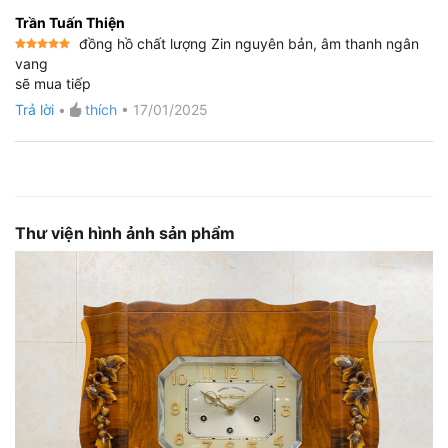
Trần Tuấn Thiện
đồng hồ chất lượng Zin nguyên bản, âm thanh ngân
Được xếp
vang
hạng
5
5
sẽ mua tiếp
sao
Trả lời
•
thích
•
17/01/2025
Thư viện hình ảnh sản phẩm