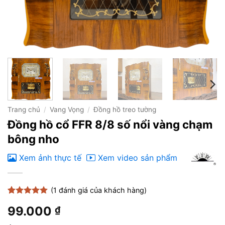
Trang chủ
/
Vang Vọng
/
Đồng hồ treo tường
Đồng hồ cổ FFR 8/8 số nổi vàng chạm
bông nho
Xem ảnh thực tế
Xem video sản phẩm
(
1
đánh giá của khách hàng)
5
1
trên 5
99.000
₫
dựa trên
đánh giá