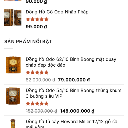
Được xếp
90.000
₫
hạng
5.00
5 sao
Đồng Hồ Cổ Odo Nhập Pháp
Được xếp
99.000
₫
hạng
4.96
5 sao
SẢN PHẨM NỔI BẬT
Đồng hồ Odo 62/10 Binh Boong mặt quay
chảo đẹp độc đáo
Giá
Giá
Được xếp
82.000.000
₫
79.000.000
₫
hạng
5.00
gốc
hiện
5 sao
Đồng hồ Odo 54/10 Binh Boong thùng khum
là:
tại
3 buồng siêu VIP
82.000.000 ₫.
là:
79.000.000 ₫.
Giá
Giá
Được xếp
152.000.000
₫
148.000.000
₫
hạng
5.00
gốc
hiện
5 sao
Đồng hồ tủ cây Howard Miller 12/12 gỗ sồi
là:
tại
mái vòm