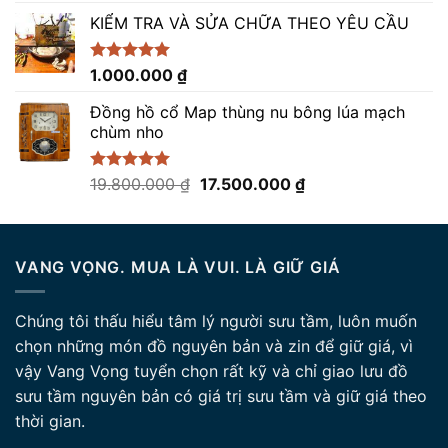
gốc
hiện
5 sao
KIỂM TRA VÀ SỬA CHỮA THEO YÊU CẦU
là:
tại
82.000.000 ₫.
là:
79.000.000 ₫.
Được xếp
1.000.000
₫
hạng
5.00
5 sao
Đồng hồ cổ Map thùng nu bông lúa mạch
chùm nho
Giá
Giá
Được xếp
19.800.000
₫
17.500.000
₫
hạng
5.00
gốc
hiện
5 sao
là:
tại
19.800.000 ₫.
là:
VANG VỌNG. MUA LÀ VUI. LÀ GIỮ GIÁ
17.500.000 ₫.
Chúng tôi thấu hiểu tâm lý người sưu tầm, luôn muốn
chọn những món đồ nguyên bản và zin để giữ giá, vì
vậy Vang Vọng tuyển chọn rất kỹ và chỉ giao lưu đồ
sưu tầm nguyên bản có giá trị sưu tầm và giữ giá theo
thời gian.