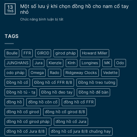
độ
hồ
Một số lưu ý khi chọn đồng hồ cho nam cổ tay
Vẻ
13
chế
đeo
Đẹp
Th5
nhỏ
tay
Trường
ở
Chức năng bình luận bị tắt
cổ
Tồn
Một
xưa
Vượt
số
–
Thời
lưu
TAGS
Nét
Gian
ý
đẹp
khi
tinh
chọn
tế
Boulle
FFR
GIROD
girod pháp
Howard Miller
đồng
và
hồ
sang
JUNGHANS
Jura
Kienzle
Kính
Longines
MK
Odo
cho
trọng
nam
odo pháp
Omega
Rado
Ridgeway Clocks
Vedette
cổ
tay
Đồng hồ cổ
Đồng hồ cổ FFR 8/8
Đồng hồ treo tường
nhỏ
Đồng hồ tủ - tạ
Đồng hồ đeo tay
Đồng hồ để bàn
đồng hồ
đồng hồ côn cổ
đồng hồ cổ FFR
đồng hồ cổ girod
đồng hồ cổ girod 8/8
đồng hồ cổ girod pháp
đồng hồ cổ Jura
đồng hồ cổ Jura 8/8
đồng hồ cổ jura 8/8 chuông hay