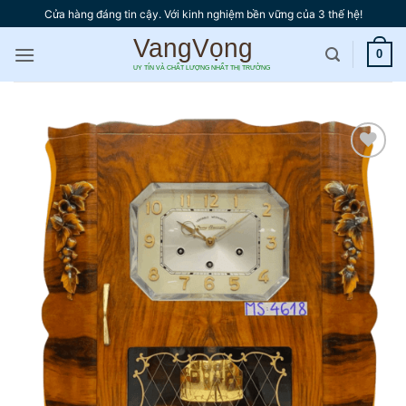
Bỏ
Cửa hàng đáng tin cậy. Với kinh nghiệm bền vững của 3 thế hệ!
qua
nội
0
dung
Thêm
vào
yêu
thích