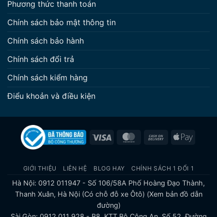
Phương thức thanh toán
Chính sách bảo mật thông tin
Chính sách bảo hành
Chính sách đổi trả
Chính sách kiểm hàng
Điểu khoản và điều kiện
Visa
MasterCard
Cash
Apple
On
Pay
Delivery
GIỚI THIỆU
LIÊN HỆ
BLOG HAY
CHÍNH SÁCH 1 ĐỔI 1
Hà Nội: 0912 011947 - Số 106/58A Phố Hoàng Đạo Thành,
Thanh Xuân, Hà Nội (Có chỗ đỗ xe Ôtô)
(Xem bản đồ dẫn
đường)
Sài Gòn: 0912 011 928 - B8, KTT Bộ Công An, Số 52, Đường