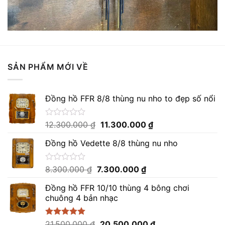
SẢN PHẨM MỚI VỀ
Đồng hồ FFR 8/8 thùng nu nho to đẹp số nổi
Giá
Giá
Được
12.300.000
₫
11.300.000
₫
xếp
gốc
hiện
hạng
Đồng hồ Vedette 8/8 thùng nu nho
là:
tại
0
12.300.000 ₫.
là:
5
sao
11.300.000 ₫.
Giá
Giá
Được
8.300.000
₫
7.300.000
₫
xếp
gốc
hiện
hạng
Đồng hồ FFR 10/10 thùng 4 bông chơi
là:
tại
0
chuông 4 bản nhạc
8.300.000 ₫.
là:
5
sao
7.300.000 ₫.
Giá
Giá
Được xếp
21.500.000
₫
20.500.000
₫