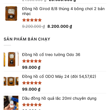
hạng
5.00
gốc
hiện
5 sao
Đồng hồ Girod 8/8 thùng 4 bông chơi 2 bản
là:
tại
nhạc
21.500.000 ₫.
là:
20.500.000 ₫.
Giá
Giá
Được xếp
9.200.000
₫
8.200.000
₫
hạng
5.00
gốc
hiện
5 sao
là:
tại
SẢN PHẨM BÁN CHẠY
9.200.000 ₫.
là:
8.200.000 ₫.
Đồng hồ cổ treo tường Odo 36
Được xếp
99.000
₫
hạng
4.86
5 sao
Đồng hồ cổ ODO Máy 24 (đời 54,57,62)
Được xếp
99.000
₫
hạng
5.00
5 sao
Dầu đồng hồ quả lắc 20ml chuyên dụng