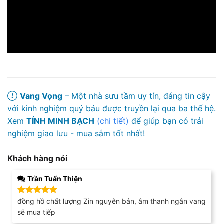
Vang Vọng
– Một nhà sưu tầm uy tín, đáng tin cậy
với kinh nghiệm quý báu được truyền lại qua ba thế hệ.
Xem
TÍNH MINH BẠCH
(chi tiết)
để giúp bạn có trải
nghiệm giao lưu - mua sắm tốt nhất!
Khách hàng nói
Trần Tuấn Thiện
đồng hồ chất lượng Zin nguyên bản, âm thanh ngân vang
Được xếp
hạng
5
5
sẽ mua tiếp
sao