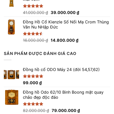
152.000.000 ₫.
là:
148.000.000 ₫.
Giá
Giá
Được xếp
41.000.000
₫
39.000.000
₫
hạng
5.00
gốc
hiện
5 sao
Đồng Hồ Cổ Kienzle Số Nổi Mạ Crom Thùng
là:
tại
Vân Nu NHập Đức
41.000.000 ₫.
là:
39.000.000 ₫.
Giá
Giá
Được xếp
16.000.000
₫
14.800.000
₫
hạng
4.50
gốc
hiện
5 sao
là:
tại
SẢN PHẨM ĐƯỢC ĐÁNH GIÁ CAO
16.000.000 ₫.
là:
14.800.000 ₫.
Đồng hồ cổ ODO Máy 24 (đời 54,57,62)
Được xếp
99.000
₫
hạng
5.00
5 sao
Đồng hồ Odo 62/10 Binh Boong mặt quay
chảo đẹp độc đáo
Giá
Giá
Được xếp
82.000.000
₫
79.000.000
₫
hạng
5.00