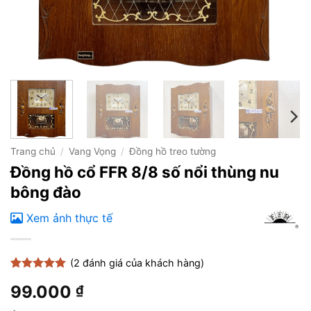
Trang chủ
/
Vang Vọng
/
Đồng hồ treo tường
Đồng hồ cổ FFR 8/8 số nổi thùng nu
bông đào
Xem ảnh thực tế
(
2
đánh giá của khách hàng)
5
2
trên 5
99.000
₫
dựa trên
đánh giá