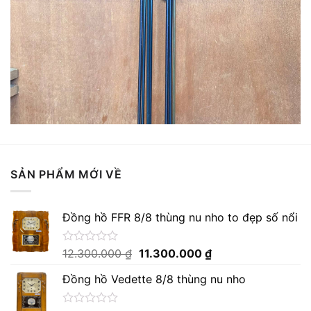
SẢN PHẨM MỚI VỀ
Đồng hồ FFR 8/8 thùng nu nho to đẹp số nổi
Giá
Giá
Được
12.300.000
₫
11.300.000
₫
xếp
gốc
hiện
hạng
Đồng hồ Vedette 8/8 thùng nu nho
là:
tại
0
12.300.000 ₫.
là:
5
sao