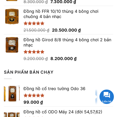
11.300.000 ₫.
Giá
Giá
Được
8.300.000
₫
7.300.000
₫
xếp
gốc
hiện
hạng
Đồng hồ FFR 10/10 thùng 4 bông chơi
là:
tại
0
chuông 4 bản nhạc
8.300.000 ₫.
là:
5
sao
7.300.000 ₫.
Giá
Giá
Được xếp
21.500.000
₫
20.500.000
₫
hạng
5.00
gốc
hiện
5 sao
Đồng hồ Girod 8/8 thùng 4 bông chơi 2 bản
là:
tại
nhạc
21.500.000 ₫.
là:
20.500.000 ₫.
Giá
Giá
Được xếp
9.200.000
₫
8.200.000
₫
hạng
5.00
gốc
hiện
5 sao
là:
tại
SẢN PHẨM BÁN CHẠY
9.200.000 ₫.
là:
8.200.000 ₫.
Đồng hồ cổ treo tường Odo 36
Gọi hoặc Nhắn tin
Được xếp
99.000
₫
hạng
4.86
5 sao
Đồng hồ cổ ODO Máy 24 (đời 54,57,62)