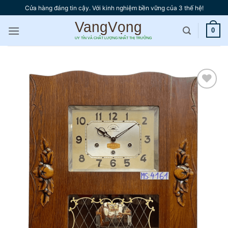
Bỏ
Cửa hàng đáng tin cậy. Với kinh nghiệm bền vững của 3 thế hệ!
qua
nội
0
dung
Thêm
vào
yêu
thích