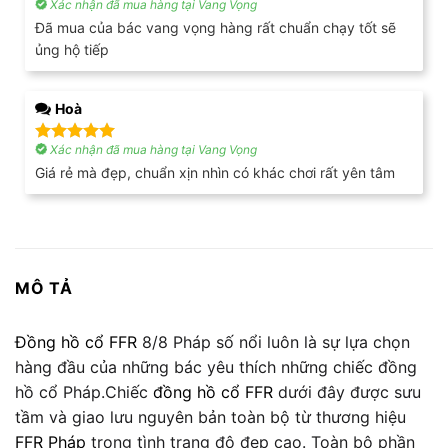
Xác nhận đã mua hàng tại Vang Vọng
Được xếp
hạng
5
5
Đã mua của bác vang vọng hàng rất chuẩn chạy tốt sẽ
sao
ủng hộ tiếp
Hoà
Xác nhận đã mua hàng tại Vang Vọng
Được xếp
hạng
5
5
Giá rẻ mà đẹp, chuẩn xịn nhìn có khác chơi rất yên tâm
sao
MÔ TẢ
Đồng hồ cổ FFR
8/8 Pháp số nổi luôn là sự lựa chọn
hàng đầu của những bác yêu thích những chiếc đồng
hồ cổ Pháp.Chiếc
đồng hồ cổ FFR
dưới đây được sưu
tầm và giao lưu nguyên bản toàn bộ từ thương hiệu
FFR Pháp
trong tình trạng độ đẹp cao. Toàn bộ phần