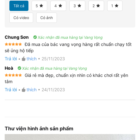
Tất cả
5
4
3
2
1
Có video
Có ảnh
Chung Sơn
Xác nhận đã mua hàng tại Vang Vọng
Đã mua của bác vang vọng hàng rất chuẩn chạy tốt
Được xếp
sẽ ủng hộ tiếp
hạng
5
5
sao
Trả lời
•
thích
•
25/11/2023
Hoà
Xác nhận đã mua hàng tại Vang Vọng
Giá rẻ mà đẹp, chuẩn xịn nhìn có khác chơi rất yên
Được xếp
tâm
hạng
5
5
sao
Trả lời
•
thích
•
24/11/2023
Thư viện hình ảnh sản phẩm