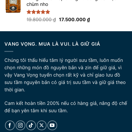
chùm nho
Giá
Giá
Được xếp
19.800.000
₫
17.500.000
₫
hạng
5.00
gốc
hiện
5 sao
là:
tại
19.800.000 ₫.
là:
VANG VỌNG. MUA LÀ VUI. LÀ GIỮ GIÁ
17.500.000 ₫.
Chúng tôi thấu hiểu tâm lý người sưu tầm, luôn muốn
chọn những món đồ nguyên bản và zin để giữ giá, vì
vậy Vang Vọng tuyển chọn rất kỹ và chỉ giao lưu đồ
sưu tầm nguyên bản có giá trị sưu tầm và giữ giá theo
thời gian.
Cam kết hoàn tiền 200% nếu có hàng giả, nâng độ chế
để bạn yên tâm khi sưu tầm.