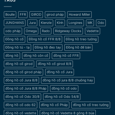
TAGS
Gian
ý
đẹp
khi
tinh
chọn
tế
Boulle
FFR
GIROD
girod pháp
Howard Miller
đồng
và
hồ
sang
JUNGHANS
Jura
Kienzle
Kính
Longines
MK
Odo
cho
trọng
nam
odo pháp
Omega
Rado
Ridgeway Clocks
Vedette
cổ
tay
Đồng hồ cổ
Đồng hồ cổ FFR 8/8
Đồng hồ treo tường
nhỏ
Đồng hồ tủ - tạ
Đồng hồ đeo tay
Đồng hồ để bàn
đồng hồ
đồng hồ côn cổ
đồng hồ cổ FFR
đồng hồ cổ girod
đồng hồ cổ girod 8/8
đồng hồ cổ girod pháp
đồng hồ cổ Jura
đồng hồ cổ Jura 8/8
đồng hồ cổ jura 8/8 chuông hay
đồng hồ cổ Jura 8/8 Pháp
đồng hồ cổ odo
đồng hồ cổ Odo 30/8
đồng hồ cổ Odo 54/8
đồng hồ cổ odo 62
đồng hồ cổ Pháp
đồng hồ cổ treo tường
đồng hồ cổ vedette
đồng hồ cổ Vedette 8 gông 8 búa