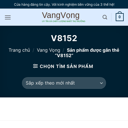
Bỏ
Cửa hàng đáng tin cậy. Với kinh nghiệm bền vững của 3 thế hệ!
qua
nội
0
dung
V8152
Trang chủ
/
Vang Vọng
/
Sản phẩm được gắn thẻ
“V8152”
CHỌN TÌM SẢN PHẨM