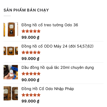
hạng
5.00
gốc
hiện
5 sao
là:
tại
SẢN PHẨM BÁN CHẠY
9.200.000 ₫.
là:
8.200.000 ₫.
Đồng hồ cổ treo tường Odo 36
Được xếp
99.000
₫
hạng
4.86
5 sao
Đồng hồ cổ ODO Máy 24 (đời 54,57,62)
Được xếp
99.000
₫
hạng
5.00
5 sao
Dầu đồng hồ quả lắc 20ml chuyên dụng
Được xếp
90.000
₫
hạng
5.00
5 sao
Đồng Hồ Cổ Odo Nhập Pháp
Được xếp
99.000
₫
hạng
4.96