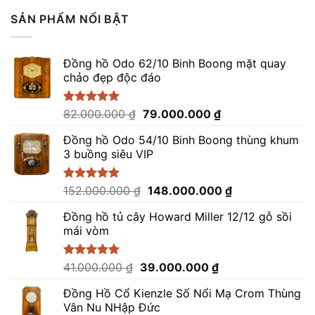
5 sao
SẢN PHẨM NỔI BẬT
Đồng hồ Odo 62/10 Binh Boong mặt quay
chảo đẹp độc đáo
Giá
Giá
Được xếp
82.000.000
₫
79.000.000
₫
hạng
5.00
gốc
hiện
5 sao
Đồng hồ Odo 54/10 Binh Boong thùng khum
là:
tại
3 buồng siêu VIP
82.000.000 ₫.
là:
79.000.000 ₫.
Giá
Giá
Được xếp
152.000.000
₫
148.000.000
₫
hạng
5.00
gốc
hiện
5 sao
Đồng hồ tủ cây Howard Miller 12/12 gỗ sồi
là:
tại
mái vòm
152.000.000 ₫.
là:
148.000.000 ₫.
Giá
Giá
Được xếp
41.000.000
₫
39.000.000
₫
hạng
5.00
gốc
hiện
5 sao
Đồng Hồ Cổ Kienzle Số Nổi Mạ Crom Thùng
là:
tại
Vân Nu NHập Đức
41.000.000 ₫.
là: