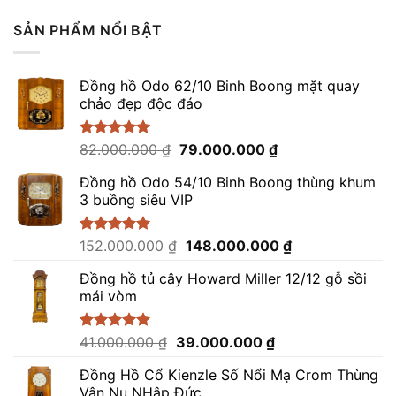
5 sao
SẢN PHẨM NỔI BẬT
Đồng hồ Odo 62/10 Binh Boong mặt quay
chảo đẹp độc đáo
Giá
Giá
Được xếp
82.000.000
₫
79.000.000
₫
hạng
5.00
gốc
hiện
5 sao
Đồng hồ Odo 54/10 Binh Boong thùng khum
là:
tại
3 buồng siêu VIP
82.000.000 ₫.
là:
79.000.000 ₫.
Giá
Giá
Được xếp
152.000.000
₫
148.000.000
₫
hạng
5.00
gốc
hiện
5 sao
Đồng hồ tủ cây Howard Miller 12/12 gỗ sồi
là:
tại
mái vòm
152.000.000 ₫.
là:
148.000.000 ₫.
Giá
Giá
Được xếp
41.000.000
₫
39.000.000
₫
hạng
5.00
gốc
hiện
5 sao
Đồng Hồ Cổ Kienzle Số Nổi Mạ Crom Thùng
là:
tại
Vân Nu NHập Đức