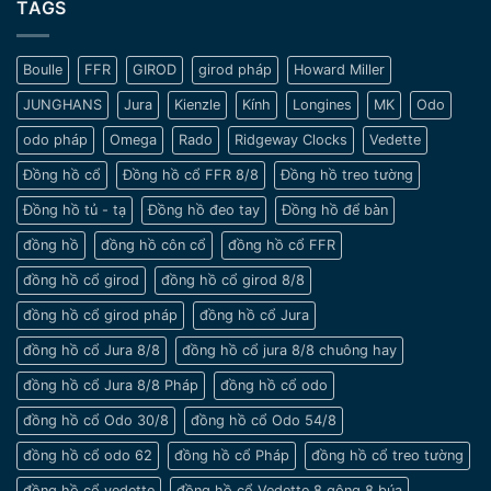
lưu
TAGS
Nét
Gian
ý
đẹp
khi
tinh
chọn
tế
Boulle
FFR
GIROD
girod pháp
Howard Miller
đồng
và
hồ
sang
JUNGHANS
Jura
Kienzle
Kính
Longines
MK
Odo
cho
trọng
nam
odo pháp
Omega
Rado
Ridgeway Clocks
Vedette
cổ
tay
Đồng hồ cổ
Đồng hồ cổ FFR 8/8
Đồng hồ treo tường
nhỏ
Đồng hồ tủ - tạ
Đồng hồ đeo tay
Đồng hồ để bàn
đồng hồ
đồng hồ côn cổ
đồng hồ cổ FFR
đồng hồ cổ girod
đồng hồ cổ girod 8/8
đồng hồ cổ girod pháp
đồng hồ cổ Jura
đồng hồ cổ Jura 8/8
đồng hồ cổ jura 8/8 chuông hay
đồng hồ cổ Jura 8/8 Pháp
đồng hồ cổ odo
đồng hồ cổ Odo 30/8
đồng hồ cổ Odo 54/8
đồng hồ cổ odo 62
đồng hồ cổ Pháp
đồng hồ cổ treo tường
đồng hồ cổ vedette
đồng hồ cổ Vedette 8 gông 8 búa