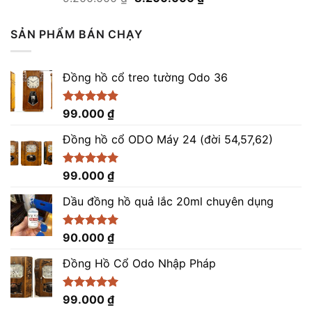
hạng
5.00
gốc
hiện
5 sao
là:
tại
SẢN PHẨM BÁN CHẠY
9.200.000 ₫.
là:
8.200.000 ₫.
Đồng hồ cổ treo tường Odo 36
Được xếp
99.000
₫
hạng
4.86
5 sao
Đồng hồ cổ ODO Máy 24 (đời 54,57,62)
Được xếp
99.000
₫
hạng
5.00
5 sao
Dầu đồng hồ quả lắc 20ml chuyên dụng
Được xếp
90.000
₫
hạng
5.00
5 sao
Đồng Hồ Cổ Odo Nhập Pháp
Được xếp
99.000
₫
hạng
4.96