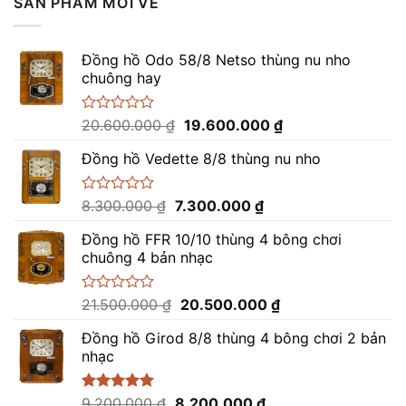
SẢN PHẨM MỚI VỀ
Đồng hồ Odo 58/8 Netso thùng nu nho
chuông hay
Giá
Giá
Được
20.600.000
₫
19.600.000
₫
xếp
gốc
hiện
hạng
Đồng hồ Vedette 8/8 thùng nu nho
là:
tại
0
20.600.000 ₫.
là:
5
sao
19.600.000 ₫.
Giá
Giá
Được
8.300.000
₫
7.300.000
₫
xếp
gốc
hiện
hạng
Đồng hồ FFR 10/10 thùng 4 bông chơi
là:
tại
0
chuông 4 bản nhạc
8.300.000 ₫.
là:
5
sao
7.300.000 ₫.
Giá
Giá
Được
21.500.000
₫
20.500.000
₫
xếp
gốc
hiện
hạng
Đồng hồ Girod 8/8 thùng 4 bông chơi 2 bản
là:
tại
0
nhạc
21.500.000 ₫.
là:
5
sao
20.500.000 ₫.
Giá
Giá
Được xếp
9.200.000
₫
8.200.000
₫