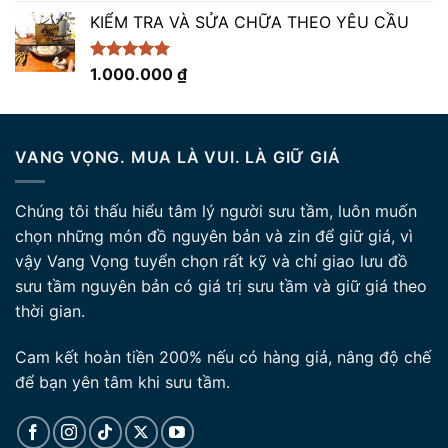
5 sao
KIỂM TRA VÀ SỬA CHỮA THEO YÊU CẦU
Được xếp
1.000.000
₫
hạng
5.00
5 sao
VANG VỌNG. MUA LÀ VUI. LÀ GIỮ GIÁ
Chúng tôi thấu hiểu tâm lý người sưu tầm, luôn muốn
chọn những món đồ nguyên bản và zin để giữ giá, vì
vậy Vang Vọng tuyển chọn rất kỹ và chỉ giao lưu đồ
sưu tầm nguyên bản có giá trị sưu tầm và giữ giá theo
thời gian.
Cam kết hoàn tiền 200% nếu có hàng giả, nâng độ chế
để bạn yên tâm khi sưu tầm.