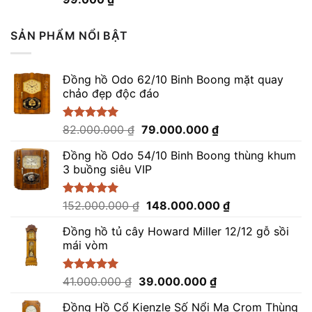
hạng
4.96
5 sao
SẢN PHẨM NỔI BẬT
Đồng hồ Odo 62/10 Binh Boong mặt quay
chảo đẹp độc đáo
Giá
Giá
Được xếp
82.000.000
₫
79.000.000
₫
hạng
5.00
gốc
hiện
5 sao
Đồng hồ Odo 54/10 Binh Boong thùng khum
là:
tại
3 buồng siêu VIP
82.000.000 ₫.
là:
79.000.000 ₫.
Giá
Giá
Được xếp
152.000.000
₫
148.000.000
₫
hạng
5.00
gốc
hiện
5 sao
Đồng hồ tủ cây Howard Miller 12/12 gỗ sồi
là:
tại
mái vòm
152.000.000 ₫.
là:
148.000.000 ₫.
Giá
Giá
Được xếp
41.000.000
₫
39.000.000
₫
hạng
5.00
gốc
hiện
5 sao
Đồng Hồ Cổ Kienzle Số Nổi Mạ Crom Thùng
là:
tại