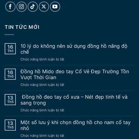
TIN TỨC MỚI
10 lý do không nên sử dụng đồng hồ nâng độ
16
Th1
chế
ở
Chức năng bình luận bị tắt
10
lý
Đồng hồ Mido đeo tay Cổ Vẻ Đẹp Trường Tồn
16
do
Th5
Vượt Thời Gian
không
ở
Chức năng bình luận bị tắt
nên
Đồng
sử
hồ
Đồng hồ đeo tay cổ xưa – Nét đẹp tinh tế và
dụng
13
Mido
đồng
Th5
sang trọng
đeo
hồ
ở
Chức năng bình luận bị tắt
tay
nâng
Đồng
Cổ
độ
hồ
Một số lưu ý khi chọn đồng hồ cho nam cổ tay
Vẻ
13
chế
đeo
Đẹp
Th5
nhỏ
tay
Trường
ở
Chức năng bình luận bị tắt
cổ
Tồn