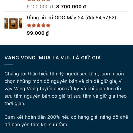
Giá
Giá
Được xếp
9.100.000
₫
8.700.000
₫
hạng
5.00
gốc
hiện
5 sao
Đồng hồ cổ ODO Máy 24 (đời 54,57,62)
là:
tại
9.100.000 ₫.
là:
8.700.000 ₫.
Được xếp
99.000
₫
hạng
5.00
5 sao
VANG VỌNG. MUA LÀ VUI. LÀ GIỮ GIÁ
Chúng tôi thấu hiểu tâm lý người sưu tầm, luôn muốn
chọn những món đồ nguyên bản và zin để giữ giá, vì
vậy Vang Vọng tuyển chọn rất kỹ và chỉ giao lưu đồ
sưu tầm nguyên bản có giá trị sưu tầm và giữ giá theo
thời gian.
Cam kết hoàn tiền 200% nếu có hàng giả, nâng độ chế
để bạn yên tâm khi sưu tầm.