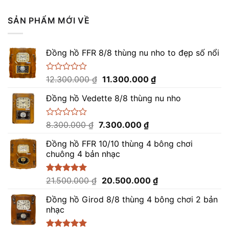
SẢN PHẨM MỚI VỀ
Đồng hồ FFR 8/8 thùng nu nho to đẹp số nổi
Giá
Giá
Được
12.300.000
₫
11.300.000
₫
xếp
gốc
hiện
hạng
Đồng hồ Vedette 8/8 thùng nu nho
là:
tại
0
12.300.000 ₫.
là:
5
sao
11.300.000 ₫.
Giá
Giá
Được
8.300.000
₫
7.300.000
₫
xếp
gốc
hiện
hạng
Đồng hồ FFR 10/10 thùng 4 bông chơi
là:
tại
0
chuông 4 bản nhạc
8.300.000 ₫.
là:
5
sao
7.300.000 ₫.
Giá
Giá
Được xếp
21.500.000
₫
20.500.000
₫
hạng
5.00
gốc
hiện
5 sao
Đồng hồ Girod 8/8 thùng 4 bông chơi 2 bản
là:
tại
nhạc
21.500.000 ₫.
là:
20.500.000 ₫.