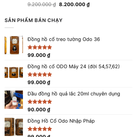
Giá
Giá
Được xếp
9.200.000
₫
8.200.000
₫
hạng
5.00
gốc
hiện
5 sao
là:
tại
SẢN PHẨM BÁN CHẠY
9.200.000 ₫.
là:
8.200.000 ₫.
Đồng hồ cổ treo tường Odo 36
Được xếp
99.000
₫
hạng
4.86
5 sao
Đồng hồ cổ ODO Máy 24 (đời 54,57,62)
Được xếp
99.000
₫
hạng
5.00
5 sao
Dầu đồng hồ quả lắc 20ml chuyên dụng
Được xếp
90.000
₫
hạng
5.00
5 sao
Đồng Hồ Cổ Odo Nhập Pháp
Được xếp
99.000
₫