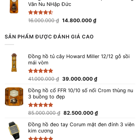
Vân Nu NHập Đức
41.000.000 ₫.
là:
39.000.000 ₫.
Giá
Giá
Được xếp
16.000.000
₫
14.800.000
₫
hạng
4.50
gốc
hiện
5 sao
là:
tại
SẢN PHẨM ĐƯỢC ĐÁNH GIÁ CAO
16.000.000 ₫.
là:
14.800.000 ₫.
Đồng hồ tủ cây Howard Miller 12/12 gỗ sồi
mái vòm
Giá
Giá
Được xếp
41.000.000
₫
39.000.000
₫
hạng
5.00
gốc
hiện
5 sao
Đồng hồ cổ FFR 10/10 số nổi Crom thùng nu
là:
tại
3 buồng to đẹp
41.000.000 ₫.
là:
39.000.000 ₫.
Giá
Giá
Được xếp
85.000.000
₫
82.500.000
₫
hạng
5.00
gốc
hiện
5 sao
Đồng hồ đeo tay Corum mặt đen đính 3 viên
là:
tại
kim cương
85.000.000 ₫.
là:
82.500.000 ₫.