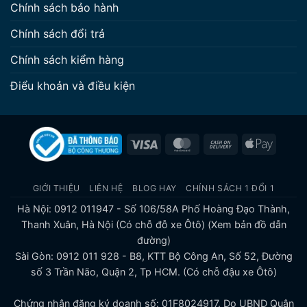
Chính sách bảo hành
Chính sách đổi trả
Chính sách kiểm hàng
Điểu khoản và điều kiện
Visa
MasterCard
Cash
Apple
On
Pay
Delivery
GIỚI THIỆU
LIÊN HỆ
BLOG HAY
CHÍNH SÁCH 1 ĐỔI 1
Hà Nội: 0912 011947 - Số 106/58A Phố Hoàng Đạo Thành,
Thanh Xuân, Hà Nội (Có chỗ đỗ xe Ôtô)
(Xem bản đồ dẫn
đường)
Sài Gòn: 0912 011 928 - B8, KTT Bộ Công An, Số 52, Đường
số 3 Trần Não, Quận 2, Tp HCM. (Có chỗ đậu xe Ôtô)
Chứng nhận đăng ký doanh số: 01F8024917. Do UBND Quận