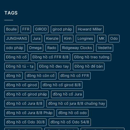
Một
xưa
Vượt
số
–
Thời
lưu
TAGS
Nét
Gian
ý
đẹp
khi
tinh
chọn
tế
Boulle
FFR
GIROD
girod pháp
Howard Miller
đồng
và
hồ
sang
JUNGHANS
Jura
Kienzle
Kính
Longines
MK
Odo
cho
trọng
nam
odo pháp
Omega
Rado
Ridgeway Clocks
Vedette
cổ
tay
Đồng hồ cổ
Đồng hồ cổ FFR 8/8
Đồng hồ treo tường
nhỏ
Đồng hồ tủ - tạ
Đồng hồ đeo tay
Đồng hồ để bàn
đồng hồ
đồng hồ côn cổ
đồng hồ cổ FFR
đồng hồ cổ girod
đồng hồ cổ girod 8/8
đồng hồ cổ girod pháp
đồng hồ cổ Jura
đồng hồ cổ Jura 8/8
đồng hồ cổ jura 8/8 chuông hay
đồng hồ cổ Jura 8/8 Pháp
đồng hồ cổ odo
đồng hồ cổ Odo 30/8
đồng hồ cổ Odo 54/8