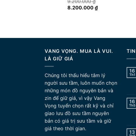
Được xếp
9.200.000
₫
hạng
5.00
Giá
Giá
8.200.000
₫
5 sao
gốc
hiện
là:
tại
9.200.000 ₫.
là:
8.200.000 ₫.
VANG VỌNG. MUA LÀ VUI.
TIN
LÀ GIỮ GIÁ
16
Chúng tôi thấu hiểu tâm lý
Th1
người sưu tầm, luôn muốn chọn
những món đồ nguyên bản và
zin để giữ giá, vì vậy Vang
16
Vọng tuyển chọn rất kỹ và chỉ
Th5
giao lưu đồ sưu tầm nguyên
bản có giá trị sưu tầm và giữ
giá theo thời gian.
13
Th5