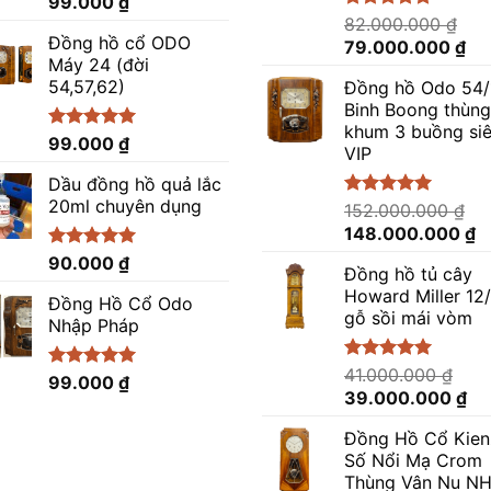
Được xếp
99.000
₫
hạng
4.86
Được xếp
82.000.000
₫
5 sao
hạng
5.00
Đồng hồ cổ ODO
Giá
Gi
79.000.000
₫
5 sao
Máy 24 (đời
gốc
hiệ
54,57,62)
Đồng hồ Odo 54/
là:
tại
Binh Boong thùng
82.000.000 ₫.
là:
khum 3 buồng si
79
Được xếp
99.000
₫
VIP
hạng
5.00
5 sao
Dầu đồng hồ quả lắc
20ml chuyên dụng
Được xếp
152.000.000
₫
hạng
5.00
Giá
G
148.000.000
₫
5 sao
gốc
h
Được xếp
90.000
₫
Đồng hồ tủ cây
là:
tạ
hạng
5.00
Howard Miller 12
5 sao
152.000.000 ₫.
là
Đồng Hồ Cổ Odo
gỗ sồi mái vòm
1
Nhập Pháp
Được xếp
41.000.000
₫
Được xếp
99.000
₫
hạng
5.00
Giá
Gi
39.000.000
₫
hạng
4.96
5 sao
5 sao
gốc
hi
Đồng Hồ Cổ Kien
là:
tại
Số Nổi Mạ Crom
41.000.000 ₫.
là:
Thùng Vân Nu N
39