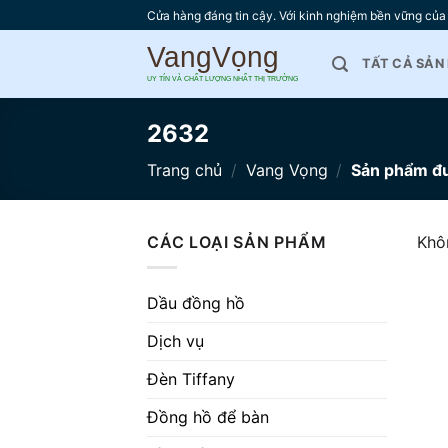
Bỏ
Cửa hàng đáng tin cậy. Với kinh nghiệm bền vững của 
qua
nội
TẤT CẢ SẢN
dung
2632
Trang chủ
/
Vang Vọng
/
Sản phẩm đư
CÁC LOẠI SẢN PHẨM
Khô
Dầu đồng hồ
Dịch vụ
Đèn Tiffany
Đồng hồ để bàn