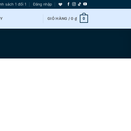
nh sách 1 đổi 1
Đăng nhập
0
AY
GIỎ HÀNG /
0
₫