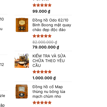
á
Được xếp
99.000
₫
n
hạng
5.00
5 sao
10
Đồng hồ Odo 62/10
Binh Boong mặt quay
êu
chảo đẹp độc đáo
.000.000 ₫.
Được xếp
82.000.000
₫
hạng
5.00
Giá
Giá
79.000.000
₫
5 sao
iá
gốc
hiện
iện
KIỂM TRA VÀ SỬA
là:
tại
i
CHỮA THEO YÊU
82.000.000 ₫.
là:
/12
CẦU
:
79.000.000 ₫.
48.000.000 ₫.
Được xếp
1.000.000
₫
hạng
5.00
5 sao
á
Đồng hồ cổ Map
ện
thùng nu bông lúa
zle
mạch chùm nho
Hập
.000.000 ₫.