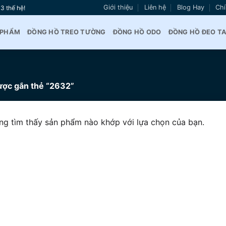
Giới thiệu
Liên hệ
Blog Hay
Chí
3 thế hệ!
 PHẨM
ĐỒNG HỒ TREO TƯỜNG
ĐỒNG HỒ ODO
ĐỒNG HỒ ĐEO T
ợc gắn thẻ “2632”
ng tìm thấy sản phẩm nào khớp với lựa chọn của bạn.