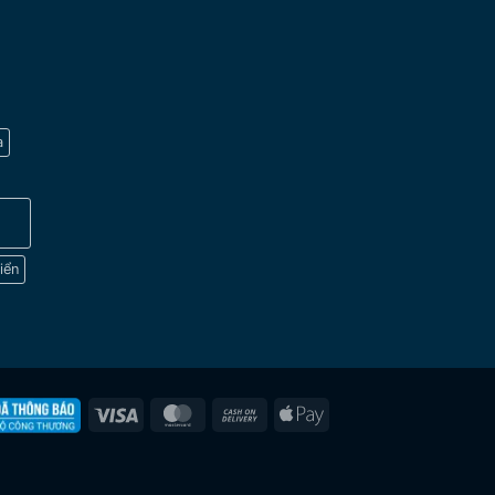
a
iển
Visa
MasterCard
Cash
Apple
On
Pay
Delivery