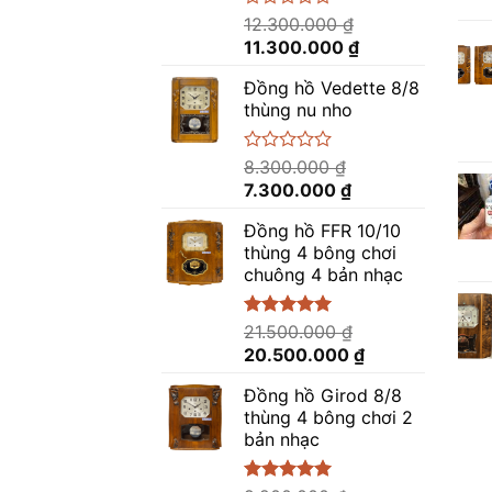
Được
12.300.000
₫
xếp
Giá
Giá
11.300.000
₫
hạng
gốc
hiện
0
Đồng hồ Vedette 8/8
là:
tại
5
thùng nu nho
sao
12.300.000 ₫.
là:
11.300.000 ₫.
Được
8.300.000
₫
xếp
Giá
Giá
7.300.000
₫
hạng
gốc
hiện
0
Đồng hồ FFR 10/10
là:
tại
5
thùng 4 bông chơi
sao
8.300.000 ₫.
là:
chuông 4 bản nhạc
7.300.000 ₫.
Được xếp
21.500.000
₫
hạng
5.00
Giá
Giá
20.500.000
₫
5 sao
gốc
hiện
Đồng hồ Girod 8/8
là:
tại
thùng 4 bông chơi 2
21.500.000 ₫.
là:
bản nhạc
20.500.000 ₫.