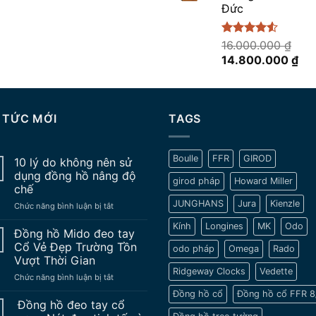
Đức
Được xếp
16.000.000
₫
hạng
4.50
Giá
Giá
14.800.000
₫
5 sao
gốc
hiệ
là:
tại
16.000.000 ₫.
là:
 TỨC MỚI
TAGS
14.
Boulle
FFR
GIROD
10 lý do không nên sử
dụng đồng hồ nâng độ
girod pháp
Howard Miller
chế
JUNGHANS
Jura
Kienzle
ở
Chức năng bình luận bị tắt
10
Kính
Longines
MK
Odo
lý
Đồng hồ Mido đeo tay
do
Cổ Vẻ Đẹp Trường Tồn
odo pháp
Omega
Rado
không
Vượt Thời Gian
nên
Ridgeway Clocks
Vedette
ở
Chức năng bình luận bị tắt
sử
Đồng
dụng
Đồng hồ cổ
Đồng hồ cổ FFR 8
hồ
đồng
Đồng hồ đeo tay cổ
Mido
hồ