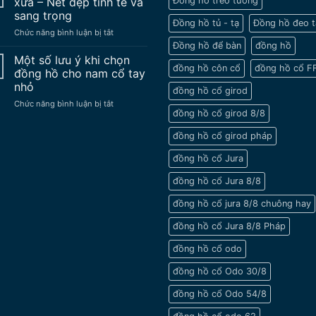
xưa – Nét đẹp tinh tế và
Đồng hồ treo tường
đeo
nâng
sang trọng
tay
độ
Đồng hồ tủ - tạ
Đồng hồ đeo t
ở
Chức năng bình luận bị tắt
Cổ
chế
Đồng
Vẻ
Đồng hồ để bàn
đồng hồ
hồ
Đẹp
Một số lưu ý khi chọn
đeo
đồng hồ côn cổ
đồng hồ cổ F
Trường
đồng hồ cho nam cổ tay
tay
Tồn
nhỏ
đồng hồ cổ girod
cổ
Vượt
ở
Chức năng bình luận bị tắt
xưa
Thời
đồng hồ cổ girod 8/8
Một
–
Gian
số
Nét
đồng hồ cổ girod pháp
lưu
đẹp
ý
tinh
đồng hồ cổ Jura
khi
tế
chọn
và
đồng hồ cổ Jura 8/8
đồng
sang
hồ
trọng
đồng hồ cổ jura 8/8 chuông hay
cho
nam
đồng hồ cổ Jura 8/8 Pháp
cổ
tay
đồng hồ cổ odo
nhỏ
đồng hồ cổ Odo 30/8
đồng hồ cổ Odo 54/8