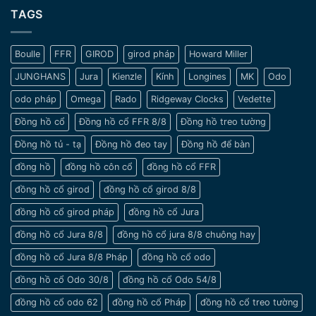
–
Thời
lưu
TAGS
Nét
Gian
ý
đẹp
khi
tinh
chọn
tế
Boulle
FFR
GIROD
girod pháp
Howard Miller
đồng
và
hồ
sang
JUNGHANS
Jura
Kienzle
Kính
Longines
MK
Odo
cho
trọng
nam
odo pháp
Omega
Rado
Ridgeway Clocks
Vedette
cổ
tay
Đồng hồ cổ
Đồng hồ cổ FFR 8/8
Đồng hồ treo tường
nhỏ
Đồng hồ tủ - tạ
Đồng hồ đeo tay
Đồng hồ để bàn
đồng hồ
đồng hồ côn cổ
đồng hồ cổ FFR
đồng hồ cổ girod
đồng hồ cổ girod 8/8
đồng hồ cổ girod pháp
đồng hồ cổ Jura
đồng hồ cổ Jura 8/8
đồng hồ cổ jura 8/8 chuông hay
đồng hồ cổ Jura 8/8 Pháp
đồng hồ cổ odo
đồng hồ cổ Odo 30/8
đồng hồ cổ Odo 54/8
đồng hồ cổ odo 62
đồng hồ cổ Pháp
đồng hồ cổ treo tường