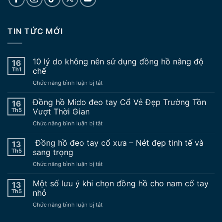
TIN TỨC MỚI
10 lý do không nên sử dụng đồng hồ nâng độ
16
Th1
chế
ở
Chức năng bình luận bị tắt
10
lý
Đồng hồ Mido đeo tay Cổ Vẻ Đẹp Trường Tồn
16
do
Th5
Vượt Thời Gian
không
ở
Chức năng bình luận bị tắt
nên
Đồng
sử
hồ
Đồng hồ đeo tay cổ xưa – Nét đẹp tinh tế và
dụng
13
Mido
đồng
Th5
sang trọng
đeo
hồ
ở
Chức năng bình luận bị tắt
tay
nâng
Đồng
Cổ
độ
hồ
Một số lưu ý khi chọn đồng hồ cho nam cổ tay
Vẻ
13
chế
đeo
Đẹp
Th5
nhỏ
tay
Trường
ở
Chức năng bình luận bị tắt
cổ
Tồn
Một
xưa
Vượt
số