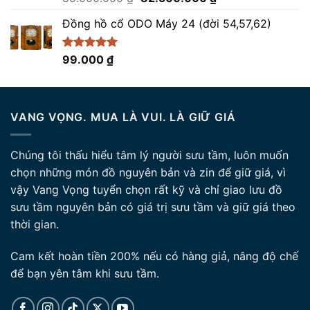
hạng
5.00
gốc
hiện
5 sao
Đồng hồ cổ ODO Máy 24 (đời 54,57,62)
là:
tại
85.000.000 ₫.
là:
82.500.000 ₫.
Được xếp
99.000
₫
hạng
5.00
5 sao
VANG VỌNG. MUA LÀ VUI. LÀ GIỮ GIÁ
Chúng tôi thấu hiểu tâm lý người sưu tầm, luôn muốn
chọn những món đồ nguyên bản và zin để giữ giá, vì
vậy Vang Vọng tuyển chọn rất kỹ và chỉ giao lưu đồ
sưu tầm nguyên bản có giá trị sưu tầm và giữ giá theo
thời gian.
Cam kết hoàn tiền 200% nếu có hàng giả, nâng độ chế
để bạn yên tâm khi sưu tầm.