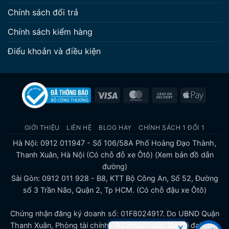
Chính sách đổi trả
Chính sách kiểm hàng
Điểu khoản và điều kiện
Visa
MasterCard
Cash
Apple
On
Pay
Delivery
GIỚI THIỆU
LIÊN HỆ
BLOG HAY
CHÍNH SÁCH 1 ĐỔI 1
Hà Nội: 0912 011947 - Số 106/58A Phố Hoàng Đạo Thành,
Thanh Xuân, Hà Nội (Có chỗ đỗ xe Ôtô)
(Xem bản đồ dẫn
đường)
Sài Gòn: 0912 011 928 - B8, KTT Bộ Công An, Số 52, Đường
số 3 Trần Não, Quận 2, Tp HCM. (Có chỗ đậu xe Ôtô)
Chứng nhận đăng ký doanh số: 01F8024917. Do UBND Quận
Thanh Xuân, Phòng tài chính - kế hoạch cấp. Người đại diện,