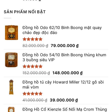
hạng
4.96
5 sao
SẢN PHẨM NỔI BẬT
Đồng hồ Odo 62/10 Binh Boong mặt quay
chảo đẹp độc đáo
Giá
Giá
Được xếp
82.000.000
₫
79.000.000
₫
hạng
5.00
gốc
hiện
5 sao
Đồng hồ Odo 54/10 Binh Boong thùng khum
là:
tại
3 buồng siêu VIP
82.000.000 ₫.
là:
79.000.000 ₫.
Giá
Giá
Được xếp
152.000.000
₫
148.000.000
₫
hạng
5.00
gốc
hiện
5 sao
Đồng hồ tủ cây Howard Miller 12/12 gỗ sồi
là:
tại
mái vòm
152.000.000 ₫.
là:
148.000.000 ₫.
Giá
Giá
Được xếp
41.000.000
₫
39.000.000
₫
hạng
5.00
gốc
hiện
5 sao
Đồng Hồ Cổ Kienzle Số Nổi Mạ Crom Thùng
là:
tại