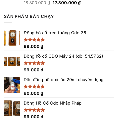
Giá
Giá
Được
18.300.000
₫
17.300.000
₫
xếp
gốc
hiện
hạng
là:
tại
0
SẢN PHẨM BÁN CHẠY
18.300.000 ₫.
là:
5
sao
17.300.000 ₫.
Đồng hồ cổ treo tường Odo 36
Được xếp
99.000
₫
hạng
4.86
5 sao
Đồng hồ cổ ODO Máy 24 (đời 54,57,62)
Được xếp
99.000
₫
hạng
5.00
5 sao
Dầu đồng hồ quả lắc 20ml chuyên dụng
Được xếp
90.000
₫
hạng
5.00
5 sao
Đồng Hồ Cổ Odo Nhập Pháp
Được xếp
99.000
₫