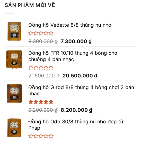
SẢN PHẨM MỚI VỀ
Đồng hồ Vedette 8/8 thùng nu nho
Giá
Giá
Được
8.300.000
₫
7.300.000
₫
xếp
gốc
hiện
hạng
Đồng hồ FFR 10/10 thùng 4 bông chơi
là:
tại
0
chuông 4 bản nhạc
8.300.000 ₫.
là:
5
sao
7.300.000 ₫.
Giá
Giá
Được
21.500.000
₫
20.500.000
₫
xếp
gốc
hiện
hạng
Đồng hồ Girod 8/8 thùng 4 bông chơi 2 bản
là:
tại
0
nhạc
21.500.000 ₫.
là:
5
sao
20.500.000 ₫.
Giá
Giá
Được xếp
9.200.000
₫
8.200.000
₫
hạng
5.00
gốc
hiện
5 sao
Đồng hồ Odo 30/8 thùng nu nho đẹp từ
là:
tại
Pháp
9.200.000 ₫.
là:
8.200.000 ₫.