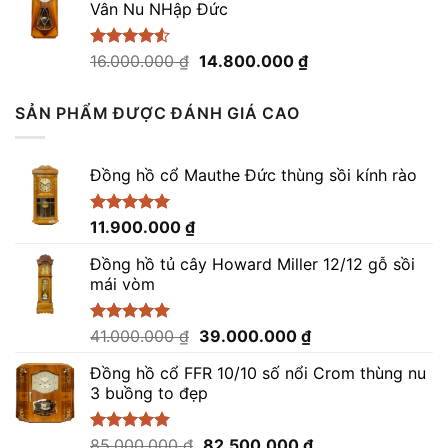
Vân Nu NHập Đức
41.000.000 ₫.
là:
39.000.000 ₫.
Giá
Giá
Được xếp
16.000.000
₫
14.800.000
₫
hạng
4.50
gốc
hiện
5 sao
là:
tại
SẢN PHẨM ĐƯỢC ĐÁNH GIÁ CAO
16.000.000 ₫.
là:
14.800.000 ₫.
Đồng hồ cổ Mauthe Đức thùng sồi kính rào
Được xếp
11.900.000
₫
hạng
5.00
5 sao
Đồng hồ tủ cây Howard Miller 12/12 gỗ sồi
mái vòm
Giá
Giá
Được xếp
41.000.000
₫
39.000.000
₫
hạng
5.00
gốc
hiện
5 sao
Đồng hồ cổ FFR 10/10 số nổi Crom thùng nu
là:
tại
3 buồng to đẹp
41.000.000 ₫.
là:
39.000.000 ₫.
Giá
Giá
Được xếp
85.000.000
₫
82.500.000
₫