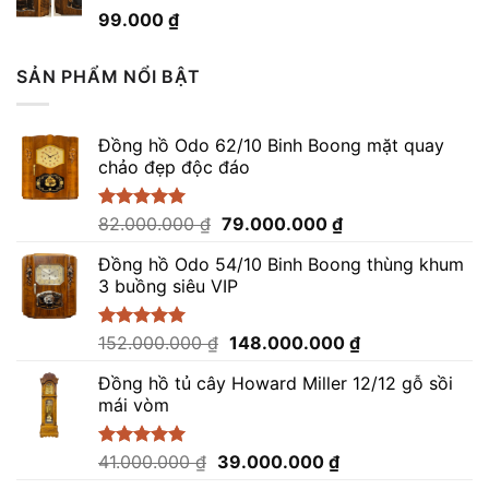
Được xếp
99.000
₫
hạng
4.96
5 sao
SẢN PHẨM NỔI BẬT
Đồng hồ Odo 62/10 Binh Boong mặt quay
chảo đẹp độc đáo
Giá
Giá
Được xếp
82.000.000
₫
79.000.000
₫
hạng
5.00
gốc
hiện
5 sao
Đồng hồ Odo 54/10 Binh Boong thùng khum
là:
tại
3 buồng siêu VIP
82.000.000 ₫.
là:
79.000.000 ₫.
Giá
Giá
Được xếp
152.000.000
₫
148.000.000
₫
hạng
5.00
gốc
hiện
5 sao
Đồng hồ tủ cây Howard Miller 12/12 gỗ sồi
là:
tại
mái vòm
152.000.000 ₫.
là:
148.000.000 ₫.
Giá
Giá
Được xếp
41.000.000
₫
39.000.000
₫
hạng
5.00
gốc
hiện