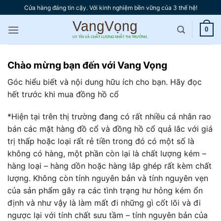
Bỏ
Cửa hàng đáng tin cậy. Với kinh nghiệm bền vững của 3 thế hệ!
qua
nội
0
dung
Chào mừng bạn đến với Vang Vọng
Góc hiểu biết và nội dung hữu ích cho bạn. Hãy đọc
hết trước khi mua đồng hồ cổ
*Hiện tại trên thị trường đang có rất nhiều cá nhân rao
bán các mặt hàng đồ cổ và đồng hồ cổ quả lắc với giá
trị thấp hoặc loại rất rẻ tiền trong đó có một số là
không có hàng, một phần còn lại là chất lượng kém –
hàng loại – hàng dồn hoặc hàng lắp ghép rất kèm chất
lượng. Không còn tính nguyên bản và tính nguyên vẹn
của sản phẩm gây ra các tình trạng hư hỏng kém ổn
định và như vậy là làm mất đi những gì cốt lõi và đi
ngược lại với tính chất sưu tầm – tính nguyên bản của