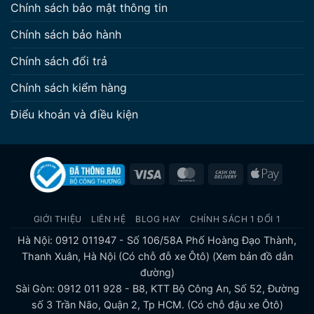
Chính sách bảo mật thông tin
Chính sách bảo hành
Chính sách đổi trả
Chính sách kiểm hàng
Điểu khoản và điều kiện
Visa
MasterCard
Cash
Apple
On
Pay
Delivery
GIỚI THIỆU
LIÊN HỆ
BLOG HAY
CHÍNH SÁCH 1 ĐỔI 1
Hà Nội: 0912 011947 - Số 106/58A Phố Hoàng Đạo Thành,
Thanh Xuân, Hà Nội (Có chỗ đỗ xe Ôtô)
(Xem bản đồ dẫn
đường)
Sài Gòn: 0912 011 928 - B8, KTT Bộ Công An, Số 52, Đường
số 3 Trần Não, Quận 2, Tp HCM. (Có chỗ đậu xe Ôtô)