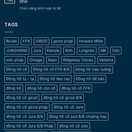
Th5
nhỏ
tay
Trường
ở
Chức năng bình luận bị tắt
cổ
Tồn
Một
xưa
Vượt
số
–
Thời
lưu
TAGS
Nét
Gian
ý
đẹp
khi
tinh
chọn
tế
Boulle
FFR
GIROD
girod pháp
Howard Miller
đồng
và
hồ
sang
JUNGHANS
Jura
Kienzle
Kính
Longines
MK
Odo
cho
trọng
nam
odo pháp
Omega
Rado
Ridgeway Clocks
Vedette
cổ
tay
Đồng hồ cổ
Đồng hồ cổ FFR 8/8
Đồng hồ treo tường
nhỏ
Đồng hồ tủ - tạ
Đồng hồ đeo tay
Đồng hồ để bàn
đồng hồ
đồng hồ côn cổ
đồng hồ cổ FFR
đồng hồ cổ girod
đồng hồ cổ girod 8/8
đồng hồ cổ girod pháp
đồng hồ cổ Jura
đồng hồ cổ Jura 8/8
đồng hồ cổ jura 8/8 chuông hay
đồng hồ cổ Jura 8/8 Pháp
đồng hồ cổ odo