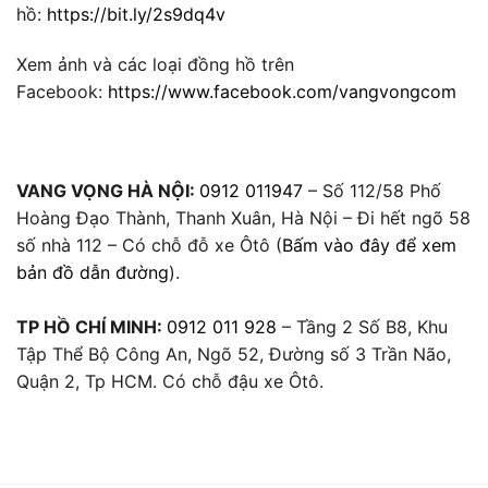
hồ:
https://bit.ly/2s9dq4v
Xem ảnh và các loại đồng hồ trên
Facebook:
https://www.facebook.com/vangvongcom
VANG VỌNG HÀ NỘI:
0912 011947
– Số 112/58 Phố
Hoàng Đạo Thành, Thanh Xuân, Hà Nội – Đi hết ngõ 58
số nhà 112 – Có chỗ đỗ xe Ôtô (
Bấm vào đây để xem
bản đồ dẫn đường
).
TP HỒ CHÍ MINH:
0912 011 928
– Tầng 2 Số B8, Khu
Tập Thể Bộ Công An, Ngõ 52, Đường số 3 Trần Não,
Quận 2, Tp HCM. Có chỗ đậu xe Ôtô.