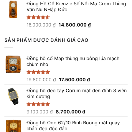
5 sao
Đồng Hồ Cổ Kienzle Số Nổi Mạ Crom Thùng
là:
tại
Vân Nu NHập Đức
41.000.000 ₫.
là:
39.000.000 ₫.
Giá
Giá
Được xếp
16.000.000
₫
14.800.000
₫
hạng
4.50
gốc
hiện
5 sao
là:
tại
SẢN PHẨM ĐƯỢC ĐÁNH GIÁ CAO
16.000.000 ₫.
là:
14.800.000 ₫.
Đồng hồ cổ Map thùng nu bông lúa mạch
chùm nho
Giá
Giá
Được xếp
19.800.000
₫
17.500.000
₫
hạng
5.00
gốc
hiện
5 sao
Đồng hồ đeo tay Corum mặt đen đính 3 viên
là:
tại
kim cương
19.800.000 ₫.
là:
17.500.000 ₫.
Giá
Giá
Được xếp
9.100.000
₫
8.700.000
₫
hạng
5.00
gốc
hiện
5 sao
Đồng hồ Odo 62/10 Binh Boong mặt quay
là:
tại
chảo đẹp độc đáo
9.100.000 ₫.
là: