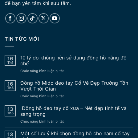
để bạn yên tâm khi sưu tầm.
TIN TỨC MỚI
10 lý do không nên sử dụng đồng hồ nâng độ
16
Th1
chế
ở
Chức năng bình luận bị tắt
10
lý
Đồng hồ Mido đeo tay Cổ Vẻ Đẹp Trường Tồn
16
do
Th5
Vượt Thời Gian
không
ở
Chức năng bình luận bị tắt
nên
Đồng
sử
hồ
Đồng hồ đeo tay cổ xưa – Nét đẹp tinh tế và
dụng
13
Mido
đồng
Th5
sang trọng
đeo
hồ
ở
Chức năng bình luận bị tắt
tay
nâng
Đồng
Cổ
độ
hồ
Một số lưu ý khi chọn đồng hồ cho nam cổ tay
Vẻ
13
chế
đeo
Đẹp