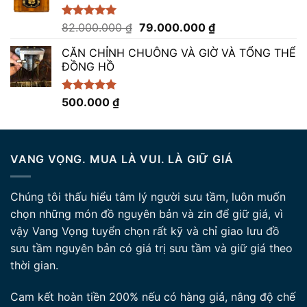
8.700.000 ₫.
Giá
Giá
Được xếp
82.000.000
₫
79.000.000
₫
hạng
5.00
gốc
hiện
5 sao
CĂN CHỈNH CHUÔNG VÀ GIỜ VÀ TỔNG THỂ
là:
tại
ĐỒNG HỒ
82.000.000 ₫.
là:
79.000.000 ₫.
Được xếp
500.000
₫
hạng
5.00
5 sao
VANG VỌNG. MUA LÀ VUI. LÀ GIỮ GIÁ
Chúng tôi thấu hiểu tâm lý người sưu tầm, luôn muốn
chọn những món đồ nguyên bản và zin để giữ giá, vì
vậy Vang Vọng tuyển chọn rất kỹ và chỉ giao lưu đồ
sưu tầm nguyên bản có giá trị sưu tầm và giữ giá theo
thời gian.
Cam kết hoàn tiền 200% nếu có hàng giả, nâng độ chế