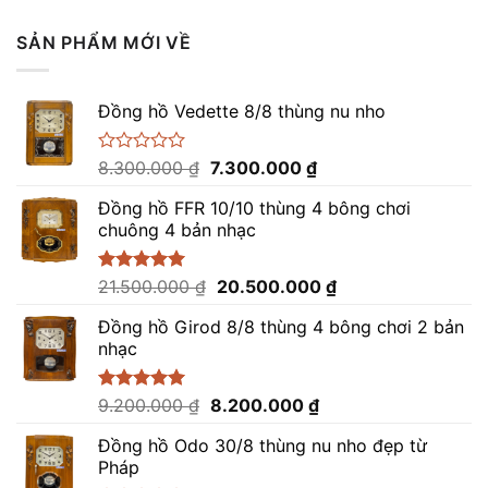
SẢN PHẨM MỚI VỀ
Đồng hồ Vedette 8/8 thùng nu nho
Giá
Giá
Được
8.300.000
₫
7.300.000
₫
xếp
gốc
hiện
hạng
Đồng hồ FFR 10/10 thùng 4 bông chơi
là:
tại
0
chuông 4 bản nhạc
8.300.000 ₫.
là:
5
sao
7.300.000 ₫.
Giá
Giá
Được xếp
21.500.000
₫
20.500.000
₫
hạng
5.00
gốc
hiện
5 sao
Đồng hồ Girod 8/8 thùng 4 bông chơi 2 bản
là:
tại
nhạc
21.500.000 ₫.
là:
20.500.000 ₫.
Giá
Giá
Được xếp
9.200.000
₫
8.200.000
₫
hạng
5.00
gốc
hiện
5 sao
Đồng hồ Odo 30/8 thùng nu nho đẹp từ
là:
tại
Pháp
9.200.000 ₫.
là: