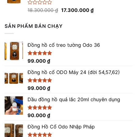
8.200.000 ₫.
Giá
Giá
Được
18.300.000
₫
17.300.000
₫
xếp
gốc
hiện
hạng
là:
tại
0
SẢN PHẨM BÁN CHẠY
18.300.000 ₫.
là:
5
sao
17.300.000 ₫.
Đồng hồ cổ treo tường Odo 36
Được xếp
99.000
₫
hạng
4.86
5 sao
Đồng hồ cổ ODO Máy 24 (đời 54,57,62)
Được xếp
99.000
₫
hạng
5.00
5 sao
Dầu đồng hồ quả lắc 20ml chuyên dụng
Được xếp
90.000
₫
hạng
5.00
5 sao
Đồng Hồ Cổ Odo Nhập Pháp